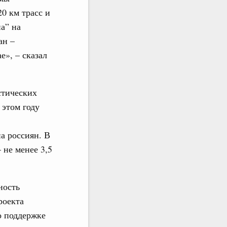
20 км трасс и
а” на
ан –
е», – сказал
стических
 этом году
а россиян. В
 не менее 3,5
ность
роекта
о поддержке