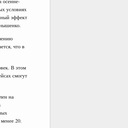
а осенне-
ных условиях
арный эффект
рнышенко.
учению
ется, что в
век. В этом
ейсах смогут
лен на
а
ных
 менее 20.