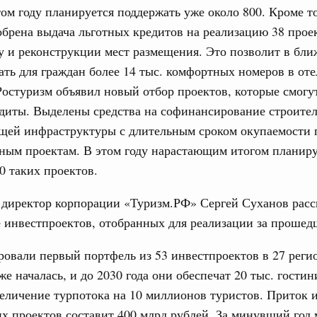
том году планируется поддержать уже около 800. Кроме то
обрена выдача льготных кредитов на реализацию 38 прое
юз. Интеграция на пространстве СНГ
у и реконструкции мест размещения. Это позволит в бл
ительственного совета в расширенном
дать для граждан более 14 тыс. комфортных номеров в оте
Ростуризм объявил новый отбор проектов, которые смогу
едания актуальные задачи углубления интеграции, в том
диты. Выделены средства на софинансирование строител
нствование кооперации в области таможенного
и администрирования, развитие электронной торговли,
щей инфраструктуры с длительным сроком окупаемости 
родовольственной безопасности, цифровизация грузовых
ным проектам. В этом году нарастающим итогом планиру
ых перевозок, формирование общего финансового
0 таких проектов.
юз. Интеграция на пространстве СНГ
директор корпорации «Туризм.РФ» Сергей Суханов расс
 во встрече Президента Киргизии Садыра
 инвестпроектов, отобранных для реализации за прошед
участников заседания Евразийского
вали первый портфель из 53 инвестпроектов в 27 реги
же началась, и до 2030 года они обеспечат 20 тыс. гости
августа, четверг
еличение турпотока на 10 миллионов туристов. Приток 
политики
их проектов составит 400 млрд рублей. За минувший год
е Правительственной комиссии по