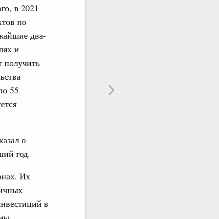
го, в 2021
ктов по
ижайшие два-
лях и
т получить
ьства
по 55
ется
казал о
ший год.
онах. Их
ничных
инвестиций в
 мы