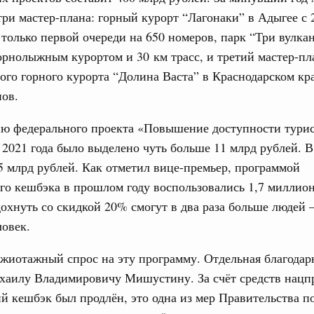
три мастер-плана: горный курорт “Лагонаки” в Адыгее с 
только первой очереди на 650 номеров, парк “Три вулкан
тельства
орнолыжным курортом и 30 км трасс, и третий мастер-пл
иальных объектов федерального значения
ого горного курорта “Долина Васта” в Краснодарском кра
о заказчика»
ов.
труктура для жизни»
орожных участков, ведущих к спортивным
ию федерального проекта «Повышение доступности тури
о нацпроекту «Инфраструктура для жизни»
 2021 года было выделено чуть больше 11 млрд рублей. В
5 млрд рублей. Как отметил вице-премьер, программой
вцов и руководитель Росмолодёжи Григорий
го кешбэка в прошлом году воспользовались 1,7 миллион
ов проекта «Кольцо открытий»
дохнуть со скидкой 20% смогут в два раза больше людей –
овек.
юз. Интеграция на пространстве СНГ
тельственного совета в узком составе
1
жиотажный спрос на эту программу. Отдельная благодар
хаилу Владимировичу Мишустину. За счёт средств нацп
й кешбэк был продлён, это одна из мер Правительства п
Показать еще