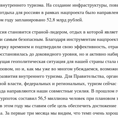
 внутреннего туризма. На создание инфраструктуры, по
рческие организации. Добровольчество и волонтёрство.
отдыха для россиян в рамках нацпроекта было направлен
31
онтёров-медиков с 10-летием
ом году запланировано 52,8 млрд рублей.
а Татьяна Голикова поздравила участников
С помощь
сия становится страной-лидером, отдых в которой являет
 «Волонтёры-медики» с 10-летним юбилеем.
осуществ
Для поиск
и самым безопасным. Благодаря инструментам нацпроект
Вчера
сервисо
рку временем и подтвердили свою эффективность, отрас
реда
сстановилась до доковидного уровня, но и активно наби
Выбра
ие комиссии Всероссийского конкурса лучших
пери
ущая геополитическая ситуация для нашей страны стала 
ды
зовом, но и, как мы уже во многом убеждаемся, возмож
Архи
развития внутреннего туризма. Для Правительства, орга
ологий
авцов поздравили российскую сборную с
ой власти, федеральных и региональных, туризм сейчас
иаде по искусственному интеллекту
уда направляются наши совместные усилия. В прошлом г
Подпи
урпоток составил 56,5 миллиона человек при плановом 
политики
скую область
в этом году мы ставим себе цель обеспечить достижение 
Ежеднев
а. За первые три месяца мы видим, что темп очень хоро
Email
и. Межбюджетные отношения