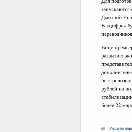
Для подгото
запускаются 
Дмитрий Черн
В «цифре» бу
переводчиков
Вице-премьер
развитию эко
представител
дополнительн
быстровозвод
рублей на во
стабилизацию
более 22 млр
Меры по повы