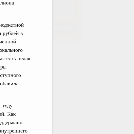
ллиона
 бюджетной
Подписаться
д рублей в
еменной
локального
ас есть целая
еры
Подписаться
оступного
добавила
 году
ей. Как
оддержано
внутреннего