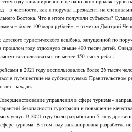
 этом году запланировано ещё одно окно продаж туров н
д – в частности, как и поручал Президент, на специаль
льнего Востока. Что в итоге получили субъекты? Сумм
раммы – более 100 млрд рублей», – отметил Дмитрий Че
 детского туристического кешбэка, запущенной по пор
в прошлом году отдохнуло свыше 400 тысяч детей. Ожида
 смогут воспользоваться не менее 450 тысяч ребят.
ейсами в 2021 году воспользовалось более 26 тысяч чело
ться в путешествие на субсидируемых Правительством р
тысяч граждан.
Совершенствование управления в сфере туризма» направ
гарантий безопасности туротрасли и повышение качеств
мых услуг. В 2021 году было разработано 5 государствен
 сфере туризма. В этом году запланирована разработка не