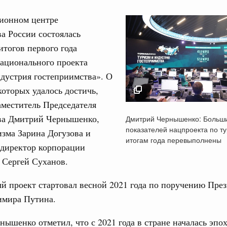
ионном центре
а России состоялась
итогов первого года
ационального проекта
Кален
дустрия гостеприимства». О
ре научных исследований и разработок
 которых удалось достичь,
нь премий, лауреаты которых освобождаются
аместитель Председателя
ПН
Дмитрий Чернышенко
ва Дмитрий Чернышенко,
Дмитрий Чернышенко: Больш
Большинство показа
показателей нацпроекта по т
978
изма Зарина Догузова и
нацпроекта по туриз
итогам года перевыполнены
 директор корпорации
итогам года перевы
ологий
3
 Сергей Суханов.
17 мая 2022
по итогам XI конференции «Цифровая
»
10
 проект стартовал весной 2021 года по поручению Пре
имира Путина.
ссовый спорт
17
гтярёв поздравили россиян с Днём
ышенко отметил, что с 2021 года в стране началась эпо
24