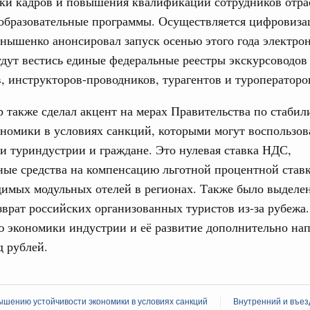
вки кадров и повышения квалификации сотрудников отра
образовательные программы. Осуществляется цифровиза
ышенко анонсировал запуск осенью этого года электро
дут вестись единые федеральные реестры экскурсоводов 
, инструкторов-проводников, турагентов и туроператоро
 также сделал акцент на мерах Правительства по стабил
номики в условиях санкций, которыми могут воспользов
и туриндустрии и граждане. Это нулевая ставка НДС,
ые средства на компенсацию льготной процентной ставк
имых модульных отелей в регионах. Также было выделен
зврат российских организованных туристов из-за рубежа.
 экономики индустрии и её развитие дополнительно на
д рублей.
шению устойчивости экономики в условиях санкций
Внутренний и въез