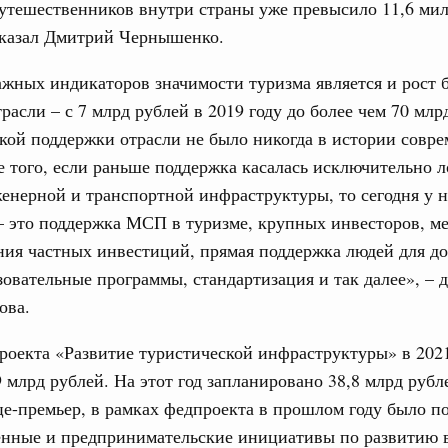
путешественников внутри страны уже превысило 11,6 ми
ортивной инфраструктуры построили и
сказал Дмитрий Чернышенко.
урным кредитам
жных индикаторов значимости туризма является и рост
ия госпрограмм повысит эффективность
расли – с 7 млрд рублей в 2019 году до более чем 70 млр
Email
акой поддержки отрасли не было никогда в истории совр
е того, если раньше поддержка касалась исключительно 
реда
ик» завершил строительство и реконструкцию
енерной и транспортной инфраструктуры, то сегодня у н
– это поддержка МСП в туризме, крупных инвесторов, м
ия частных инвестиций, прямая поддержка людей для д
идация их последствий
ние правкомиссии по ликвидации последствий
зовательные программы, стандартизация и так далее», – 
ском проливе
ова.
азование
оекта «Развитие туристической инфраструктуры» в 2021
 рекорд по числу заявлений от абитуриентов
9 млрд рублей. На этот год запланировано 38,8 млрд рубл
екта «Профессионалитет»
це-премьер, в рамках федпроекта в прошлом году было п
юз. Интеграция на пространстве СНГ
енные и предпринимательские инициативы по развитию 
о итогам заседания Евразийского