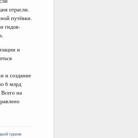
сли
ция отрасли.
нной путёвки.
и гидов-
в.
изации и
аться
и и создание
о 6 млрд
 Всего на
правлено
дной туризм