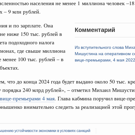
исленностью населения не менее 1 миллиона человек –18
ческие организации. Добровольчество и волонтёрство.
х – 9 млн рублей.
31
онтёров-медиков с 10-летием
ния и по зарплате. Она
Комментарий
а Татьяна Голикова поздравила участников
С помощь
не ниже 150 тыс. рублей в
 «Волонтёры-медики» с 10-летним юбилеем.
осуществ
ета подоходного налога
Для поиск
Из вступительного слова Мих
Вчера
сервисо
гионах, где свыше миллиона
Мишустина на оперативном с
е менее 100 тыс. рублей – в
реда
вице-премьерами, 4 мая 2022
Выбра
ие комиссии Всероссийского конкурса лучших
бъектах.
пери
ды
м, что до конца 2024 года будет выдано около 50 тыс. кр
Архи
ологий
 порядка 240 млрд рублей», – отметил Михаил Мишусти
авцов поздравили российскую сборную с
вице-премьерами 4 мая
. Глава кабмина поручил вице-пр
иаде по искусственному интеллекту
нышенко внимательно следить за реализацией этой про
Подпи
политики
скую область
Ежеднев
Email
шению устойчивости экономики в условиях санкций
и. Межбюджетные отношения