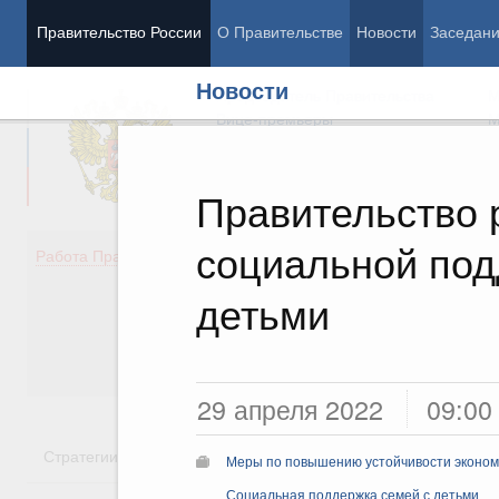
Правительство России
О Правительстве
Новости
Заседан
Новости
Председатель Правительства
М
Вице-премьеры
М
Правительство 
социальной под
Демография
Занято
Работа Правительства
Здоровье
Технол
Образование
Эконом
детьми
Культура
Финан
Общество
Социал
Государство
29 апреля 2022
09:00
Стратегии
Государственные программы
Национальн
Меры по повышению устойчивости экономи
Социальная поддержка семей с детьми