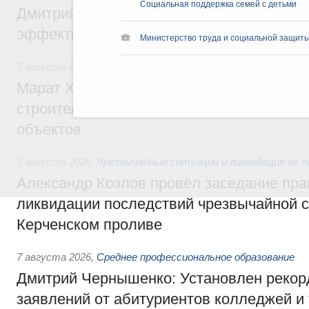
Социальная поддержка семей с детьми
Дмитрий Патрушев: Синхронизация госп
эффективность поддержки сельских тер
Министерство труда и социальной защиты
7 августа 2026
,
Экономика городов. Городская среда
Марат Хуснуллин: «Единый заказчик» з
строительство и реконструкцию более 3
объектов
7 августа 2026
,
Чрезвычайные ситуации и ликвидация их 
Александр Козлов провёл заседание пра
ликвидации последствий чрезвычайной с
Керченском проливе
7 августа 2026
,
Среднее профессиональное образование
Дмитрий Чернышенко: Установлен рекорд
заявлений от абитуриентов колледжей и