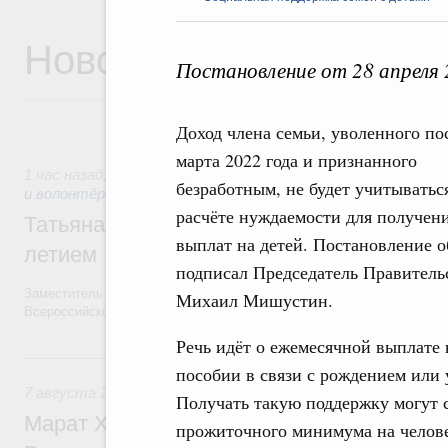
Новости
Постановление от 28 апреля
Доход члена семьи, уволенного по
марта 2022 года и признанного
1 час назад
,
Социальные инновации. Некоммерческие орган
безработным, не будет учитыватьс
и волонтёрство. Благотворительность
расчёте нуждаемости для получен
Татьяна Голикова поздравила волонтёров
выплат на детей. Постановление о
летием
подписал Председатель Правитель
Заместитель Председателя Правительства Татьяна Голикова поздра
Михаил Мишустин.
Всероссийского общественного движения «Волонтёры-медики» с 10
Речь идёт о ежемесячной выплате н
Вчера
пособии в связи с рождением или 
7 августа 2026
,
Экономика городов. Городская среда
Получать такую поддержку могут 
Марат Хуснуллин провёл заседание ком
прожиточного минимума на человек