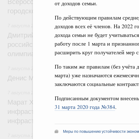
Всероссийского конкурса лучших проект
от доходов семьи.
городской среды
По действующим правилам среднед
доходов всех её членов. На 2022 г
7 августа 2026
,
Отрасль информационных технологий
дохода семьи не будет учитыватьс
Дмитрий Чернышенко и Сергей Кравцов 
работу после 1 марта и признанно
российскую сборную с победой на Межд
расширить круг получателей мер с
олимпиаде по искусственному интеллект
По таким же правилам (без учёта 
7 августа 2026
,
Общие вопросы промышленной политики
марта) уже назначаются ежемесячны
Денис Мантуров посетил Ярославскую о
заключаются социальные контракт
7 августа 2026
,
Бюджеты субъектов Федерации. Межбюд
Подписанным документом внесен
Марат Хуснуллин: 15 объектов спортивн
31 марта 2020 года №384
.
инфраструктуры построили и обновили б
инфраструктурным кредитам
Меры по повышению устойчивости экономи
7 августа 2026
,
Развитие сельских территорий