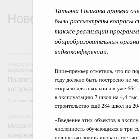
Татьяна Голикова провела оч
Новости
были рассмотрены вопросы ст
также реализации программы
общеобразовательных органи
видеоконференции.
8 августа, суббота
8 августа 2026
,
Государственная политика в сфере научны
Вице-премьер отметила, что по п
разработок
Правительство расширило перечень пре
году должно быть построено не ме
открыли для школьников уже 664 ш
которых освобождаются от НДФЛ
в эксплуатацию 7 школ на 4,4 тыс.
Постановление от 5 августа 2026 года №978
строительство ещё 284 школ на 204
8 августа 2026
,
Отрасль информационных технологий
«Введение этих объектов в экспл
Михаил Мишустин дал поручения по итог
численность обучающихся в три сме
конференции «Цифровая индустрия пр
полностью ликвидировать третью с