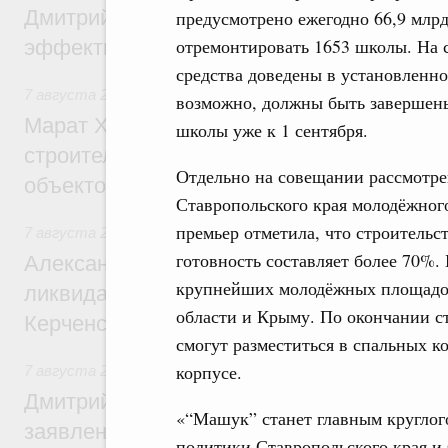
Дмитрий Патрушев: Синхронизация госп
предусмотрено ежегодно 66,9 млрд
отремонтировать 1653 школы. На с
эффективность поддержки сельских тер
средства доведены в установленно
7 августа 2026
,
Экономика городов. Городская среда
возможно, должны быть завершены
Марат Хуснуллин: «Единый заказчик» з
школы уже к 1 сентября.
строительство и реконструкцию более 3
Отдельно на совещании рассмотре
объектов
Ставропольского края молодёжног
премьер отметила, что строительст
7 августа 2026
,
Чрезвычайные ситуации и ликвидация их 
готовность составляет более 70%. 
Александр Козлов провёл заседание пра
крупнейших молодёжных площадок
ликвидации последствий чрезвычайной с
области и Крыму. По окончании с
Керченском проливе
смогут разместиться в спальных ко
корпусе.
7 августа 2026
,
Среднее профессиональное образование
Дмитрий Чернышенко: Установлен рекорд
«“Машук” станет главным кругло
заявлений от абитуриентов колледжей и
политики Ставропольского края и 