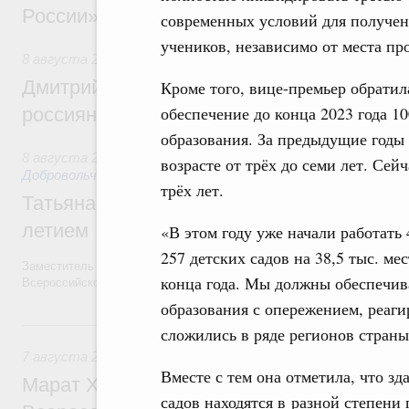
России»
современных условий для получен
учеников, независимо от места пр
8 августа 2026
,
Спорт высших достижений и массовый сп
Дмитрий Чернышенко и Михаил Дегтярёв
Кроме того, вице-премьер обратил
обеспечение до конца 2023 года 
россиян с Днём физкультурника
образования. За предыдущие годы 
8 августа 2026
,
Социальные инновации. Некоммерческие ор
возрасте от трёх до семи лет. Сей
Добровольчество и волонтёрство. Благотворительност
трёх лет.
Татьяна Голикова поздравила волонтёров
летием
«В этом году уже начали работать 
257 детских садов на 38,5 тыс. м
Заместитель Председателя Правительства Татьяна Голикова поздра
конца года. Мы должны обеспечив
Всероссийского общественного движения «Волонтёры-медики» с 10
образования с опережением, реаги
7 августа, пятница
сложились в ряде регионов стран
7 августа 2026
,
Экономика городов. Городская среда
Вместе с тем она отметила, что зд
Марат Хуснуллин провёл заседание ком
садов находятся в разной степени