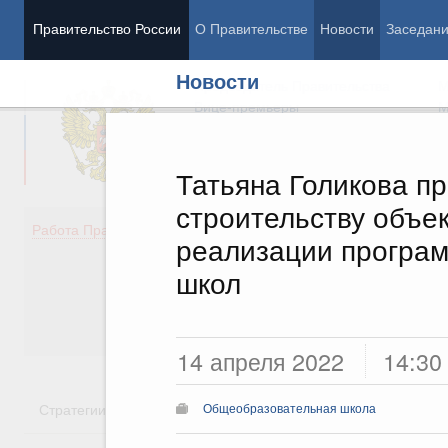
Правительство России
О Правительстве
Новости
Заседан
Новости
Председатель Правительства
М
Вице-премьеры
М
Татьяна Голикова п
строительству объе
Демография
Занято
Работа Правительства
реализации програм
Здоровье
Технол
Образование
Эконом
школ
Культура
Финан
Общество
Социал
Государство
14 апреля 2022
14:30
Стратегии
Государственные программы
Национальн
Общеобразовательная школа