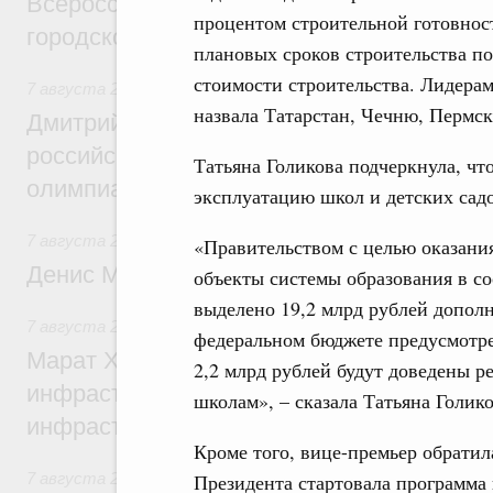
Всероссийского конкурса лучших проект
процентом строительной готовност
городской среды
плановых сроков строительства по
стоимости строительства. Лидерам
7 августа 2026
,
Отрасль информационных технологий
назвала Татарстан, Чечню, Пермск
Дмитрий Чернышенко и Сергей Кравцов 
российскую сборную с победой на Межд
Татьяна Голикова подчеркнула, что
олимпиаде по искусственному интеллект
эксплуатацию школ и детских садо
7 августа 2026
,
Общие вопросы промышленной политики
«Правительством с целью оказания
Денис Мантуров посетил Ярославскую о
объекты системы образования в с
выделено 19,2 млрд рублей дополн
7 августа 2026
,
Бюджеты субъектов Федерации. Межбюд
федеральном бюджете предусмотре
Марат Хуснуллин: 15 объектов спортивн
2,2 млрд рублей будут доведены р
инфраструктуры построили и обновили б
школам», – сказала Татьяна Голик
инфраструктурным кредитам
Кроме того, вице-премьер обратил
7 августа 2026
,
Развитие сельских территорий
Президента стартовала программа