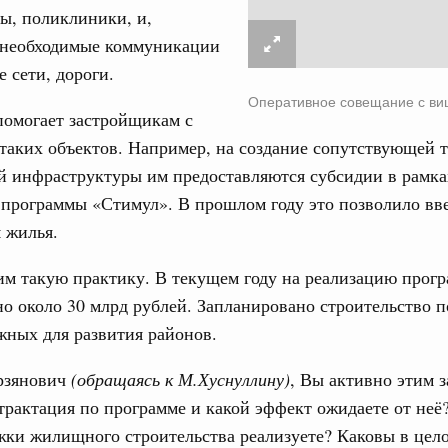
ы, поликлиники, и,
0 маршрутов научно-популярного туризма в
е необходимые коммуникации
ятилетия науки и технологий
 сети, дороги.
 отношения со странами СНГ на двусторонней основе
Оперативное совещание с ви
 работе VIII Российско-Киргизского
помогает застройщикам с
сийско-Киргизской межрегиональной
таких объектов. Например, на создание сопутствующей 
й инфраструктуры им предоставляются субсидии в рамка
 программы «Стимул». В прошлом году это позволило вв
тных трассах открылись
м жилья.
жного сервиса
1
м такую практику. В текущем году на реализацию прог
о около 30 млрд рублей. Запланировано строительство п
жных для развития районов.
Показать еще
рзянович
(обращаясь к М.Хуснуллину)
, Вы активно этим з
трактация по программе и какой эффект ожидаете от неё
ки жилищного строительства реализуете? Каковы в цел