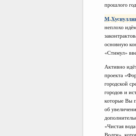
прошлого год
М.Хуснулли
неплохо идём
законтрактов
основную кон
«Стимул» вве
Активно идёт
проекта «Фо
городской ср
городов и ис
которые Вы 
об увеличен
дополнитель
«Чистая вода
Волги», кото