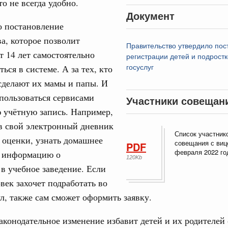
то не всегда удобно.
урным кредитам
Документ
31
о постановление
ия госпрограмм повысит эффективность
а, которое позволит
Правительство утвердило пос
С помощь
т 14 лет самостоятельно
регистрации детей и подростк
осуществ
ься в системе. А за тех, кто
госуслуг
еда
Для поиск
сделают их мамы и папы. И
ик» завершил строительство и реконструкцию
сервисо
 пользоваться сервисами
Участники совещан
Выбра
 учётную запись. Например,
ация их последствий
пери
в свой электронный дневник
ние правкомиссии по ликвидации последствий
Список участник
Архи
ском проливе
 оценки, узнать домашнее
совещания с виц
PDF
февраля 2022 го
о информацию о
120Kb
ование
в учебное заведение. Если
 рекорд по числу заявлений от абитуриентов
Подпи
век захочет подработать во
екта «Профессионалитет»
л, также сам сможет оформить заявку.
з. Интеграция на пространстве СНГ
Ежеднев
о итогам заседания Евразийского
аконодательное изменение избавит детей и их родителей 
Email