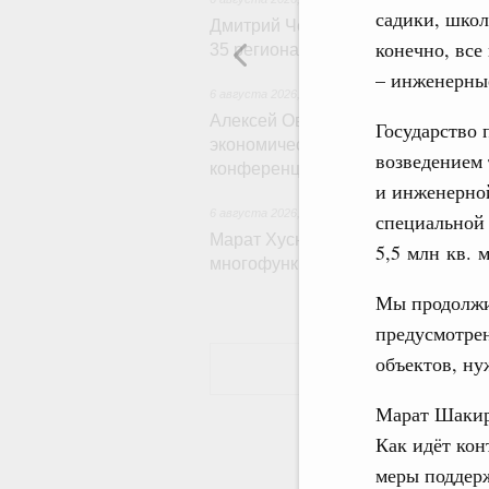
садики, школ
Дмитрий Чернышенко: Порядка 11
конечно, вс
35 регионах создано в рамках Дес
– инженерные
6 августа 2026
,
Экономические и гуманитарные
Алексей Оверчук принял участие в
Государство 
экономического форума и XII Рос
возведением 
конференции
и инженерно
6 августа 2026
,
Дорожное хозяйство
специальной
Марат Хуснуллин: На двух скорос
5,5 млн кв. 
многофункциональные зоны доро
Мы продолжи
предусмотрен
объектов, ну
Марат Шаки
Как идёт кон
меры поддерж