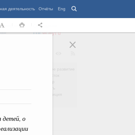
ная деятельность
Отчёты
Eng
 комиссии
Обращения
нам
Региональное развитие
да
Дальний Восток
вязь
Россия и мир
Безопасность
сть
Право и юстиция
яйство
 детей, о
реализации