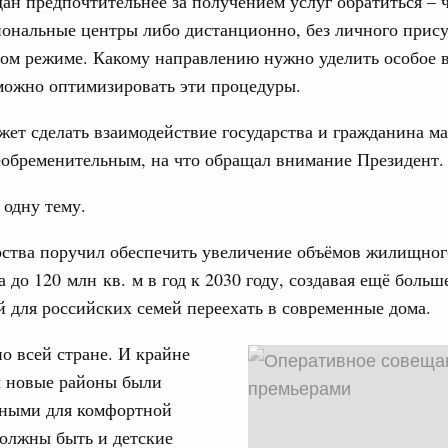
дан предпочтительнее за получением услуг обратиться – 
нальные центры либо дистанционно, без личного прису
тельства
ном режиме. Какому направлению нужно уделить особое 
иальных объектов федерального значения
о заказчика»
можно оптимизировать эти процедуры.
труктура для жизни»
жет сделать взаимодействие государства и гражданина м
орожных участков, ведущих к спортивным
еобременительным, на что обращал внимание Президент.
о нацпроекту «Инфраструктура для жизни»
одну тему.
вцов и руководитель Росмолодёжи Григорий
рства поручил обеспечить увеличение объёмов жилищног
ов проекта «Кольцо открытий»
а до 120 млн кв. м в год к 2030 году, создавая ещё больш
юз. Интеграция на пространстве СНГ
 для российских семей переехать в современные дома.
тельственного совета в узком составе
по всей стране. И крайне
рубежными странами (кроме СНГ) на двусторонней основе
ы новые районы были
 встречу с Министром промышленности,
нными для комфортной
рана Мохаммадом Атабаком
олжны быть и детские