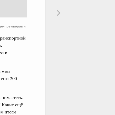
це-премьерами
транспортной
х
ести
раммы
очти 200
анимаетесь.
? Какие ещё
ом итоги