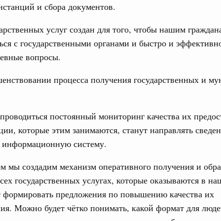
станций и сбора документов.
з. Интеграция на пространстве СНГ
арственных услуг создан для того, чтобы нашим граждан
ительственного совета в расширенном
ься с государственными органами и быстро и эффективн
невные вопросы.
едания актуальные задачи углубления интеграции, в том
Email
нствование кооперации в области таможенного
и администрирования, развитие электронной торговли,
шенствовании процесса получения государственных и м
родовольственной безопасности, цифровизация грузовых
ых перевозок, формирование общего финансового
 проводиться постоянный мониторинг качества их предос
з. Интеграция на пространстве СНГ
ции, которые этим занимаются, станут направлять сведен
 во встрече Президента Киргизии Садыра
 информационную систему.
участников заседания Евразийского
м мы создадим механизм оперативного получения и обр
Вчера
сех государственных услугах, которые оказываются в на
т формировать предложения по повышению качества их
политики
ия. Можно будет чётко понимать, какой формат для люде
е Правительственной комиссии по