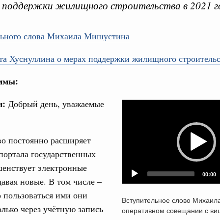
 поддержки жилищного строительства в 2021 г
льного слова Михаила Мишустина
та Хуснуллина о мерах поддержки жилищного строитель
Кален
ммы:
 среда
ие комиссии Всероссийского конкурса лучших
н:
Добрый день, уважаемые
Video
ды
ПН
Player
огий
во постоянно расширяет
авцов поздравили российскую сборную с
иаде по искусственному интеллекту
3
портала государственных
шенствует электронные
литики
10
00:00
давая новые. В том числе –
скую область
о пользоваться ими они
17
Вступительное слово Михаил
 Межбюджетные отношения
олько через учётную запись
оперативном совещании с ви
ортивной инфраструктуры построили и
24