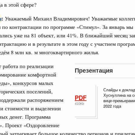
а в этой сфере?
н
:
Уважаемый Михаил Владимирович! Уважаемые коллег
 по контрактации по программе «Стимул». За январь мы
ались уже на 81 объект, или 41%. В ближайший месяц з
трактацию и в результате в этом году с участием прогр
дём 8 млн кв. м многоквартирного жилья.
 работа по реализации
Презентация
рмирование комфортной
еды», конкурсов малых
Слайды к докла
торических поселений,
Хуснуллина на с
PDF
поддержали распоряжением
вице-премьерами
410Kb
2022 года
ии стоимости и выделении
ных денег. Программа
». Проект «Оздоровление
рый затрагивает большое количество регионов и прилег