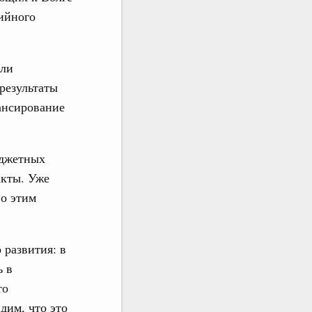
ийного
ели
результаты
ансирование
юджетных
акты. Уже
но этим
 развития: в
ь в
то
дим, что это