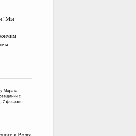
и! Мы
акончим
аммы
ду Марата
овещании с
, 7 февраля
ающих к Волге