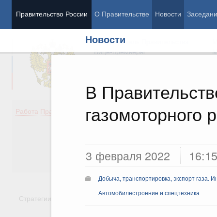
Правительство России
О Правительстве
Новости
Заседан
Новости
Председатель Правительства
М
Вице-премьеры
М
В Правительств
газомоторного 
Демография
Занято
Работа Правительства
Здоровье
Технол
Образование
Эконом
Культура
Финан
Общество
Социал
3 февраля 2022
16:1
Государство
Добыча, транспортировка, экспорт газа. 
Автомобилестроение и спецтехника
Стратегии
Государственные программы
Национальн