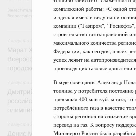
комплексной работы: «С одной сто
Заместитель Председателя Правительства Татьяна Голикова п
и здесь я имею в виду наши осно
Всероссийского общественного движения «Волонтёры-медики»
компании (“Газпром”, “Роснефть”,
7 августа, пятница
строительство газозаправочной и
7 августа 2026
,
Экономика городов. Городская среда
максимального количества регионо
Марат Хуснуллин провёл заседание ком
Федерации, как сегодня, а всех ре
Всероссийского конкурса лучших проект
успех лежит на автопроизводителя
производящих газовые двигатели 
городской среды
В ходе совещания Александр Новак
7 августа 2026
,
Отрасль информационных технологий
топлива у потребителя постоянно р
Дмитрий Чернышенко и Сергей Кравцов 
превышал 400 млн куб. м газа, то 
российскую сборную с победой на Межд
потреблённого газа в качестве топ
олимпиаде по искусственному интеллект
стороны регионов на снижение вр
перевод на газ. К вопросу поддерж
7 августа 2026
,
Общие вопросы промышленной политики
Минэнерго России была разработа
Денис Мантуров посетил Ярославскую о