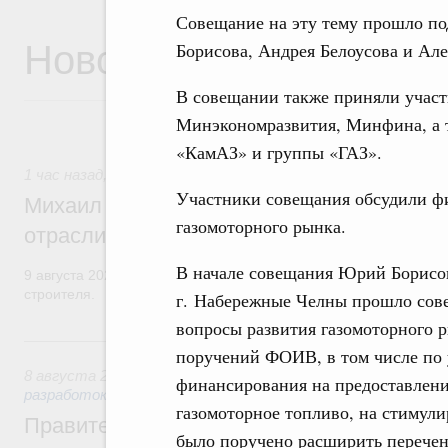
Совещание на эту тему прошло по
Новости
Борисова, Андрея Белоусова и Але
В совещании также приняли участ
Минэкономразвития, Минфина, а
«КамАЗ» и группы «ГАЗ».
1 час назад
,
Регулирование в сфере строительства
Участники совещания обсудили ф
Михаил Мишустин поздравил работников
газомоторного рынка.
отрасли с профессиональным празднико
В начале совещания Юрий Борисов 
9 августа 2026 года отмечается профессиональный праздник –
строителя.
г. Набережные Челны прошло сов
вопросы развития газомоторного р
Вчера
поручений ФОИВ, в том числе по
8 августа 2026
,
Государственная политика в сфере научны
финансирования на предоставлени
разработок
газомоторное топливо, на стимули
Правительство расширило перечень пре
было поручено расширить перечен