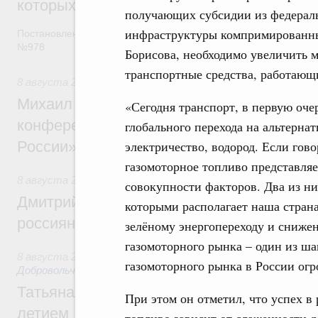
которых освобождаются от НДФЛ
получающих субсидии из федераль
инфраструктуры компримированн
Постановление от 5 августа 2026 года
№978
Борисова, необходимо увеличить 
транспортные средства, работающие
8 августа 2026
,
Отрасль информационных технологий
Михаил Мишустин дал поручения по итог
«Сегодня транспорт, в первую оче
конференции «Цифровая индустрия пр
глобального перехода на альтерна
электричество, водород. Если гово
России»
газомоторное топливо представля
8 августа 2026
,
Спорт высших достижений и массовый сп
совокупности факторов. Два из ни
Дмитрий Чернышенко и Михаил Дегтярёв
которыми располагает наша страна
россиян с Днём физкультурника
зелёному энергопереходу и сниже
газомоторного рынка – один из ша
8 августа 2026
,
Социальные инновации. Некоммерческие ор
газомоторного рынка в России ог
Добровольчество и волонтёрство. Благотворительност
Татьяна Голикова поздравила волонтёров
При этом он отметил, что успех в
летием
топливо зависит от слаженности д