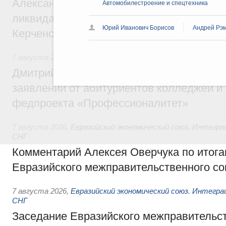
Александр Козлов провёл заседание пра
Автомобилестроение и спецтехника
ликвидации последствий чрезвычайной с
Юрий Иванович Борисов
Андрей Рэм
Керченском проливе
7 августа 2026
,
Среднее профессиональное образование
Дмитрий Чернышенко: Установлен рекорд
заявлений от абитуриентов колледжей и
федпроекта «Профессионалитет»
7 августа 2026
,
Евразийский экономический союз. Интегр
СНГ
Комментарий Алексея Оверчука по итога
Евразийского межправительственного со
7 августа 2026
,
Евразийский экономический союз. Интегр
СНГ
Заседание Евразийского межправительст