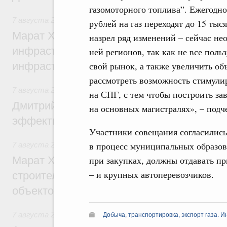
газомоторного топлива”. Ежегодно
7 августа 2026
,
Бюджеты субъектов Федерации. Межбюд
рублей на газ переходят до 15 тыс
Марат Хуснуллин: 15 объектов спортивн
назрел ряд изменений – сейчас не
инфраструктуры построили и обновили б
ней регионов, так как не все пол
свой рынок, а также увеличить об
инфраструктурным кредитам
рассмотреть возможность стимули
7 августа 2026
,
Развитие сельских территорий
на СПГ, с тем чтобы построить за
Дмитрий Патрушев: Синхронизация госп
на основных магистралях», – подч
эффективность поддержки сельских тер
Участники совещания согласились
в процесс муниципальных образов
7 августа 2026
,
Экономика городов. Городская среда
при закупках, должны отдавать п
Марат Хуснуллин: «Единый заказчик» з
– и крупных автоперевозчиков.
строительство и реконструкцию более 3
объектов
7 августа 2026
,
Чрезвычайные ситуации и ликвидация их 
Добыча, транспортировка, экспорт газа. 