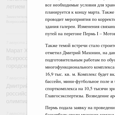
все необходимые условия для хран
летием
планируется к концу марта. Также
Заместитель Председателя Правительства Татьяна Голикова п
проводит мероприятия по коррект
Всероссийского общественного движения «Волонтёры-медики»
здания галереи. Изменения связа
путей на перегоне Пермь I – Мото
7 августа, пятница
7 августа 2026
,
Экономика городов. Городская среда
Также темой встречи стало строи
Марат Хуснуллин провёл заседание ком
отметил Дмитрий Махонин, на да
Всероссийского конкурса лучших проект
подготовительным работам по обу
городской среды
многофункционального комплекса 
16,9 тыс. кв. м. Комплекс будет в
7 августа 2026
,
Отрасль информационных технологий
бассейн, мини-футбольное поле и
Дмитрий Чернышенко и Сергей Кравцов 
спорткомплекса на 10,5 тысячи з
российскую сборную с победой на Межд
Главгосэкспертизы. Возведение аре
олимпиаде по искусственному интеллект
Пермь подала заявку на проведен
7 августа 2026
,
Общие вопросы промышленной политики
баскетболу среди мужских команд 