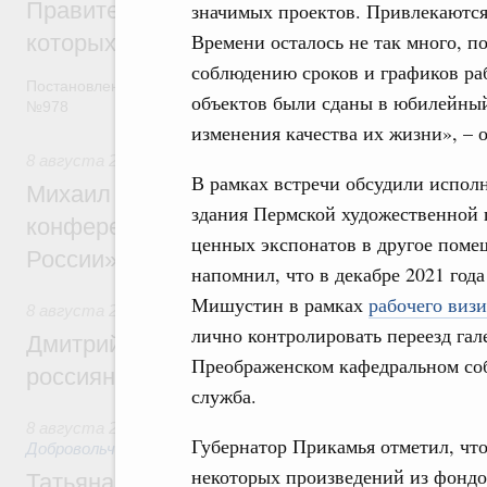
Правительство расширило перечень пре
значимых проектов. Привлекаются 
Времени осталось не так много, п
которых освобождаются от НДФЛ
соблюдению сроков и графиков ра
Постановление от 5 августа 2026 года
объектов были сданы в юбилейны
№978
изменения качества их жизни», –
8 августа 2026
,
Отрасль информационных технологий
В рамках встречи обсудили исполн
Михаил Мишустин дал поручения по итог
здания Пермской художественной 
конференции «Цифровая индустрия пр
ценных экспонатов в другое пом
России»
напомнил, что в декабре 2021 год
Мишустин в рамках
рабочего визи
8 августа 2026
,
Спорт высших достижений и массовый сп
лично контролировать переезд гале
Дмитрий Чернышенко и Михаил Дегтярёв
Преображенском кафедральном собо
россиян с Днём физкультурника
служба.
8 августа 2026
,
Социальные инновации. Некоммерческие ор
Губернатор Прикамья отметил, что
Добровольчество и волонтёрство. Благотворительност
некоторых произведений из фондо
Татьяна Голикова поздравила волонтёров