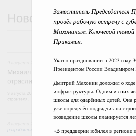
Заместитель Председателя 
Новости
провёл рабочую встречу с гу
Махониным. Ключевой темой 
Прикамья.
9 августа, воскресенье
Указ о праздновании в 2023 году 
9 августа 2026
,
Регулирование в сфере строительства
Президентом России Владимиром 
Михаил Мишустин поздравил работников
отрасли с профессиональным празднико
Дмитрий Махонин доложил о ходе
инфраструктуры. Одним из них яв
9 августа 2026 года отмечается профессиональный праздник –
школы для одарённых детей. Она р
строителя.
уже определён подрядчик на стро
8 августа, суббота
возведение школы планируется лет
8 августа 2026
,
Государственная политика в сфере научны
разработок
«В преддверии юбилея в регионе и