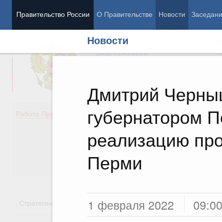
Правительство России
О Правительстве
Новости
Заседан
Новости
Председатель Правительства
М
Вице-премьеры
М
Дмитрий Черны
губернатором П
Демография
Занято
Работа Правительства
Здоровье
Технол
Образование
Эконом
реализацию про
Культура
Финан
Общество
Социал
Перми
Государство
1 февраля 2022
09:0
Стратегии
Государственные программы
Национальн