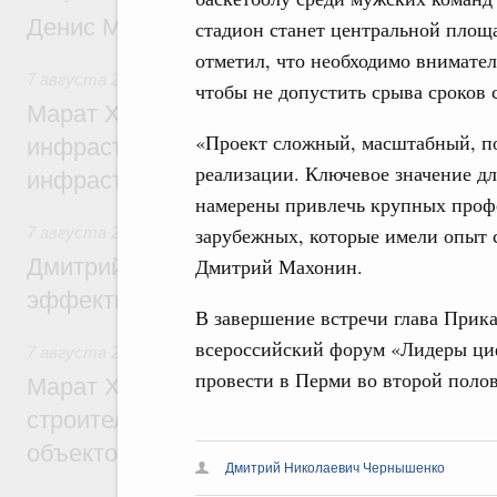
Денис Мантуров посетил Ярославскую о
стадион станет центральной пло
отметил, что необходимо внимател
7 августа 2026
,
Бюджеты субъектов Федерации. Межбюд
чтобы не допустить срыва сроков 
Марат Хуснуллин: 15 объектов спортивн
«Проект сложный, масштабный, по
инфраструктуры построили и обновили б
реализации. Ключевое значение дл
инфраструктурным кредитам
намерены привлечь крупных проф
зарубежных, которые имели опыт 
7 августа 2026
,
Развитие сельских территорий
Дмитрий Патрушев: Синхронизация госп
Дмитрий Махонин.
эффективность поддержки сельских тер
В завершение встречи глава Прик
всероссийский форум «Лидеры циф
7 августа 2026
,
Экономика городов. Городская среда
провести в Перми во второй полов
Марат Хуснуллин: «Единый заказчик» з
строительство и реконструкцию более 3
объектов
Дмитрий Николаевич Чернышенко