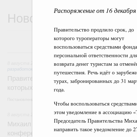
Распоряжение от 16 декабря
Новости
Правительство продлило срок, до
которого туроператоры могут
воспользоваться средствами фонд
8 августа, суббота
персональной ответственности дл
возврата денег туристам за отмен
8 августа 2026
,
Государственная политика в сфере научны
разработок
путешествия. Речь идёт о зарубеж
Правительство расширило перечень пре
турах, забронированных до 31 мар
которых освобождаются от НДФЛ
года.
Постановление от 5 августа 2026 года №978
Чтобы воспользоваться средствами
этом уведомление в ассоциацию «
8 августа 2026
,
Отрасль информационных технологий
Председатель Правительства Мих
Михаил Мишустин дал поручения по итог
направить такое уведомление до 2
конференции «Цифровая индустрия пр