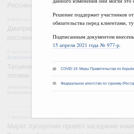
данного изменения они могли это с
России»
Решение поддержит участников от
8 августа 2026
,
Спорт высших достижений и массовый сп
обязательства перед клиентами, т
Дмитрий Чернышенко и Михаил Дегтярёв
Подписанным документом внесен
россиян с Днём физкультурника
15 апреля 2021 года № 977-р.
8 августа 2026
,
Социальные инновации. Некоммерческие ор
Добровольчество и волонтёрство. Благотворительност
Татьяна Голикова поздравила волонтёров
COVID-19. Меры Правительства по борьбе
летием
Федеральное агентство по туризму (Росту
Заместитель Председателя Правительства Татьяна Голикова поздра
Всероссийского общественного движения «Волонтёры-медики» с 10
7 августа, пятница
7 августа 2026
,
Экономика городов. Городская среда
Марат Хуснуллин провёл заседание ком