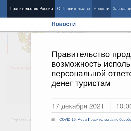
Правительство России
О Правительстве
Новости
Заседан
Новости
Председатель Правительства
М
Вице-премьеры
М
Правительство прод
возможность исполь
Демография
Занято
Работа Правительства
персональной ответ
Здоровье
Технол
Образование
Эконом
денег туристам
Культура
Финан
Общество
Социал
Государство
17 декабря 2021
10:0
Стратегии
Государственные программы
Национальн
COVID-19. Меры Правительства по борьбе