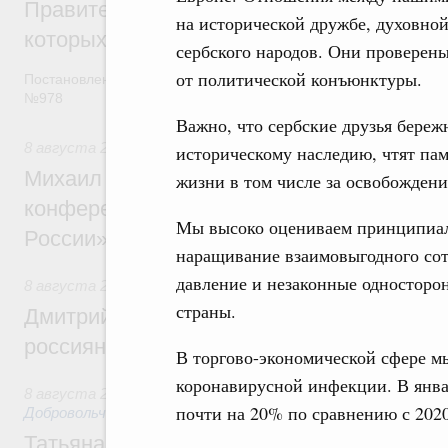
Правительство расширило перечень пре
на исторической дружбе, духовной 
которых освобождаются от НДФЛ
сербского народов. Они проверен
от политической конъюнктуры.
Постановление от 5 августа 2026 года
№978
Важно, что сербские друзья береж
8 августа 2026
,
Отрасль информационных технологий
историческому наследию, чтят пам
Михаил Мишустин дал поручения по итог
жизни в том числе за освобождени
конференции «Цифровая индустрия пр
Мы высоко оцениваем принципиал
России»
наращивание взаимовыгодного сот
давление и незаконные одностор
8 августа 2026
,
Спорт высших достижений и массовый сп
страны.
Дмитрий Чернышенко и Михаил Дегтярёв
россиян с Днём физкультурника
В торгово-экономической сфере м
коронавирусной инфекции. В янва
8 августа 2026
,
Социальные инновации. Некоммерческие ор
почти на 20% по сравнению с 2020 
Добровольчество и волонтёрство. Благотворительност
Татьяна Голикова поздравила волонтёров