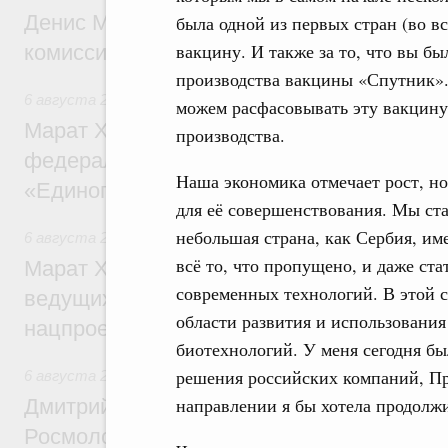
Денис Мантуров провёл заседание Прав
была одной из первых стран (во вс
вакцину. И также за то, что вы б
комиссии по промышленности
производства вакцины «Спутник».
6 августа 2026
,
Регулирование в сфере строительства
можем расфасовывать эту вакцину
Марат Хуснуллин: Более 130 социальных
производства.
федерального значения построено под к
Наша экономика отмечает рост, но
«Единого заказчика»
для её совершенствования. Мы ста
небольшая страна, как Сербия, им
6 августа 2026
,
Национальный проект «Инфраструктура д
всё то, что пропущено, и даже ст
Марат Хуснуллин: Порядка 200 дорожных
современных технологий. В этой с
ведущих к спортивным объектам, обновят
области развития и использования
нацпроекту «Инфраструктура для жизни
биотехнологий. У меня сегодня б
решения российских компаний, Пр
6 августа 2026
,
Молодёжная политика
направлении я бы хотела продолжи
Дмитрий Чернышенко, Сергей Кравцов и
Росмолодёжи Григорий Гуров поприветс