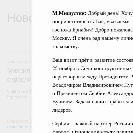
Новости
М.Мишустин:
Добрый день! Хочу
поприветствовать Вас, уважаемая
госпожа Брнабич! Добро пожалова
Москву. Я очень рад нашему личн
знакомству.
9 августа, воскресенье
Ваш визит идёт в развитие состоя
9 августа 2026
,
Регулирование в сфере строительства
25 ноября в Сочи конструктивных
Михаил Мишустин поздравил работников
переговоров между Президентом 
отрасли с профессиональным празднико
Владимиром Владимировичем Пу
9 августа 2026 года отмечается профессиональный праздник –
и Президентом Сербии Александр
строителя.
Вучичем. Задача наших правитель
лидеров.
8 августа, суббота
8 августа 2026
,
Государственная политика в сфере научны
Сербия – важный партнёр России 
разработок
Европе. Отношения между нашими