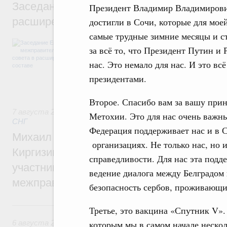
Заседание Евразийского межправительст
Президент Владимир Владимирови
расширенном составе
достигли в Сочи, которые для мое
самые трудные зимние месяцы и с
В повестке заседания актуальные задачи 
за всё то, что Президент Путин и
числе совершенствование кооперации в о
регулирования и администрирования, разв
нас. Это немало для нас. И это в
обеспечение продовольственной безопасн
президентами.
железнодорожных перевозок, формирован
рынка.
Второе. Спасибо вам за вашу при
7 августа 2026
,
Евразийский экономический союз. Интегр
Метохии. Это для нас очень важны
СНГ
Федерация поддерживает нас и в С
Михаил Мишустин принял участие во вст
организациях. Не только нас, но
Киргизии Садыра Жапарова с главами де
справедливости. Для нас эта подд
участников заседания Евразийского
ведение диалога между Белградом
межправительственного совета
безопасность сербов, проживающи
6 августа, четверг
Третье, это вакцина «Спутник V».
6 августа 2026
,
Общие вопросы промышленной политики
которым мы в самом начале нескол