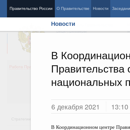
Правительство России
О Правительстве
Новости
Заседан
Новости
Председатель Правительства
М
Вице-премьеры
М
В Координацио
Правительства 
Демография
Занято
Работа Правительства
Здоровье
Технол
Образование
Эконом
национальных п
Культура
Финан
Общество
Социал
Государство
6 декабря 2021
13:10
Стратегии
Государственные программы
Национальн
В Координационном центре Правит