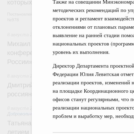
Также на совещании Минэкономра
которых освобождаются от НДФЛ
методических рекомендаций по у
Постановление от 5 августа 2026 года
проектов и регламент взаимодейст
№978
отклонениями от плановых параме
выявление на ранней стадии помо
8 августа 2026
,
Отрасль информационных технологий
национальных проектов (программ
Михаил Мишустин дал поручения по итог
уровень их выполнения.
конференции «Цифровая индустрия пр
России»
Директор Департамента проектной
Федерации Юлия Левитская отмети
8 августа 2026
,
Спорт высших достижений и массовый сп
реализации проектов, изменений 
Дмитрий Чернышенко и Михаил Дегтярёв
на площадке Координационного ц
россиян с Днём физкультурника
офисов станут регулярными, что 
реализации национальных проекто
8 августа 2026
,
Социальные инновации. Некоммерческие ор
Добровольчество и волонтёрство. Благотворительност
проблем и выработку мер, необхо
Татьяна Голикова поздравила волонтёров
летием