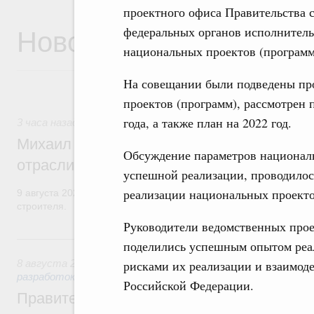
проектного офиса Правительства 
Новости
федеральных органов исполнитель
национальных проектов (программ
На совещании были подведены пр
проектов (программ), рассмотрен 
года, а также план на 2022 год.
3 часа назад
,
Регулирование в сфере строительства
Михаил Мишустин поздравил работников
Обсуждение параметров националь
отрасли с профессиональным празднико
успешной реализации, проводилос
реализации национальных проект
9 августа 2026 года отмечается профессиональный праздник –
строителя.
Руководители ведомственных пр
Вчера
поделились успешным опытом реа
рисками их реализации и взаимод
8 августа 2026
,
Государственная политика в сфере научны
разработок
Российской Федерации.
Правительство расширило перечень пре