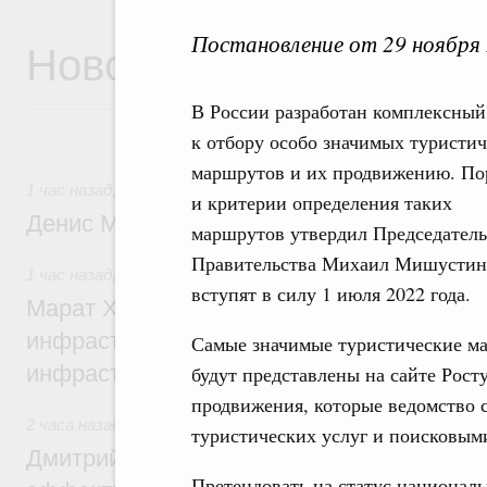
Постановление от 29 ноября
Новости
В России разработан комплексный
к отбору особо значимых туристи
маршрутов и их продвижению. По
1 час назад
,
Общие вопросы промышленной политики
и критерии определения таких
Денис Мантуров посетил Ярославскую о
маршрутов утвердил Председатель
Правительства Михаил Мишустин
1 час назад
,
Бюджеты субъектов Федерации. Межбюджет
вступят в силу 1 июля 2022 года.
Марат Хуснуллин: 15 объектов спортивн
инфраструктуры построили и обновили б
Самые значимые туристические м
инфраструктурным кредитам
будут представлены на сайте Рост
продвижения, которые ведомство 
2 часа назад
,
Развитие сельских территорий
туристических услуг и поисковым
Дмитрий Патрушев: Синхронизация госп
Претендовать на статус национал