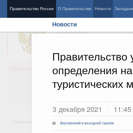
Правительство России
О Правительстве
Новости
Заседан
Новости
Председатель Правительства
М
Вице-премьеры
М
Правительство 
определения н
Демография
Занято
Работа Правительства
Здоровье
Технол
Образование
Эконом
туристических 
Культура
Финан
Общество
Социал
Государство
3 декабря 2021
11:45
Стратегии
Государственные программы
Национальн
Внутренний и въездной туризм