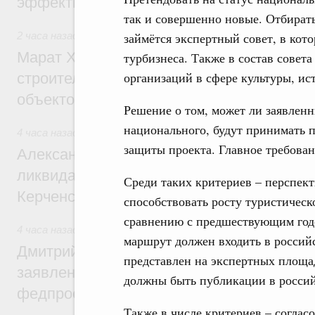
эффективность поддержки сельских тер
так и совершенно новые. Отбирать
2 часа назад
,
Экономика городов. Городская среда
займётся экспертный совет, в кот
Марат Хуснуллин: «Единый заказчик» з
турбизнеса. Также в состав совет
организаций в сфере культуры, ис
строительство и реконструкцию более 3
объектов
Решение о том, может ли заявлен
национального, будут принимать п
4 часа назад
,
Чрезвычайные ситуации и ликвидация их пос
защиты проекта. Главное требован
Александр Козлов провёл заседание пра
ликвидации последствий чрезвычайной с
Среди таких критериев – перспект
Керченском проливе
способствовать росту туристическ
сравнению с предшествующим годо
4 часа назад
,
Среднее профессиональное образование
маршрут должен входить в россий
Дмитрий Чернышенко: Установлен рекорд
представлен на экспертных площад
заявлений от абитуриентов колледжей и
должны быть публикации в росси
федпроекта «Профессионалитет»
Также в числе критериев – согласо