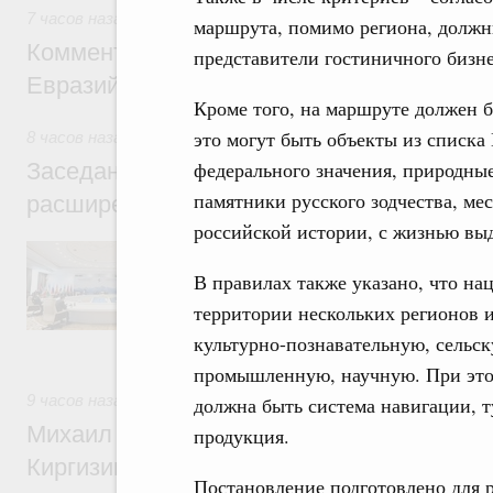
7 часов назад
,
Евразийский экономический союз. Интеграц
маршрута, помимо региона, должн
Комментарий Алексея Оверчука по итога
представители гостиничного бизн
Евразийского межправительственного со
Кроме того, на маршруте должен б
это могут быть объекты из списк
8 часов назад
,
Евразийский экономический союз. Интеграц
федерального значения, природны
Заседание Евразийского межправительст
памятники русского зодчества, м
расширенном составе
российской истории, с жизнью вы
В повестке заседания актуальные задачи 
числе совершенствование кооперации в о
В правилах также указано, что н
регулирования и администрирования, разв
обеспечение продовольственной безопасн
территории нескольких регионов 
железнодорожных перевозок, формирован
культурно-познавательную, сельск
рынка.
промышленную, научную. При это
9 часов назад
,
Евразийский экономический союз. Интеграц
должна быть система навигации, т
Михаил Мишустин принял участие во вст
продукция.
Киргизии Садыра Жапарова с главами де
Постановление подготовлено для 