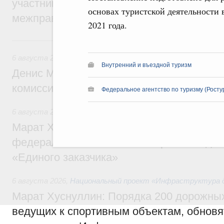
участников заседания Евразийского
основах туристской деятельности 
межправительственного совета
2021 года.
Вчера
6 августа 2026
,
Общие вопросы промышленной политики
Внутренний и въездной туризм
Денис Мантуров провёл заседание Прав
комиссии по промышленности
Федеральное агентство по туризму (Росту
6 августа 2026
,
Регулирование в сфере строительства
Марат Хуснуллин: Более 130 социальных
федерального значения построено под к
«Единого заказчика»
6 августа 2026
,
Национальный проект «Инфраструктура д
Марат Хуснуллин: Порядка 200 дорожных
ведущих к спортивным объектам, обновят