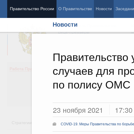
Правительство России
О Правительстве
Новости
Заседан
Новости
Председатель Правительства
М
Вице-премьеры
М
Правительство 
случаев для пр
Демография
Занято
Работа Правительства
Здоровье
Технол
Образование
Эконом
по полису ОМС
Культура
Финан
Общество
Социал
Государство
23 ноября 2021
17:30
Стратегии
Государственные программы
Национальн
COVID-19. Меры Правительства по борьбе