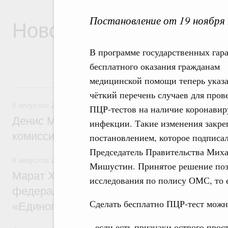
Постановление от 19 ноября
Новости
В программе государственных гар
бесплатного оказания гражданам
медицинской помощи теперь указ
6 августа, четверг
чёткий перечень случаев для пров
6 августа 2026
,
Общие вопросы промышленной политики
ПЦР-тестов на наличие коронави
Денис Мантуров провёл заседание Прав
инфекции. Такие изменения закр
комиссии по промышленности
постановлением, которое подписа
Председатель Правительства Мих
6 августа 2026
,
Регулирование в сфере строительства
Мишустин. Принятое решение позв
Марат Хуснуллин: Более 130 социальных
исследования по полису ОМС, то е
федерального значения построено под к
Сделать бесплатно ПЦР-тест можн
«Единого заказчика»
- если есть признаки острого прос