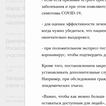
6 августа 2026
,
Национальный проект «Инфраструктура д
заболевания и при этом появляютс
Марат Хуснуллин: Порядка 200 дорожных
симптомы COVID-19;
ведущих к спортивным объектам, обновят
нацпроекту «Инфраструктура для жизни
- для оценки эффективности лечен
когда нужно убедиться, что пацие
6 августа 2026
,
Молодёжная политика
окончательно выздоровел;
Дмитрий Чернышенко, Сергей Кравцов и
- при положительном экспресс-тес
Росмолодёжи Григорий Гуров поприветс
коронавирус, чтобы подтвердить д
участников проекта «Кольцо открытий»
Кроме того, постановлением закре
6 августа 2026
,
Евразийский экономический союз. Интегр
СНГ
устанавливать дополнительные слу
Заседание Евразийского межправительст
Например, при обследовании граж
узком составе
эпидемических очагах.
«Важно, чтобы как можно больше 
6 августа 2026
,
Экономические отношения с зарубежными 
двусторонней основе
оставаться доступным для людей