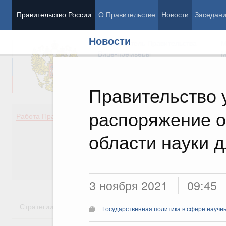
Правительство России
О Правительстве
Новости
Заседан
Новости
Председатель Правительства
М
Вице-премьеры
М
Правительство 
распоряжение о
Демография
Занято
Работа Правительства
Здоровье
Технол
Образование
Эконом
области науки 
Культура
Финан
Общество
Социал
Государство
3 ноября 2021
09:45
Стратегии
Государственные программы
Национальн
Государственная политика в сфере научн