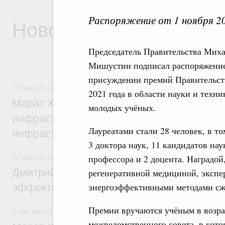
Распоряжение от 1 ноября 2
Новости
Председатель Правительства Мих
Мишустин подписал распоряжение
присуждении премий Правительст
20 минут назад
,
Бюджеты субъектов Федерации. Межбюд
2021 года в области науки и техни
Марат Хуснуллин: 15 объектов спортивн
молодых учёных.
инфраструктуры построили и обновили б
Лауреатами стали 28 человек, в то
инфраструктурным кредитам
3 доктора наук, 11 кандидатов наук
30 минут назад
,
Развитие сельских территорий
профессора и 2 доцента. Наградой
Дмитрий Патрушев: Синхронизация госп
регенеративной медициной, эксп
энергоэффективными методами сжи
эффективность поддержки сельских тер
Премии вручаются учёным в возра
1 час назад
,
Экономика городов. Городская среда
межведомственного совета, в кото