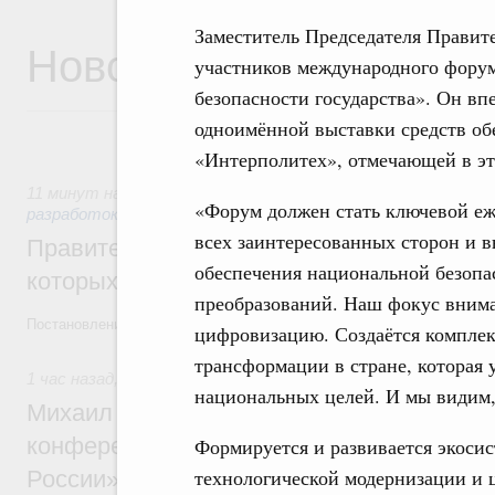
Заместитель Председателя Прави
Новости
участников международного фору
безопасности государства». Он вп
одноимённой выставки средств об
«Интерполитех», отмечающей в эт
11 минут назад
,
Государственная политика в сфере научны
«Форум должен стать ключевой еж
разработок
всех заинтересованных сторон и 
Правительство расширило перечень пре
обеспечения национальной безопа
которых освобождаются от НДФЛ
преобразований. Наш фокус внима
Постановление от 5 августа 2026 года №978
цифровизацию. Создаётся комплек
трансформации в стране, которая 
1 час назад
,
Отрасль информационных технологий
национальных целей. И мы видим,
Михаил Мишустин дал поручения по итог
конференции «Цифровая индустрия пр
Формируется и развивается экоси
технологической модернизации и
России»