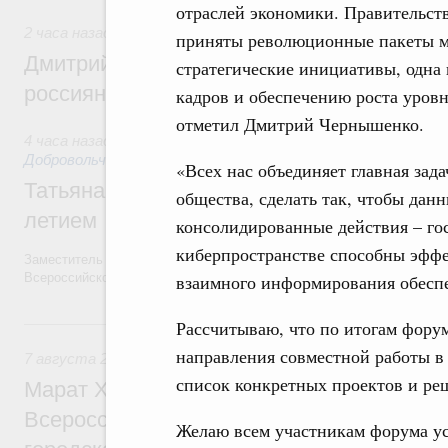
отраслей экономики. Правительст
2 часа назад
,
Спорт высших достижений и массовый спор
приняты революционные пакеты м
Дмитрий Чернышенко и Михаил Дегтярёв
стратегические инициативы, одна 
россиян с Днём физкультурника
кадров и обеспечению роста уров
отметил Дмитрий Чернышенко.
4 часа назад
,
Социальные инновации. Некоммерческие орган
Добровольчество и волонтёрство. Благотворительност
«Всех нас объединяет главная зад
Татьяна Голикова поздравила волонтёров
общества, сделать так, чтобы да
летием
консолидированные действия – гос
киберпространстве способны эффе
Заместитель Председателя Правительства Татьяна Голикова поздра
взаимного информирования обеспе
Всероссийского общественного движения «Волонтёры-медики» с 10
Вчера
Рассчитываю, что по итогам фору
направления совместной работы в 
7 августа 2026
,
Экономика городов. Городская среда
список конкретных проектов и ре
Марат Хуснуллин провёл заседание ком
Всероссийского конкурса лучших проект
Желаю всем участникам форума ус