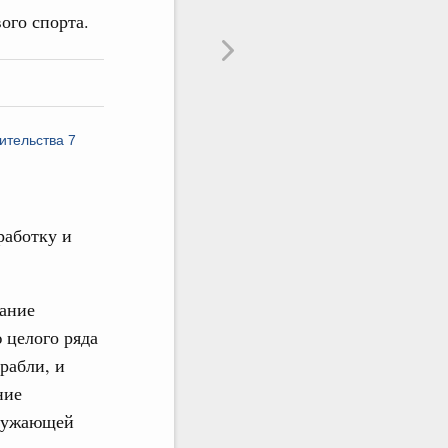
вого спорта.
ительства 7
работку и
вание
 целого ряда
рабли, и
ние
кружающей