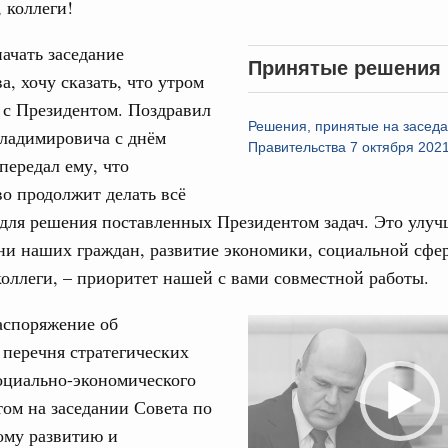
 коллеги!
ачать заседание
Принятые решения
а, хочу сказать, что утром
 с Президентом. Поздравил
Решения, принятые на засед
ладимировича с днём
Кален
Правительства 7 октября 2021
передал ему, что
 августа, среда
о продолжит делать всё
тво
для решения поставленных Президентом задач. Это улу
ПН
 объектов ЖКХ обновлено в России при участии
ни наших граждан, развитие экономики, социальной сфе
коллеги, – приоритет нашей с вами совместной работы.
орий. ОЭЗ. ТОР. Моногорода
3
е по реализации проектов института
аспоряжение об
Video
льном округе
перечня стратегических
Player
10
оциально-экономического
17
 фестиваль молодёжи сформировал целое
том на заседании Совета по
 на себя ответственность за будущее
ому развитию и
24