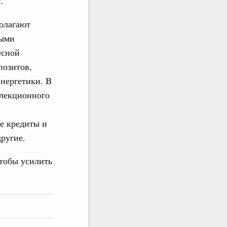
.
олагают
ными
есной
позитов,
энергетики. В
елекционного
е кредиты и
ругие.
тобы усилить