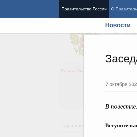
Правительство России
О Правитель
Новости
Председател
Вице-премь
Засед
Де
Работа Правительства
Здо
Обр
7 октября 20
Кул
Об
Гос
В повестке
Вступительн
Стратегии
Государственные пр