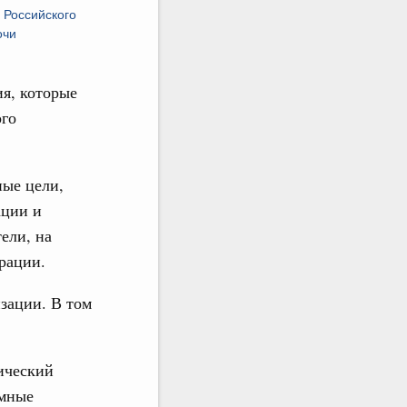
 Российского
очи
я, которые
ого
ные цели,
ации и
ели, на
рации.
зации. В том
ический
емные