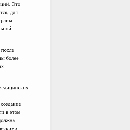
кций. Это
тся, для
траны
льной
 после
ны более
ых
 медицинских
 создание
ги в этом
должна
ическими