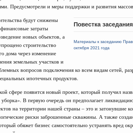
ервисов «жизненные ситуации» дополнены
ми. Предусмотрели и меры поддержки и развития массо
ительства будут снижены
ассовый спорт
Повестка заседания
 финансовые затраты
деля спорта впервые пройдут в рамках
ржава»
озведение новых объектов, а
Материалы к заседанию Прав
упрощено строительство
октября 2021 года
го дома через изменение
индустрии гостеприимства в Российской
ения земельных участков и
лемных вопросов подключения ко всем видам сетей, раз
 совещания Михаил Мишустин ознакомился с
проектов развития внутреннего туризма.
пециальных ипотечных продуктов.
кой сфере появится новый проект, который получил наз
 уборка». В первую очередь он предполагает ликвидацию
густа, понедельник
ктов на территории нашей страны – это и затонувшие ко
ли. Защита прав потребителей
логические риски заброшенные скважины. А также созда
таб по развитию цифровых платформ
оторый обяжет бизнес самостоятельно устранять вред о
66-р