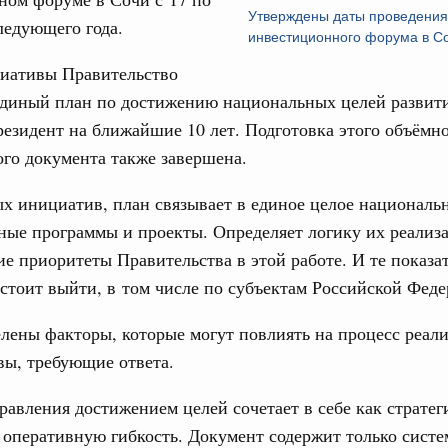
Утверждены даты проведения
ледующего года.
инвестиционного форума в С
циативы Правительство
единый план по достижению национальных целей развити
езидент на ближайшие 10 лет. Подготовка этого объёмн
ого документа также завершена.
 инициатив, план связывает в единое целое националь
ные программы и проекты. Определяет логику их реализ
ие приоритеты Правительства в этой работе. И те показат
стоит выйти, в том числе по субъектам Российской Феде
лены факторы, которые могут повлиять на процесс реали
вы, требующие ответа.
авления достижением целей сочетает в себе как стратег
и оперативную гибкость. Документ содержит только сист