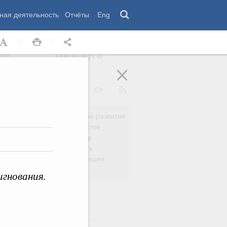
ная деятельность
Отчёты
Eng
 комиссии
Обращения
нам
Региональное развитие
да
Дальний Восток
вязь
Россия и мир
Безопасность
сть
Право и юстиция
яйство
игнования.