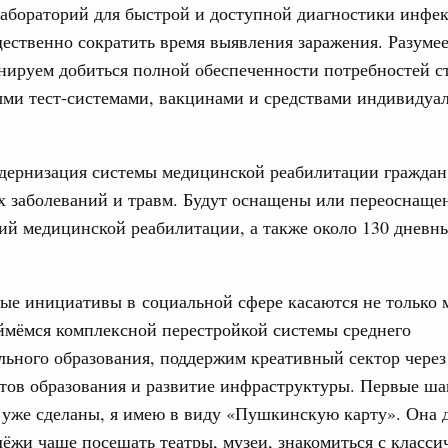
лабораторий для быстрой и доступной диагностики инфе
учшению инвестиционного климата, разработка
дарта общественного капитала, развитие креативной
ественно сократить время выявления заражения. Разумее
же речь шла о проектах в сферах демографии и
нируем добиться полной обеспеченности потребностей с
ельно обсуждались вопросы сотрудничества со странами
ыми тест-системами, вакцинами и средствами индивидуа
августа, вторник
одернизация системы медицинской реабилитации граждан
убернатором Мурманской области Андреем
х заболеваний и травм. Будут оснащены или переоснаще
ий медицинской реабилитации, а также около 130 дневн
ного комплекса
ю встречу с губернатором Ленинградской
ые инициативы в социальной сфере касаются не только
ймёмся комплексной перестройкой системы среднего
тво
ьного образования, поддержим креативный сектор через
едеральном округе качество коммунальных
ов образования и развитие инфраструктуры. Первые ша
6 тысяч человек
 уже сделаны, я имею в виду «Пушкинскую карту». Она 
ные услуги
ёжи чаще посещать театры, музеи, знакомиться с класс