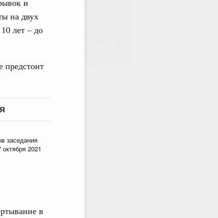
рывок и
ты на двух
10 лет – до
Подписаться
е предстоит
я
Подписаться
ов заседания
 октября 2021
ёртывание в