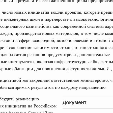
ленный в результате всего жизненного цикла предприятия
1
в число новых инициатив вошли проекты, которые предп
е инженерных школ в партнёрстве с высокотехнологич
Показать еще
социального казначейства как современной системы адр
аждан, производства новых материалов, в том числе ком
ектов и в сфере водородной, возобновляемой и атомной 
ре – сокращение зависимости страны от иностранного с
 для развития регионов предусмотрели дополнительные
ные инструменты, включая инфраструктурные бюджетны
урные облигации для повышения доступности жилья. И д
ициативой мы закрепили ответственное министерство, ч
обиться зримых результатов по каждому направлению.
бсудить реализацию
Документ
их инициатив на Российском
ном форуме в Сочи с 17 по