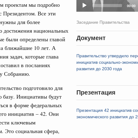
м проектам мы подробно
труктура для жизни»
00:00
с Президентом. Все эти
даний на юге России вырос почти на треть
31
нужны для более
Заседание Правительства
ровая система. Недвижимость. Оценочная деятельность
о достижения национальных
С помощь
равкомиссии в управление «ДОМ.РФ»
Документ
осуществ
ые были определены главой
регионах
Для поиск
на ближайшие 10 лет. А
сервисо
ния задач, которые глава
Правительство утвердило пер
туризм в России вырос на 4,3%, въездной –
инициатив социально-эконом
поставил в посланиях
Выбра
развития до 2030 года
пери
у Собранию.
оплива
Архи
ие по ситуации на топливном рынке
тельство подготовило для
Презентация
ю базу. Инициативы будут
ья
ться в форме федеральных
ы комплексного развития территорий в
Подпи
Презентация 42 инициатив со
его инициатив – 42. Они
ализованы в городах ДНР
экономического развития до 2
шести ключевым
Ежеднев
руда и поддержки занятости
. Это социальная сфера,
о итогам стратегической сессии,
Email