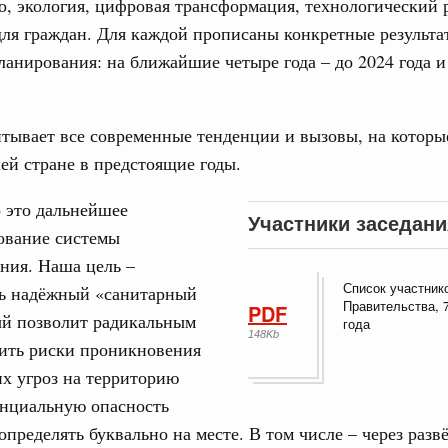
о, экология, цифровая трансформация, технологический 
дительности труда
для граждан. Для каждой прописаны конкретные результа
ланирования: на ближайшие четыре года – до 2024 года и 
ограмма Спортивных игр ВЭФ-2026
ческое благополучие»
Email
тывает все современные тенденции и вызовы, на которы
финансирования Омской области в рамках
оздух»
ей стране в предстоящие годы.
067-р
 это дальнейшее
Участники заседани
ование системы
ния. Наша цель –
флот для Северного морского пути будет
Список участник
ь надёжный «санитарный
Правительства, 7
PDF
ый позволит радикальным
года
ренции
148Kb
зить риски проникновения
неральным директором АНО «Агентство
одвижению новых проектов» Светланой
х угроз на территорию
енциальную опасность
определять буквально на месте. В том числе – через разв
лючевые направления работы АСИ в контексте
иональных целей развития, в том числе реализация