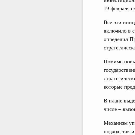
19 февраля с
Все эти ини
включило в 
определил Пр
стратегическ
Помимо новых
государствен
стратегическ
которые пред
В плане выде
числе – вызо
Механизм упр
подход, так 