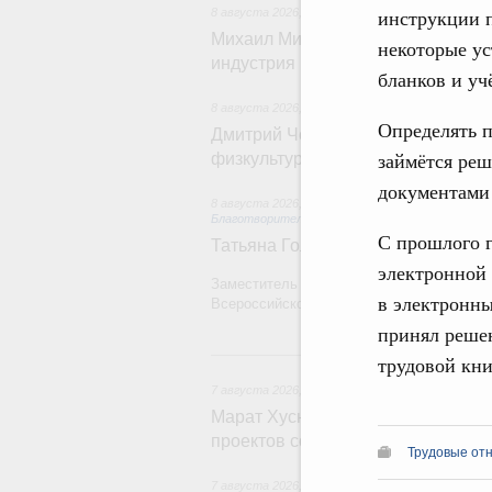
инструкции п
8 августа 2026
,
Отрасль информационных техн
Михаил Мишустин дал поручения 
некоторые у
индустрия промышленной России
бланков и уч
8 августа 2026
,
Спорт высших достижений и м
Определять 
Дмитрий Чернышенко и Михаил Де
займётся реш
физкультурника
документами 
8 августа 2026
,
Социальные инновации. Некомм
Благотворительность
С прошлого г
Татьяна Голикова поздравила вол
электронной 
Заместитель Председателя Правительств
в электронны
Всероссийского общественного движения
принял решен
7 
трудовой кни
7 августа 2026
,
Экономика городов. Городская с
Марат Хуснуллин провёл заседан
проектов создания городской сре
Трудовые от
7 августа 2026
,
Отрасль информационных техн