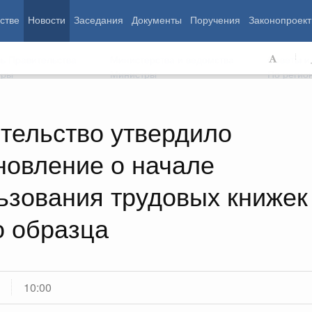
стве
Новости
Заседания
Документы
Поручения
Законопроект
ь Правительства
Министерства и ведомства
Советы и
еры
Министры
По регио
тельство утвердило
новление о начале
мография
Занятость и труд
Экология
ровье
Технологическое развитие
Жильё и горо
азование
Экономика. Регулирование
Транспорт и с
ьзования трудовых книжек
ьтура
Финансы
Энергетика
щество
Социальные услуги
Промышленно
о образца
ударство
Сельское хоз
ограммы
Национальные проекты
10:00