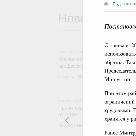
Трудовые от
Новости
Постановле
С 1 января 2
использовать
1 час назад
,
Регулирование в сфере строитель
Михаил Мишустин поздравил рабо
образца. Так
профессиональным праздником
Председател
9 августа 2026 года отмечается професс
Мишустин.
При этом раб
ограничений
8 августа 2026
,
Государственная политика в сф
Правительство расширило перече
трудовыми. Т
от НДФЛ
хранятся у р
Постановление от 5 августа 2026 года №
Ранее Минтру