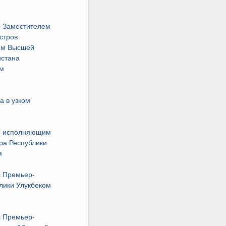
 Заместителем
стров
ем Высшей
истана
м
а в узком
с исполняющим
ра Республики
м
 Премьер-
лики Улукбеком
 Премьер-