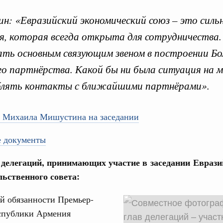
: «Евразийский экономический союз – это силь
я, которая всегда открыта для сотрудничества
ть основным связующим звеном в построении Б
го партнёрства. Какой бы ни была ситуация на 
Кален
ублять контакты с ближайшими партнёрами».
оюз. Интеграция на пространстве СНГ
тельственного совета в узком составе
ПН
 Михаила Мишустина на заседании
ежными странами (кроме СНГ) на двусторонней основе
 встречу с Министром промышленности,
 документы
рана Мохаммадом Атабаком
3
 делегаций, принимающих участие в заседании Еврази
0 маршрутов научно-популярного туризма в
ьственного совета:
10
ятилетия науки и технологий
 обязанности Премьер-
17
тношения со странами СНГ на двусторонней основе
спублики Армения
 работе VIII Российско-Киргизского
24