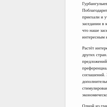
Гурбангулые
Поблагодарит
приехали и у
заседании в 
что наше зас
интересным 
Растёт интер
других стран
предложений
преференциа
соглашений. 
дополнитель
стимулирован
экономическо
Одной из гл