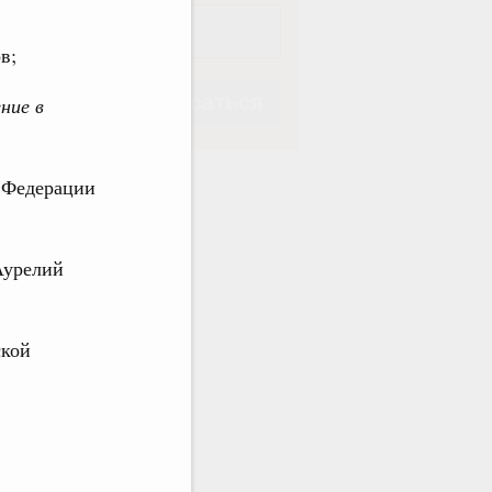
в;
Подписаться
ние в
 Федерации
Подписаться
Аурелий
ской