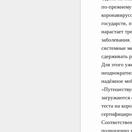
по-прежнему 
коронавирусо
государств, 
нарастает тр
заболевания
системные ме
сдерживать 
Для этого уж
неоднократно
надёжное мо
«Путешеству
загружаются 
теста на кор
сертифициро
Соответствен
полноценно у