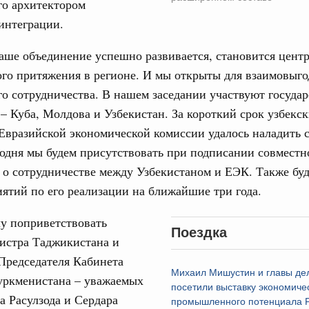
го архитектором
интеграции.
лючевые направления работы АСИ в контексте
иональных целей развития, в том числе реализация
аше объединение успешно развивается, становится цент
учшению инвестиционного климата, разработка
го притяжения в регионе. И мы открыты для взаимовыго
дарта общественного капитала, развитие креативной
же речь шла о проектах в сферах демографии и
о сотрудничества. В нашем заседании участвуют государ
ельно обсуждались вопросы сотрудничества со странами
– Куба, Молдова и Узбекистан. За короткий срок узбекс
Евразийской экономической комиссии удалось наладить
августа, вторник
годня мы будем присутствовать при подписании совместн
о сотрудничестве между Узбекистаном и ЕЭК. Также бу
убернатором Мурманской области Андреем
ятий по его реализации на ближайшие три года.
1
у поприветствовать
Поездка
истра Таджикистана и
Председателя Кабинета
Показать еще
Михаил Мишустин и главы де
уркменистана – уважаемых
посетили выставку экономиче
а Расулзода и Сердара
промышленного потенциала Р