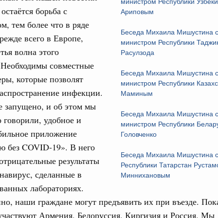
министром Республики Узбеки
остаётся борьба с
Ариповым
м, тем более что в ряде
Беседа Михаила Мишустина c
прежде всего в Европе,
министром Республики Таджи
етья волна этого
Расулзода
. Необходимы совместные
Беседа Михаила Мишустина с
ры, которые позволят
министром Республики Казах
распространение инфекции.
Маминым
е запущено, и об этом мы
Беседа Михаила Мишустина с
 говорили, удобное и
министром Республики Белар
бильное приложение
Головченко
ю без COVID-19». В него
Беседа Михаила Мишустина 
отрицательные результаты
Республики Татарстан Руста
онавирус, сделанные в
Миннихановым
ванных лабораториях.
но, наши граждане могут предъявить их при въезде. Пок
частвуют Армения, Белоруссия, Киргизия и Россия. Мы