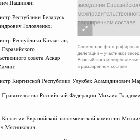
вич Пашинян;
сийско-Киргизской межрегиональной
31
истр Республики Беларусь
андрович Головченко;
тных трассах открылись
С помощь
жного сервиса
осуществ
истр Республики Казахстан,
Для поиск
Совместное фотографировани
 Евразийского
вации
сервисо
делегаций – участников засе
ьственного совета Аскар
о итогам стратегической сессии о
Евразийского межправительст
вления научно-технологическим развитием
Выбра
Мамин;
в расширенном составе
пери
Вчера
истр Киргизской Республики Улукбек Асамидинович Ма
Архи
тво
ь Правительства Российской Федерации Михаил Владим
 объектов ЖКХ обновлено в России при участии
Подпи
орий. ОЭЗ. ТОР. Моногорода
ь Коллегии Евразийской экономической комиссии Михаи
е по реализации проектов института
Ежеднев
ч Мясникович.
льном округе
Email