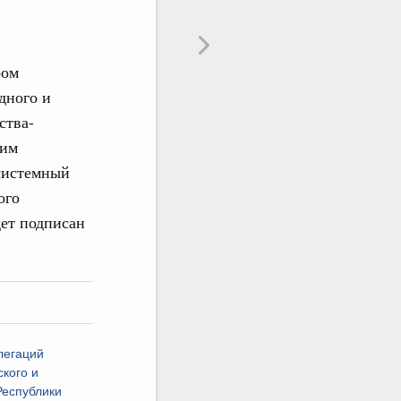
ром
дного и
ства-
ким
 системный
ого
дет подписан
легаций
ского и
еспублики