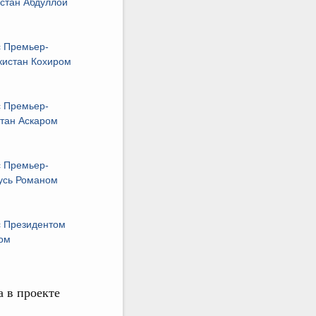
стан Абдуллой
 Премьер-
кистан Кохиром
 Премьер-
стан Аскаром
 Премьер-
усь Романом
с Президентом
мом
а в проекте