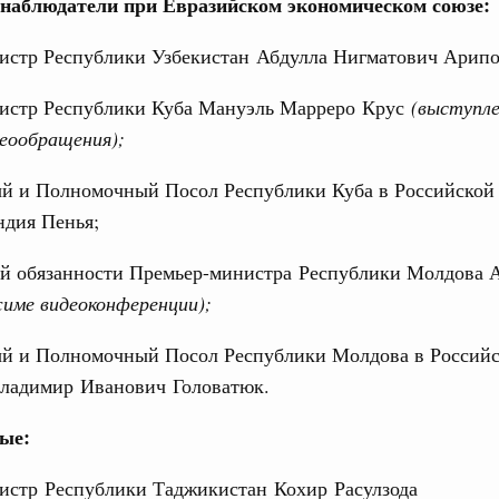
-наблюдатели при Евразийском экономическом союзе:
 фестиваль молодёжи сформировал целое
истр Республики Узбекистан Абдулла Нигматович Арипо
 на себя ответственность за будущее
труктура для жизни»
истр Республики Куба Мануэль Марреро Крус
(выступле
даний на юге России вырос почти на треть
деообращения
);
Email
ровая система. Недвижимость. Оценочная деятельность
й и Полномочный Посол Республики Куба в Российской
равкомиссии в управление «ДОМ.РФ»
ндия Пенья;
регионах
 обязанности Премьер-министра Республики Молдова 
туризм в России вырос на 4,3%, въездной –
жиме видеоконференции);
й и Полномочный Посол Республики Молдова в Россий
оплива
ладимир Иванович Головатюк.
ие по ситуации на топливном рынке
ые:
ья
ы комплексного развития территорий в
истр Республики Таджикистан Кохир Расулзода
ализованы в городах ДНР