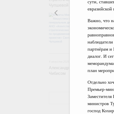
сути, ставше
Чупшевой
евразийской 
Обсуждались к
достижения нац
Важно, что н
проектов по ул
экономическо
программы стан
экономики. Так
равноправног
экологии. Отд
наблюдатели 
ЕАЭС.
партнёрам и 
4 
диалог. И се
4 августа 2026
меморандума 
Александр Новак встретился с г
план меропри
Чибисом
Отдельно хоч
Премьер-мин
Заместителя 
министров Т
господ Кохир