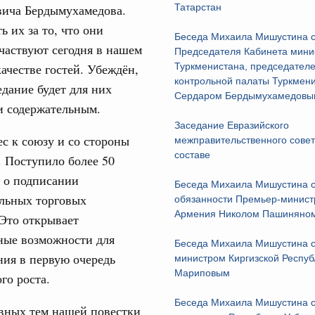
вича Бердымухамедова.
Татарстан
ь их за то, что они
Беседа Михаила Мишустина с
частвуют сегодня в нашем
Председателя Кабинета мини
качестве гостей. Убеждён,
Туркменистана, председател
контрольной палаты Туркмен
едание будет для них
Сердаром Бердымухамедовы
и содержательным.
Заседание Евразийского
ес к союзу и со стороны
межправительственного совет
составе
. Поступило более 50
 о подписании
Беседа Михаила Мишустина 
льных торговых
обязанности Премьер-минист
Армения Николом Пашиняно
Это открывает
ные возможности для
Беседа Михаила Мишустина с
ия в первую очередь
министром Киргизской Респуб
Мариповым
го роста.
Беседа Михаила Мишустина с
авных тем нашей повестки