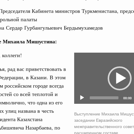
Председателя Кабинета министров Туркменистана, предс
руда и поддержки занятости
о итогам стратегической сессии,
рольной палаты
дительности труда
на Сердар Гурбангулыевич Бердымухамедов
е Михаила Мишустина:
ограмма Спортивных игр ВЭФ-2026
 коллеги!
Video
ческое благополучие»
финансирования Омской области в рамках
Player
ья, рад вас приветствовать в
оздух»
едерации, в Казани. В этом
067-р
м российском городе всегда
стей со всей теплотой и
00:00
флот для Северного морского пути будет
мволично, что одна из его
х улиц названа в честь
Выступление Михаила Мишус
идента Казахстана
заседании Евразийского
ренции
межправительственного совет
Абишевича Назарбаева, по
неральным директором АНО «Агентство
расширенном составе
одвижению новых проектов» Светланой