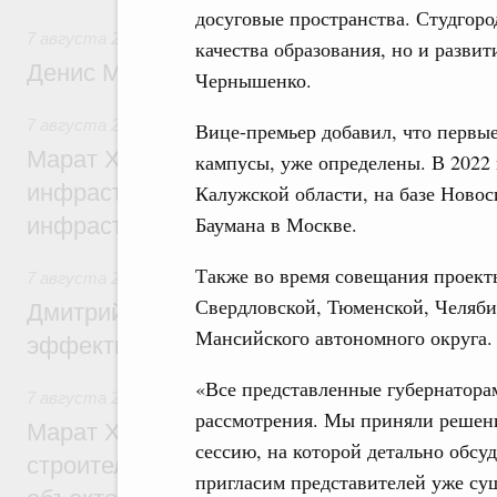
досуговые пространства. Студгор
7 августа 2026
,
Общие вопросы промышленной политики
качества образования, но и разви
Денис Мантуров посетил Ярославскую о
Чернышенко.
7 августа 2026
,
Бюджеты субъектов Федерации. Межбюд
Вице-премьер добавил, что первые
Марат Хуснуллин: 15 объектов спортивн
кампусы, уже определены. В 2022 
инфраструктуры построили и обновили б
Калужской области, на базе Ново
Баумана в Москве.
инфраструктурным кредитам
Также во время совещания проект
7 августа 2026
,
Развитие сельских территорий
Свердловской, Тюменской, Челяби
Дмитрий Патрушев: Синхронизация госп
Мансийского автономного округа.
эффективность поддержки сельских тер
«Все представленные губернатора
7 августа 2026
,
Экономика городов. Городская среда
рассмотрения. Мы приняли решен
Марат Хуснуллин: «Единый заказчик» з
сессию, на которой детально обсу
строительство и реконструкцию более 3
пригласим представителей уже су