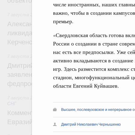
объектов
числе иностранных, наших главных
важно, чтобы в создании кампусов
7 августа 2026
,
Чрезвычайные ситуации и ликвидация их 
премьер.
Александр Козлов провёл заседание пра
ликвидации последствий чрезвычайной с
«Свердловская область готова вк
Керченском проливе
России о создании в стране совре
нас есть все предпосылки. Уже се
7 августа 2026
,
Среднее профессиональное образование
активно вкладываются в создание
Дмитрий Чернышенко: Установлен рекорд
игр. Здесь разместится комплекс с
заявлений от абитуриентов колледжей и
стадион, многофункциональный це
федпроекта «Профессионалитет»
области Евгений Куйвашев.
7 августа 2026
,
Евразийский экономический союз. Интегр
СНГ
Высшее, послевузовское и непрерывное 
Комментарий Алексея Оверчука по итога
Евразийского межправительственного со
Дмитрий Николаевич Чернышенко