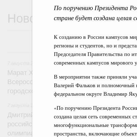
По поручению Президента Ро
Новости
стране будет создана целая 
К созданию в России кампусов мир
регионы и студентов, но и предст
7 августа, пятница
Председателя Правительства по и
современных кампусов мирового у
7 августа 2026
,
Экономика городов. Городская среда
Марат Хуснуллин провёл заседание ком
В мероприятии также приняли уча
Всероссийского конкурса лучших проект
Валерий Фальков и полномочный п
городской среды
федеральном округе Владимир Як
7 августа 2026
,
Отрасль информационных технологий
«По поручению Президента России
Дмитрий Чернышенко и Сергей Кравцов 
создана целая сеть современных с
российскую сборную с победой на Межд
многофункциональные трансформи
олимпиаде по искусственному интеллект
пространства, включающие объект