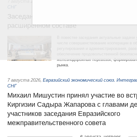
7 августа 2026
,
Евразийский экономический союз. Интегр
СНГ
Заседание Евразийского межправительст
расширенном составе
В повестке заседания актуальные задачи 
числе совершенствование кооперации в о
регулирования и администрирования, разв
обеспечение продовольственной безопасн
железнодорожных перевозок, формирован
рынка.
7 августа 2026
,
Евразийский экономический союз. Интегр
СНГ
Михаил Мишустин принял участие во вст
Киргизии Садыра Жапарова с главами де
участников заседания Евразийского
межправительственного совета
6 августа, четверг