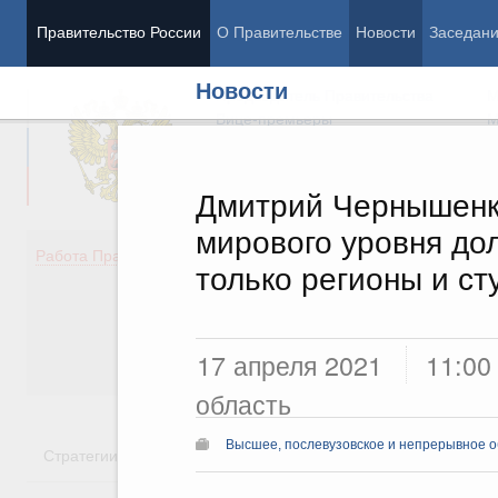
Правительство России
О Правительстве
Новости
Заседан
Новости
Председатель Правительства
М
Вице-премьеры
М
Дмитрий Чернышенко
мирового уровня до
Демография
Занято
Работа Правительства
только регионы и ст
Здоровье
Технол
Образование
Эконом
Культура
Финан
Общество
Социал
17 апреля 2021
11:00
Государство
область
Высшее, послевузовское и непрерывное 
Стратегии
Государственные программы
Национальн