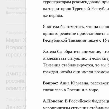
туроператорам рекомендовано при
на территорию Турецкой Республи
Заместитель Председателя Правительства Татьяна Голикова п
Всероссийского общественного движения «Волонтёры-медики»
же период.
7 августа, пятница
Я хотела бы отметить, что на ос
принято решение приостановить 
7 августа 2026
,
Экономика городов. Городская среда
Марат Хуснуллин провёл заседание ком
Республикой Танзания также с 15 
Всероссийского конкурса лучших проект
Хотела бы обратить внимание, чт
городской среды
отслеживать ситуацию, и если сит
Танзания стабилизируется, то мы
7 августа 2026
,
Отрасль информационных технологий
граждан, чтобы они имели возможн
Дмитрий Чернышенко и Сергей Кравцов 
российскую сборную с победой на Межд
Вопрос:
Анна Юрьевна, расскажите
олимпиаде по искусственному интеллект
сложилась в России и в мире.
7 августа 2026
,
Общие вопросы промышленной политики
А.Попова:
В Российской Федераци
Денис Мантуров посетил Ярославскую о
мероприятиям ситуация стабилизи