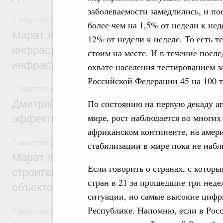
заболеваемости замедлились, и п
7 августа 2026
,
Бюджеты субъектов Федерации. Межбюд
более чем на 1,5% от недели к нед
Марат Хуснуллин: 15 объектов спортивн
12% от недели к неделе. То есть 
инфраструктуры построили и обновили б
стоим на месте. И в течение пос
инфраструктурным кредитам
охвате населения тестированием з
Российской Федерации 45 на 100 т
7 августа 2026
,
Развитие сельских территорий
Дмитрий Патрушев: Синхронизация госп
По состоянию на первую декаду ап
мире, рост наблюдается во многих
эффективность поддержки сельских тер
африканском континенте, на амери
7 августа 2026
,
Экономика городов. Городская среда
стабилизации в мире пока не набл
Марат Хуснуллин: «Единый заказчик» з
Если говорить о странах, с которы
строительство и реконструкцию более 3
стран в 21 за прошедшие три нед
объектов
ситуации, но самые высокие цифр
Республике. Напомню, если в Росс
7 августа 2026
,
Чрезвычайные ситуации и ликвидация их 