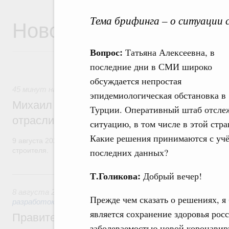
Тема брифинга – о ситуации 
Новости
Вопрос:
Татьяна Алексеевна, в
последние дни в СМИ широко
обсуждается непростая
45 минут назад
,
Регулирование в сфере строительства
эпидемиологическая обстановка в
Михаил Мишустин поздравил работников
Турции. Оперативный штаб отсле
отрасли с профессиональным празднико
ситуацию, в том числе в этой стра
Какие решения принимаются с уч
9 августа 2026 года отмечается профессиональный праздник –
строителя.
последних данных?
Вчера
Т.Голикова:
Добрый вечер!
8 августа 2026
,
Государственная политика в сфере научны
Прежде чем сказать о решениях, я
разработок
является сохранение здоровья рос
Правительство расширило перечень пре
заболеваемостью новой коронавир