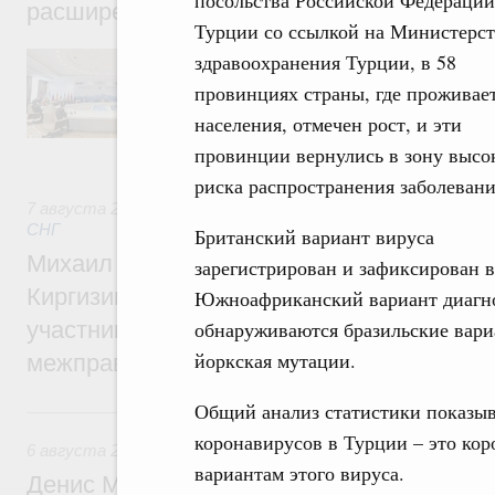
посольства Российской Федерации
расширенном составе
Турции со ссылкой на Министерс
В повестке заседания актуальные задачи 
здравоохранения Турции, в 58
числе совершенствование кооперации в о
провинциях страны, где проживае
регулирования и администрирования, разв
обеспечение продовольственной безопасн
населения, отмечен рост, и эти
железнодорожных перевозок, формирован
провинции вернулись в зону высо
рынка.
риска распространения заболевани
7 августа 2026
,
Евразийский экономический союз. Интегр
СНГ
Британский вариант вируса
Михаил Мишустин принял участие во вст
зарегистрирован и зафиксирован 
Киргизии Садыра Жапарова с главами де
Южноафриканский вариант диагно
участников заседания Евразийского
обнаруживаются бразильские вари
йоркская мутации.
межправительственного совета
Общий анализ статистики показыв
6 августа, четверг
коронавирусов в Турции – это ко
6 августа 2026
,
Общие вопросы промышленной политики
вариантам этого вируса.
Денис Мантуров провёл заседание Прав