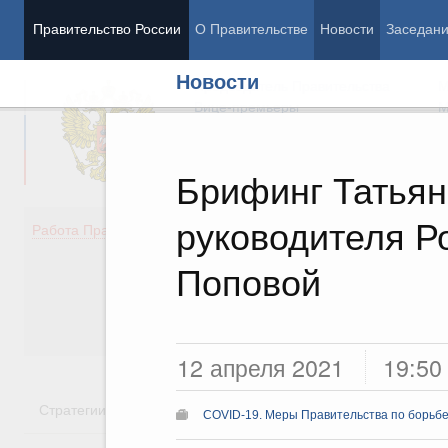
Правительство России
О Правительстве
Новости
Заседан
Новости
Председатель Правительства
М
Вице-премьеры
М
Брифинг Татьян
руководителя Р
Демография
Занято
Работа Правительства
Здоровье
Технол
Образование
Эконом
Поповой
Культура
Финан
Общество
Социал
Государство
12 апреля 2021
19:50
Стратегии
Государственные программы
Национальн
COVID-19. Меры Правительства по борьбе