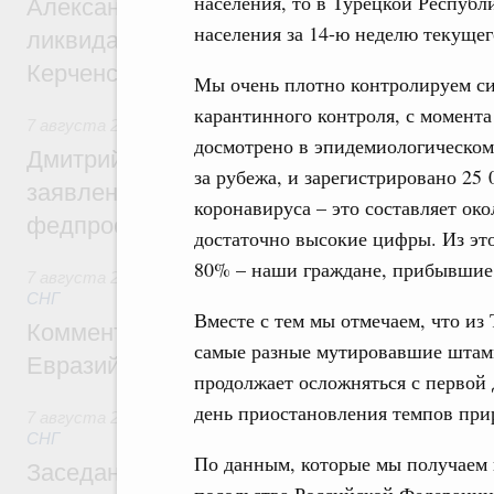
населения, то в Турецкой Республи
Александр Козлов провёл заседание пра
населения за 14-ю неделю текущег
ликвидации последствий чрезвычайной с
Керченском проливе
Мы очень плотно контролируем си
карантинного контроля, с момент
7 августа 2026
,
Среднее профессиональное образование
досмотрено в эпидемиологическом
Дмитрий Чернышенко: Установлен рекорд
за рубежа, и зарегистрировано 25
заявлений от абитуриентов колледжей и
коронавируса – это составляет ок
федпроекта «Профессионалитет»
достаточно высокие цифры. Из эт
80% – наши граждане, прибывшие 
7 августа 2026
,
Евразийский экономический союз. Интегр
СНГ
Вместе с тем мы отмечаем, что из
Комментарий Алексея Оверчука по итога
самые разные мутировавшие штам
Евразийского межправительственного со
продолжает осложняться с первой 
день приостановления темпов при
7 августа 2026
,
Евразийский экономический союз. Интегр
СНГ
По данным, которые мы получаем 
Заседание Евразийского межправительст