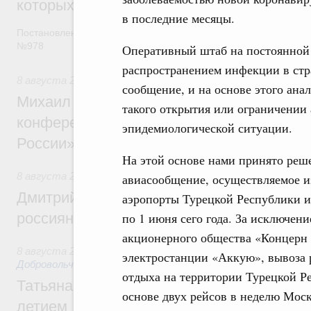
которых освобождаются от НДФЛ
в последние месяцы.
Постановление от 5 августа 2026 года
№978
Оперативный штаб на постоянной 
распространением инфекции в стр
8 августа 2026
,
Отрасль информационных технологий
сообщение, и на основе этого ана
Михаил Мишустин дал поручения по итог
такого открытия или ограничении
конференции «Цифровая индустрия пр
эпидемиологической ситуации.
России»
На этой основе нами принято реше
8 августа 2026
,
Спорт высших достижений и массовый сп
авиасообщение, осуществляемое и
Дмитрий Чернышенко и Михаил Дегтярёв
аэропорты Турецкой Республики и 
россиян с Днём физкультурника
по 1 июня сего года. За исключен
акционерного общества «Концерн 
8 августа 2026
,
Социальные инновации. Некоммерческие ор
электростанции «Аккую», вывоза 
Добровольчество и волонтёрство. Благотворительност
отдыха на территории Турецкой Ре
Татьяна Голикова поздравила волонтёров
основе двух рейсов в неделю Моск
летием