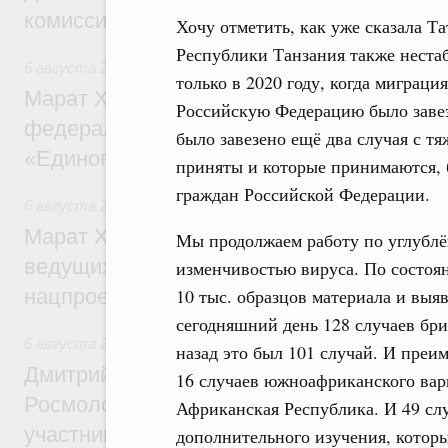
комиссии по промышленности
Хочу отметить, как уже сказала Т
Республики Танзания также нестаб
6 августа 2026
,
Регулирование в сфере строительства
только в 2020 году, когда миграци
Марат Хуснуллин: Более 130 социальных
Российскую Федерацию было завезе
федерального значения построено под к
было завезено ещё два случая с т
«Единого заказчика»
приняты и которые принимаются, б
граждан Российской Федерации.
6 августа 2026
,
Национальный проект «Инфраструктура д
Марат Хуснуллин: Порядка 200 дорожных
Мы продолжаем работу по углублё
ведущих к спортивным объектам, обновят
изменчивостью вируса. По состоя
нацпроекту «Инфраструктура для жизни
10 тыс. образцов материала и выя
сегодняшний день 128 случаев бри
6 августа 2026
,
Молодёжная политика
назад это был 101 случай. И преи
Дмитрий Чернышенко, Сергей Кравцов и
16 случаев южноафриканского вар
Росмолодёжи Григорий Гуров поприветс
Африканская Республика. И 49 сл
участников проекта «Кольцо открытий»
дополнительного изучения, которы