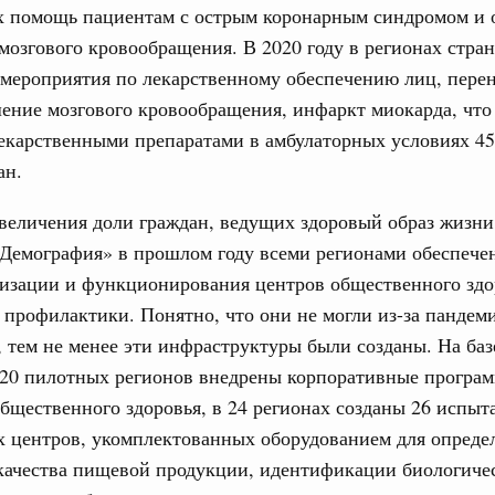
 помощь пациентам с острым коронарным синдромом и 
1
озгового кровообращения. В 2020 году в регионах стра
 мероприятия по лекарственному обеспечению лиц, пере
Показать еще
ение мозгового кровообращения, инфаркт миокарда, что
екарственными препаратами в амбулаторных условиях 45
ан.
величения доли граждан, ведущих здоровый образ жизни
«Демография» в прошлом году всеми регионами обеспече
низации и функционирования центров общественного здо
профилактики. Понятно, что они не могли из-за пандеми
 тем не менее эти инфраструктуры были созданы. На баз
 20 пилотных регионов внедрены корпоративные програ
бщественного здоровья, в 24 регионах созданы 26 испыт
х центров, укомплектованных оборудованием для опреде
 качества пищевой продукции, идентификации биологиче