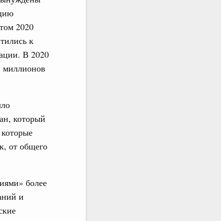
ацию
етом 2020
атились к
ации. В 2020
5 миллионов
ыло
ан, который
 которые
к, от общего
ниями» более
аний и
ские