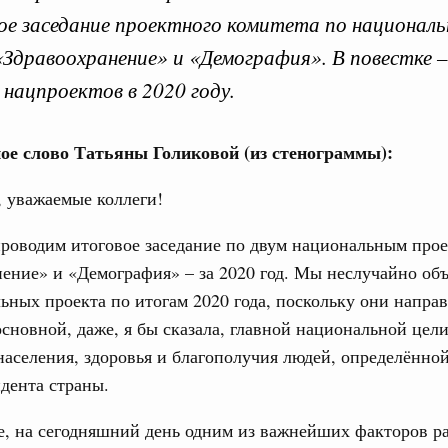
ое заседание проектного комитета по национал
Здравоохранение» и «Демография». В повестке 
 нацпроектов в 2020 году.
Кален
ое слово Татьяны Голиковой (из стенограммы):
ьства
 уважаемые коллеги!
тников строительной отрасли с
ПН
роводим итоговое заседание по двум национальным прое
иональный праздник – День строителя.
ение» и «Демография» – за 2020 год. Мы неслучайно об
ьных проекта по итогам 2020 года, поскольку они напра
Вчера
3
сновной, даже, я бы сказала, главной национальной цели
ере научных исследований и разработок
аселения, здоровья и благополучия людей, определённо
10
нь премий, лауреаты которых освобождаются
дента страны.
17
978
е, на сегодняшний день одним из важнейших факторов р
24