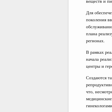
веществ и п
Для обеспече
поколения вв
обслуживания
плана реализ
регионах.
В рамках реа
начала реали
центры и гер
Создаются та
репродуктивн
что, несмотр
медицинские
гинекологами