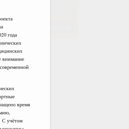
роекта
 и
Подписаться
20 года
инических
едицинских
е внимание
 современной
Подписаться
ческих
ортные
кращено время
емию,
. С учётом
 вынуждены