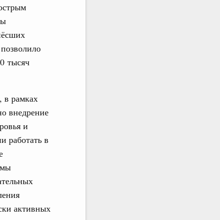
острым
ны
нёсших
 позволило
0 тысяч
, в рамках
но внедрение
ровья и
и работать в
е
ммы
ательных
ления
ски активных