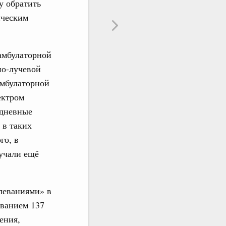
у обратить
ическим
 амбулаторной
но-лучевой
амбулаторной
ектром
 дневные
 в таких
го, в
учали ещё
олеваниями» в
ванием 137
ения,