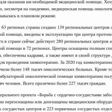
 для оказания им необходимой медицинской помощи. Хоч
 во встрече Президента Киргизии Садыра
то, несмотря на пандемию, медицинская помощь онколог
участников заседания Евразийского
зывалась в плановом режиме.
августа, четверг
в 63 регионах страны создано 139 региональных центров
кой помощи, введены в эксплуатацию три центра протон
политики
е Правительственной комиссии по
го в стране сейчас действует 280 региональных центров 
кой помощи в 72 регионах. Центры оснащены полным сп
, обеспечены кадрами, а также имеют в своей структуре
тельства
иальных объектов федерального значения
ля проведения химиотерапии. За 2020 год химиотерапию
о заказчика»
чили более 148 тысяч онкологических больных. Кроме то
амбулаторной онкологической помощи химиотерапию пол
труктура для жизни»
яч человек. Всего пролечено более 227 тысяч граждан.
орожных участков, ведущих к спортивным
о нацпроекту «Инфраструктура для жизни»
ерального проекта «Борьба с сердечно-сосудистыми заб
ыли переоснащены или дооснащены медицинским оборудо
вцов и руководитель Росмолодёжи Григорий
 сосудистых центров и 223 первичных сосудистых отдел
ов проекта «Кольцо открытий»