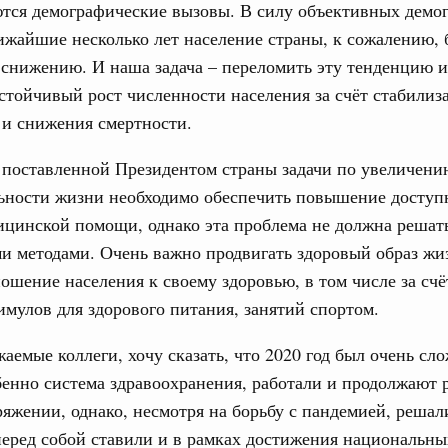
ются демографические вызовы. В силу объективных демо
ологий
ижайшие несколько лет население страны, к сожалению, 
по итогам XI конференции «Цифровая
31
»
снижению. И наша задача – переломить эту тенденцию и
устойчивый рост численности населения за счёт стабилиз
ассовый спорт
С помощь
 и снижения смертности.
осуществ
гтярёв поздравили россиян с Днём
Для поиск
сервисо
 поставленной Президентом страны задачи по увеличени
ерческие организации. Добровольчество и волонтёрство.
ьности жизни необходимо обеспечить повышение доступ
Выбра
ицинской помощи, однако эта проблема не должна решать
онтёров-медиков с 10-летием
пери
и методами. Очень важно продвигать здоровый образ жи
а Татьяна Голикова поздравила участников
Архи
ошение населения к своему здоровью, в том числе за счё
 «Волонтёры-медики» с 10-летним юбилеем.
имулов для здорового питания, занятий спортом.
августа, пятница
жаемые коллеги, хочу сказать, что 2020 год был очень сл
Подпи
реда
бенно система здравоохранения, работали и продолжают р
ие комиссии Всероссийского конкурса лучших
Ежеднев
ды
яжении, однако, несмотря на борьбу с пандемией, решали
еред собой ставили и в рамках достижения национальных
Email
ологий