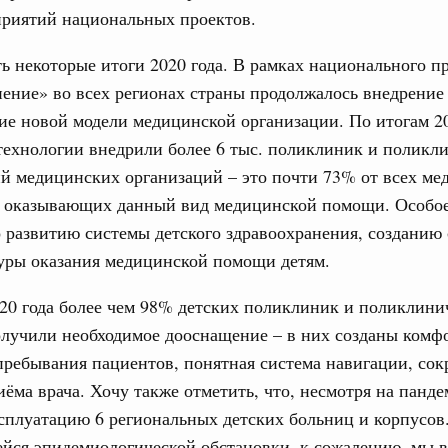
приятий национальных проектов.
авцов поздравили российскую сборную с
иаде по искусственному интеллекту
ь некоторые итоги 2020 года. В рамках национального п
политики
ение» во всех регионах страны продолжалось внедрение
скую область
е новой модели медицинской организации. По итогам 20
Email
технологии внедрили более 6 тыс. поликлиник и поликл
и. Межбюджетные отношения
ортивной инфраструктуры построили и
й медицинских организаций – это почти 73% от всех м
урным кредитам
, оказывающих данный вид медицинской помощи. Особо
 развитию системы детского здравоохранения, созданию
уры оказания медицинской помощи детям.
ия госпрограмм повысит эффективность
20 года более чем 98% детских поликлиник и поликлини
реда
олучили необходимое дооснащение – в них созданы комф
ик» завершил строительство и реконструкцию
пребывания пациентов, понятная система навигации, со
ёма врача. Хочу также отметить, что, несмотря на панд
идация их последствий
сплуатацию 6 региональных детских больниц и корпусов
ние правкомиссии по ликвидации последствий
йся эпидемиологической обстановки, к сожалению, мы