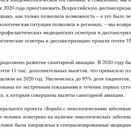
ском проливе
е 2020 года приостановить Всероссийскую диспансериз
азование
днако, как только позволила возможность – а это было л
 рекорд по числу заявлений от абитуриентов
иологическая ситуация позволяла в регионах, – мы возвр
екта «Профессионалитет»
профилактических медицинских осмотров и диспансериз
актические осмотры и диспансеризацию прошли почти 3
юз. Интеграция на пространстве СНГ
о итогам заседания Евразийского
родолжено развитие санитарной авиации. В 2020 году б
юз. Интеграция на пространстве СНГ
чти 11 тыс. дополнительных вылетов, что превысило пл
ительственного совета в расширенном
деляли на 2020 год. Увеличилась до 95% доля пациентов,
ованы по экстренным показаниям в течение первых суто
едания актуальные задачи углубления интеграции, в том
ых, к которым совершены вылеты санитарной авиации.
нствование кооперации в области таможенного
и администрирования, развитие электронной торговли,
родовольственной безопасности, цифровизация грузовых
ерального проекта «Борьба с онкологическими заболева
ых перевозок, формирование общего финансового
 человек осмотрено на наличие онкологических заболев
еловек были направлены в специализированные медицин
юз. Интеграция на пространстве СНГ