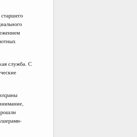
 старшего
циального
режением
лотных
кая служба. С
ические
 охраны
 внимание,
 прошли
кушерами-