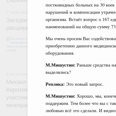
постковидных больных на 30 коек 
нарушений и компенсации утраче
7 часов назад
,
Евразийский экономический союз. Интеграц
организма. Встаёт вопрос о 167 е
Заседание Евразийского межправительст
наименований на общую сумму 73
расширенном составе
Мы очень просим Вас содействова
В повестке заседания актуальные задачи 
числе совершенствование кооперации в о
приобретению данного медицинск
регулирования и администрирования, разв
оборудования.
обеспечение продовольственной безопасн
железнодорожных перевозок, формирован
рынка.
М.Мишустин:
Раньше средства на
выделялись?
8 часов назад
,
Евразийский экономический союз. Интеграц
Михаил Мишустин принял участие во вст
Реплика:
Это новый запрос.
Киргизии Садыра Жапарова с главами де
М.Мишустин:
Хорошо, мы, конеч
участников заседания Евразийского
поддержим. Тем более что вы с та
межправительственного совета
любовью всё это сделали. И видно,