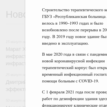
Новости
Строительство терапевтического к
ГБУЗ «Республиканская больница
велось в 1990–1993 годах и было
возобновлено после перерыва в 20
году. В 2019 году новое здание бы
15 минут назад
,
Бюджеты субъектов Федерации. Межбюд
введено в эксплуатацию.
Марат Хуснуллин: 15 объектов спортивн
В мае 2020 года в связи с пандеми
инфраструктуры построили и обновили б
новой коронавирусной инфекции
инфраструктурным кредитам
терапевтический корпус был откр
временный инфекционный госпита
25 минут назад
,
Развитие сельских территорий
помощи больным с COVID-19.
Дмитрий Патрушев: Синхронизация госп
эффективность поддержки сельских тер
С 1 февраля 2021 года после пров
работ по дезинфекции здания здес
50 минут назад
,
Экономика городов. Городская среда
функционируют клинические отде