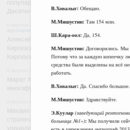
популярного туризма в 35 регионах созд
В.Ховалыг:
Обещаю.
Десятилетия науки и технологий
М.Мишустин:
Там 154 млн.
6 августа 2026
,
Экономические и гуманитарные отношения
двусторонней основе
Ш.Кара-оол:
Да, 154.
Алексей Оверчук принял участие в работе
Киргизского экономического форума и XII
М.Мишустин:
Договорились. Мы 
Потому что за каждую копеечку л
Киргизской межрегиональной конференц
средства были выделены на всё не
6 августа 2026
,
Дорожное хозяйство
работать.
Марат Хуснуллин: На двух скоростных т
В.Ховалыг:
Да. Спасибо большое.
многофункциональные зоны дорожного с
М.Мишустин:
Здравствуйте.
6 августа 2026
,
Технологическое развитие. Инновации
Михаил Мишустин дал поручения по ито
Э.Куулар
(заведующий рентгенов
стратегической сессии о совершенствов
:
больница №1»)
Мы получили сейча
управления научно-технологическим раз
есть в учреждении ангиограф 2013 