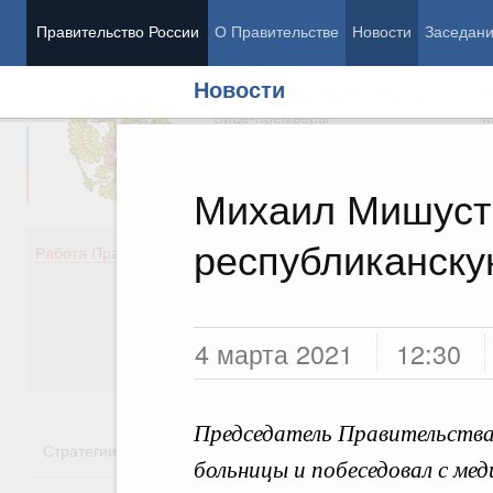
Правительство России
О Правительстве
Новости
Заседан
Новости
Председатель Правительства
М
Вице-премьеры
М
Михаил Мишуст
республиканску
Демография
Занято
Работа Правительства
Здоровье
Технол
Образование
Эконом
Культура
Финан
Общество
Социал
4 марта 2021
12:30
Государство
Председатель Правительства
Стратегии
Государственные программы
Национальн
больницы и побеседовал с ме