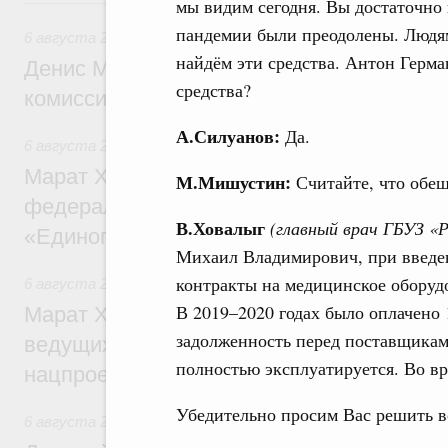
Вчера
мы видим сегодня. Вы достаточно 
пандемии были преодолены. Людям
6 августа 2026
,
Общие вопросы промышленной политики
найдём эти средства. Антон Герм
Денис Мантуров провёл заседание Прав
средства?
комиссии по промышленности
А.Силуанов:
Да.
6 августа 2026
,
Регулирование в сфере строительства
Марат Хуснуллин: Более 130 социальных
М.Мишустин:
Считайте, что обещ
федерального значения построено под к
В.Ховалыг
(главный врач ГБУЗ «
«Единого заказчика»
Михаил Владимирович, при введен
контракты на медицинское оборудо
6 августа 2026
,
Национальный проект «Инфраструктура д
В 2019–2020 годах было оплачено 
Марат Хуснуллин: Порядка 200 дорожных
задолженность перед поставщикам
ведущих к спортивным объектам, обновят
полностью эксплуатируется. Во вр
нацпроекту «Инфраструктура для жизни
Убедительно просим Вас решить в
6 августа 2026
,
Молодёжная политика