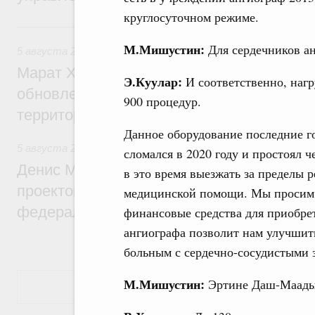
круглосуточном режиме.
5 августа, среда
М.Мишустин:
Для сердечников ан
5 августа 2026
,
Жилищно-коммунальное хозяйство
Марат Хуснуллин: Более 4,3 тыс. объек
Э.Куулар:
И соответственно, нагр
обновлено в России при участии Фонда 
900 процедур.
территорий
Данное оборудование последние го
5 августа 2026
,
Инструменты развития территорий. ОЭЗ.
сломался в 2020 году и простоял
Денис Мантуров провёл совещание по р
в это время выезжать за пределы 
проектов института кураторства в Ураль
медицинской помощи. Мы просим 
федеральном округе
финансовые средства для приобре
ангиографа позволит нам улучшит
больным с сердечно-сосудистыми 
М.Мишустин:
Эртине Даш-Маадыр
Показать еще