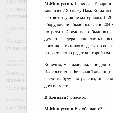
Дмитрий Чернышенко, Сергей Кравцов и
М.Мишустин:
Вячеслав Товарищта
Росмолодёжи Григорий Гуров поприветс
заключён? Я скажу Вам. Когда мы 
участников проекта «Кольцо открытий»
соответствующие материалы. В 20
оборудования было выделено 284 м
6 августа 2026
,
Евразийский экономический союз. Интегр
потратить. Средства-то были выд
СНГ
думают, федеральная власть не выд
Заседание Евразийского межправительст
критиковать никого здесь, но если
узком составе
и сдаёте эти средства второй год в
6 августа 2026
,
Экономические отношения с зарубежными 
Конечно, мы выделим, я не для то
двусторонней основе
Валерьевич и Вячеслав Товарищта
Алексей Оверчук провёл рабочую встреч
средства будут потрачены, иначе 
промышленности, недропользования и т
другие места.
Мохаммадом Атабаком
В.Ховалыг:
Спасибо.
6 августа 2026
,
Внутренний и въездной туризм
Дмитрий Чернышенко: Порядка 110 марш
М.Мишустин:
Вы обещаете?