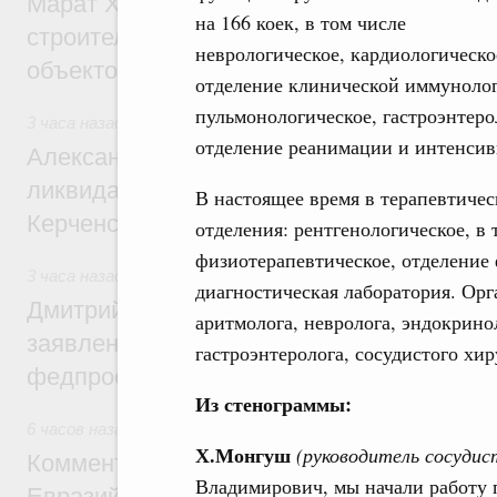
Марат Хуснуллин: «Единый заказчик» з
на 166 коек, в том числе
строительство и реконструкцию более 3
неврологическое, кардиологическо
объектов
отделение клинической иммуноло
пульмонологическое, гастроэнтеро
3 часа назад
,
Чрезвычайные ситуации и ликвидация их пос
отделение реанимации и интенсив
Александр Козлов провёл заседание пра
ликвидации последствий чрезвычайной с
В настоящее время в терапевтиче
Керченском проливе
отделения: рентгенологическое, в
физиотерапевтическое, отделение
3 часа назад
,
Среднее профессиональное образование
диагностическая лаборатория. Ор
Дмитрий Чернышенко: Установлен рекорд
аритмолога, невролога, эндокрино
заявлений от абитуриентов колледжей и
гастроэнтеролога, сосудистого хир
федпроекта «Профессионалитет»
Из стенограммы:
6 часов назад
,
Евразийский экономический союз. Интеграц
Х.Монгуш
(руководитель сосудис
Комментарий Алексея Оверчука по итога
Владимирович, мы начали работу 
Евразийского межправительственного со