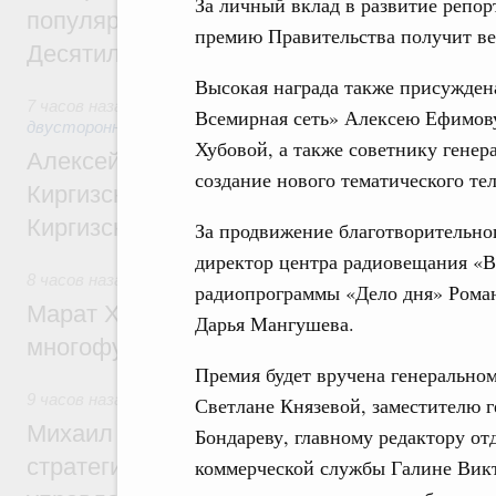
За личный вклад в развитие репо
популярного туризма в 35 регионах созд
премию Правительства получит ве
Десятилетия науки и технологий
Высокая награда также присужден
7 часов назад
,
Экономические и гуманитарные отношения 
Всемирная сеть» Алексею Ефимов
двусторонней основе
Хубовой, а также советнику генер
Алексей Оверчук принял участие в работе
создание нового тематического те
Киргизского экономического форума и XII
Киргизской межрегиональной конференц
За продвижение благотворительно
директор центра радиовещания «В
8 часов назад
,
Дорожное хозяйство
радиопрограммы «Дело дня» Роман
Марат Хуснуллин: На двух скоростных т
Дарья Мангушева.
многофункциональные зоны дорожного с
Премия будет вручена генерально
9 часов назад
,
Технологическое развитие. Инновации
Светлане Князевой, заместителю г
Михаил Мишустин дал поручения по ито
Бондареву, главному редактору от
стратегической сессии о совершенствов
коммерческой службы Галине Викт