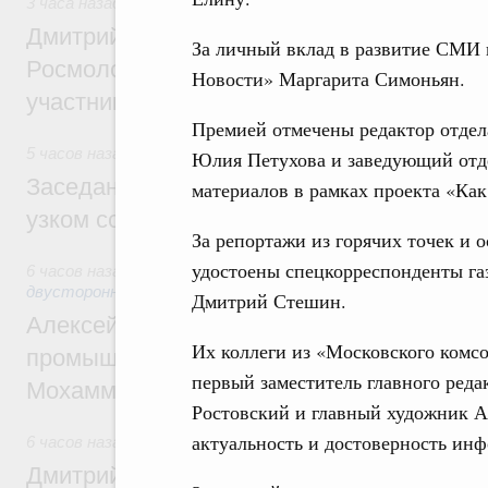
3 часа назад
,
Молодёжная политика
Дмитрий Чернышенко, Сергей Кравцов и
За личный вклад в развитие СМИ 
Росмолодёжи Григорий Гуров поприветс
Новости» Маргарита Симоньян.
участников проекта «Кольцо открытий»
Премией отмечены редактор отдел
5 часов назад
,
Евразийский экономический союз. Интеграц
Юлия Петухова и заведующий отд
Заседание Евразийского межправительст
материалов в рамках проекта «Как
узком составе
За репортажи из горячих точек и 
удостоены спецкорреспонденты га
6 часов назад
,
Экономические отношения с зарубежными ст
двусторонней основе
Дмитрий Стешин.
Алексей Оверчук провёл рабочую встреч
Их коллеги из «Московского комсо
промышленности, недропользования и т
первый заместитель главного реда
Мохаммадом Атабаком
Ростовский и главный художник А
актуальность и достоверность ин
6 часов назад
,
Внутренний и въездной туризм
Дмитрий Чернышенко: Порядка 110 марш