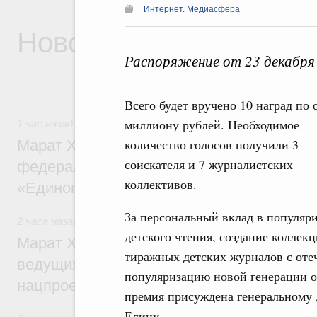
Интернет. Медиасфера
Новости
Распоряжение от 23 декабря
Всего будет вручено 10 наград по
миллиону рублей. Необходимое
1 час назад
,
Регулирование в сфере строительства
количество голосов получили 3
Марат Хуснуллин: Более 130 социальных
соискателя и 7 журналистских
федерального значения построено под к
коллективов.
«Единого заказчика»
За персональный вклад в популяр
2 часа назад
,
Национальный проект «Инфраструктура для
детского чтения, создание коллек
Марат Хуснуллин: Порядка 200 дорожных
тиражных детских журналов с оте
ведущих к спортивным объектам, обновят
популяризацию новой генерации о
нацпроекту «Инфраструктура для жизни
премия присуждена генеральному 
Елину.