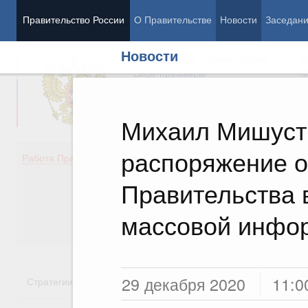
Правительство России
О Правительстве
Новости
Заседан
Новости
Председатель Правительства
М
Вице-премьеры
М
Михаил Мишуст
распоряжение о
Демография
Занято
Работа Правительства
Здоровье
Технол
Образование
Эконом
Правительства 
Культура
Финан
Общество
Социал
массовой инфо
Государство
29 декабря 2020
11:0
Стратегии
Государственные программы
Национальн