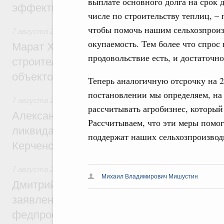
выплате основного долга на срок 
эффективность поддержки сельских тер
числе по строительству теплиц, – 
чтобы помочь нашим сельхозпроиз
7 августа 2026
,
Экономика городов. Городская среда
окупаемость. Тем более что спрос
Марат Хуснуллин: «Единый заказчик» з
продовольствие есть, и достаточн
строительство и реконструкцию более 3
объектов
Теперь аналогичную отсрочку на 2
постановлении мы определяем, на
7 августа 2026
,
Чрезвычайные ситуации и ликвидация их 
рассчитывать агробизнес, который
Александр Козлов провёл заседание пра
Рассчитываем, что эти меры помо
ликвидации последствий чрезвычайной с
поддержат наших сельхозпроизвод
Керченском проливе
7 августа 2026
,
Среднее профессиональное образование
Михаил Владимирович Мишустин
Дмитрий Чернышенко: Установлен рекорд
заявлений от абитуриентов колледжей и
федпроекта «Профессионалитет»