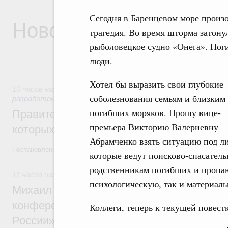
Сегодня в Баренцевом море произ
Новости
трагедия. Во время шторма затону
рыболовецкое судно «Онега». Пог
люди.
Хотел бы выразить свои глубокие
10 часов назад
,
Государственная политика в сфере научны
соболезнования семьям и близким
разработок
погибших моряков. Прошу вице-
Правительство расширило перечень пре
премьера Викторию Валериевну
которых освобождаются от НДФЛ
Абрамченко взять ситуацию под л
Постановление от 5 августа 2026 года №978
которые ведут поисково-спасател
родственникам погибших и пропа
11 часов назад
,
Отрасль информационных технологий
психологическую, так и материал
Михаил Мишустин дал поручения по итог
конференции «Цифровая индустрия пр
Коллеги, теперь к текущей повестк
России»