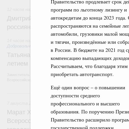
Правительство продлевает срок де
программ по льготному лизингу и
12 часов назад
,
Спорт высших достижений и массовый сп
автокредитам до конца 2023 года.
Дмитрий Чернышенко и Михаил Дегтярёв
распространяются на семейные ле
россиян с Днём физкультурника
автомобили, грузовики малой мо
14 часов назад
,
Социальные инновации. Некоммерческие орг
и тягачи, произведённые или соб
Добровольчество и волонтёрство. Благотворительност
в России. В бюджете на 2021 год 
Татьяна Голикова поздравила волонтёров
компенсацию выпадающих доходов 
летием
Рассчитываем, что благодаря этим
приобретать автотранспорт.
Заместитель Председателя Правительства Татьяна Голикова поздра
Всероссийского общественного движения «Волонтёры-медики» с 10
Ещё один вопрос – о повышении
Вчера
доступности среднего
профессионального и высшего
7 августа 2026
,
Экономика городов. Городская среда
образования. По поручению Прези
Марат Хуснуллин провёл заседание ком
Правительство расширило програ
Всероссийского конкурса лучших проект
государственной поддержки