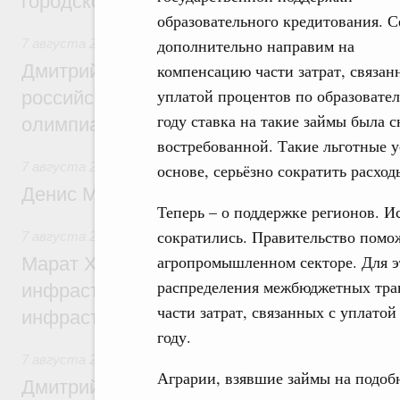
городской среды
образовательного кредитования. С
дополнительно направим на
7 августа 2026
,
Отрасль информационных технологий
компенсацию части затрат, связан
Дмитрий Чернышенко и Сергей Кравцов 
уплатой процентов по образовател
российскую сборную с победой на Межд
году ставка на такие займы была с
олимпиаде по искусственному интеллект
востребованной. Такие льготные у
7 августа 2026
,
Общие вопросы промышленной политики
основе, серьёзно сократить расход
Денис Мантуров посетил Ярославскую о
Теперь – о поддержке регионов. 
сократились. Правительство помо
7 августа 2026
,
Бюджеты субъектов Федерации. Межбюд
агропромышленном секторе. Для э
Марат Хуснуллин: 15 объектов спортивн
распределения межбюджетных тра
инфраструктуры построили и обновили б
части затрат, связанных с уплато
инфраструктурным кредитам
году.
7 августа 2026
,
Развитие сельских территорий
Аграрии, взявшие займы на подоб
Дмитрий Патрушев: Синхронизация госп