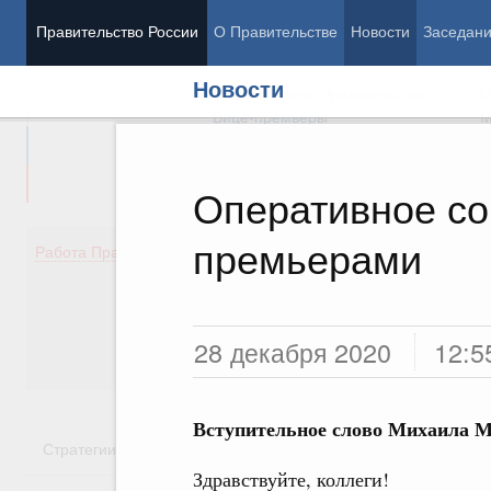
Правительство России
О Правительстве
Новости
Заседан
Новости
Председатель Правительства
М
Вице-премьеры
М
Оперативное со
премьерами
Демография
Занято
Работа Правительства
Здоровье
Технол
Образование
Эконом
Культура
Финан
Общество
Социал
28 декабря 2020
12:5
Государство
Вступительное слово Михаила 
Стратегии
Государственные программы
Национальн
Здравствуйте, коллеги!