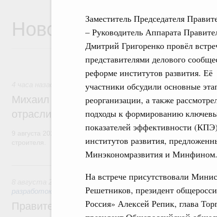
Заместитель Председателя Правит
Новости
– Руководитель Аппарата Правите
Дмитрий Григоренко провёл встре
представителями делового сообще
реформе институтов развития. Её
участники обсудили основные эта
4 часа назад
,
Регулирование в сфере строительства
Михаил Мишустин поздравил работников
реорганизации, а также рассмотре
подходы к формированию ключев
отрасли с профессиональным празднико
показателей эффективности (КПЭ
9 августа 2026 года отмечается профессиональный праздник –
институтов развития, предложенн
строителя.
Минэкономразвития и Минфином
Вчера
На встрече присутствовали Минис
8 августа 2026
,
Государственная политика в сфере научны
Решетников, президент общеросси
разработок
Россия» Алексей Репик, глава То
Правительство расширило перечень пре
президент Общероссийской общест