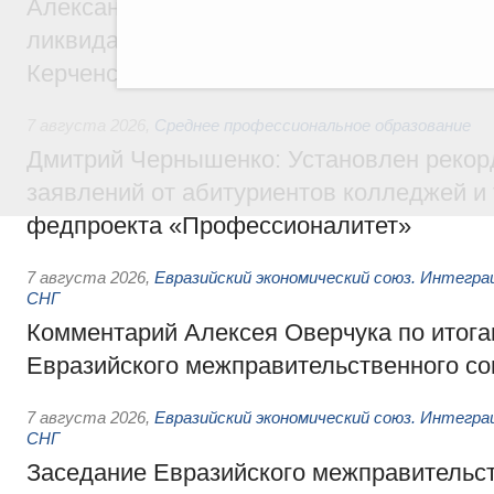
Александр Козлов провёл заседание пра
ликвидации последствий чрезвычайной с
Керченском проливе
7 августа 2026
,
Среднее профессиональное образование
Дмитрий Чернышенко: Установлен рекорд
заявлений от абитуриентов колледжей и
федпроекта «Профессионалитет»
7 августа 2026
,
Евразийский экономический союз. Интегр
СНГ
Комментарий Алексея Оверчука по итога
Евразийского межправительственного со
7 августа 2026
,
Евразийский экономический союз. Интегр
СНГ
Заседание Евразийского межправительст