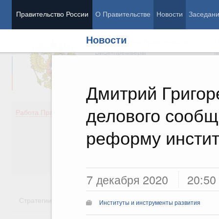
Правительство России
О Правительстве
Новости
Заседан
Новости
Председатель Правительства
М
Вице-премьеры
М
Дмитрий Григор
делового сообщ
Демография
Занято
Работа Правительства
Здоровье
Технол
Образование
Эконом
реформу инстит
Культура
Финан
Общество
Социал
Государство
7 декабря 2020
20:50
Стратегии
Государственные программы
Национальн
Институты и инструменты развития