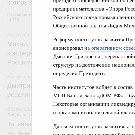
которых освобождаются от НДФЛ
предпринимательства «Опора Росс
Постановление от 5 августа 2026 года
Российского союза промышленнико
№978
Общественной палаты Лидия Михе
8 августа 2026
,
Отрасль информационных технологий
Реформу институтов развития Пр
Михаил Мишустин дал поручения по итог
анонсировал
на оперативном сове
конференции «Цифровая индустрия пр
Дмитрия Григоренко, перенастрой
России»
структур на достижении национал
определил Президент.
8 августа 2026
,
Спорт высших достижений и массовый сп
Дмитрий Чернышенко и Михаил Дегтярёв
Часть институтов войдёт в соста
россиян с Днём физкультурника
МСП Банк и Банк «ДОМ.РФ» – буд
Некоторые организации ликвидир
8 августа 2026
,
Социальные инновации. Некоммерческие ор
и органами исполнительной власт
Добровольчество и волонтёрство. Благотворительност
Татьяна Голикова поздравила волонтёров
Для всех институтов развития, а 
летием
государственным участием будут 