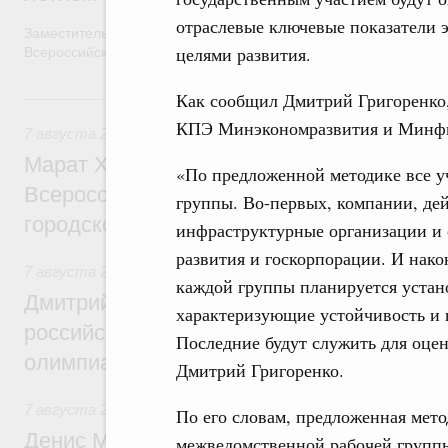
отраслевые ключевые показатели 
Заместитель Председателя Правительства Татьяна Голикова п
целями развития.
Всероссийского общественного движения «Волонтёры-медики»
Как сообщил Дмитрий Григоренко
7 августа, пятница
КПЭ Минэкономразвития и Минфин
7 августа 2026
,
Экономика городов. Городская среда
Марат Хуснуллин провёл заседание ком
«По предложенной методике все у
Всероссийского конкурса лучших проект
группы. Во-первых, компании, де
городской среды
инфраструктурные организации и 
развития и госкорпорации. И нак
7 августа 2026
,
Отрасль информационных технологий
каждой группы планируется устано
Дмитрий Чернышенко и Сергей Кравцов 
характеризующие устойчивость и 
российскую сборную с победой на Межд
Последние будут служить для оце
олимпиаде по искусственному интеллект
Дмитрий Григоренко.
7 августа 2026
,
Общие вопросы промышленной политики
По его словам, предложенная мет
Денис Мантуров посетил Ярославскую о
межведомственной рабочей группы