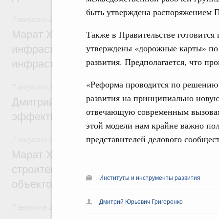
быть утверждена распоряжением П
7 августа 2026
,
Бюджеты субъектов Федерации. Межбюд
Также в Правительстве готовится 
Марат Хуснуллин: 15 объектов спортивн
утверждены «дорожные карты» по
инфраструктуры построили и обновили б
развития. Предполагается, что про
инфраструктурным кредитам
«Реформа проводится по решению 
7 августа 2026
,
Развитие сельских территорий
развития на принципиально новую
Дмитрий Патрушев: Синхронизация госп
отвечающую современным вызовам,
эффективность поддержки сельских тер
этой модели нам крайне важно по
представителей делового сообщест
7 августа 2026
,
Экономика городов. Городская среда
Марат Хуснуллин: «Единый заказчик» з
строительство и реконструкцию более 3
Институты и инструменты развития
объектов
Дмитрий Юрьевич Григоренко
7 августа 2026
,
Чрезвычайные ситуации и ликвидация их 