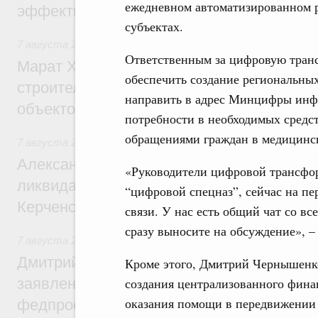
ежедневном автоматизированном р
эффективность поддержки сельских тер
субъектах.
7 августа 2026
,
Экономика городов. Городская среда
Ответственным за цифровую транс
Марат Хуснуллин: «Единый заказчик» з
обеспечить создание региональных
строительство и реконструкцию более 3
направить в адрес Минцифры инф
объектов
потребности в необходимых средст
обращениями граждан в медицинс
7 августа 2026
,
Чрезвычайные ситуации и ликвидация их 
Александр Козлов провёл заседание пра
«Руководители цифровой трансфор
ликвидации последствий чрезвычайной с
“цифровой спецназ”, сейчас на п
Керченском проливе
связи. У нас есть общий чат со в
сразу выносите на обсуждение», –
7 августа 2026
,
Среднее профессиональное образование
Дмитрий Чернышенко: Установлен рекорд
Кроме этого, Дмитрий Чернышенк
заявлений от абитуриентов колледжей и
создания централизованного фина
оказания помощи в передвижении 
федпроекта «Профессионалитет»