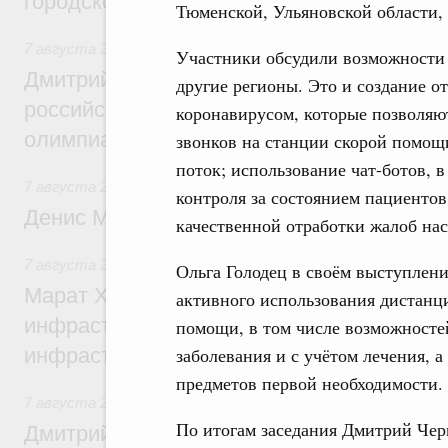
городской среды
Тюменской, Ульяновской области, 
7 августа 2026
,
Отрасль информационных технологий
Участники обсудили возможности
Дмитрий Чернышенко и Сергей Кравцов 
другие регионы. Это и создание о
российскую сборную с победой на Межд
коронавирусом, которые позволяют
олимпиаде по искусственному интеллект
звонков на станции скорой помощ
поток; использование чат-ботов, 
7 августа 2026
,
Общие вопросы промышленной политики
контроля за состоянием пациентов
Денис Мантуров посетил Ярославскую о
качественной отработки жалоб нас
7 августа 2026
,
Бюджеты субъектов Федерации. Межбюд
Ольга Голодец в своём выступлени
Марат Хуснуллин: 15 объектов спортивн
активного использования дистан
инфраструктуры построили и обновили б
помощи, в том числе возможност
инфраструктурным кредитам
заболевания и с учётом лечения, 
предметов первой необходимости.
7 августа 2026
,
Развитие сельских территорий
По итогам заседания Дмитрий Че
Дмитрий Патрушев: Синхронизация госп