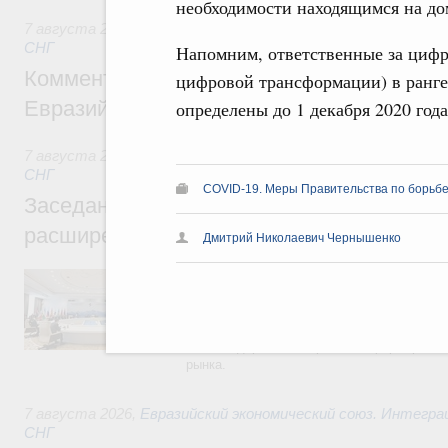
необходимости находящимся на д
7 августа 2026
,
Евразийский экономический союз. Интегр
СНГ
Напомним, ответственные за цифр
Комментарий Алексея Оверчука по итога
цифровой трансформации) в ранге
Евразийского межправительственного со
определены до 1 декабря 2020 год
7 августа 2026
,
Евразийский экономический союз. Интегр
СНГ
COVID-19. Меры Правительства по борьбе
Заседание Евразийского межправительст
расширенном составе
Дмитрий Николаевич Чернышенко
В повестке заседания актуальные задачи 
числе совершенствование кооперации в о
регулирования и администрирования, разв
обеспечение продовольственной безопасн
железнодорожных перевозок, формирован
рынка.
7 августа 2026
,
Евразийский экономический союз. Интегр
СНГ