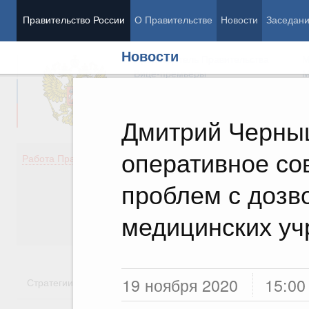
Правительство России
О Правительстве
Новости
Заседан
Новости
Председатель Правительства
М
Вице-премьеры
М
Дмитрий Черны
оперативное с
Демография
Занято
Работа Правительства
Здоровье
Технол
Образование
Эконом
проблем с дозв
Культура
Финан
Общество
Социал
медицинских у
Государство
19 ноября 2020
15:00
Стратегии
Государственные программы
Национальн