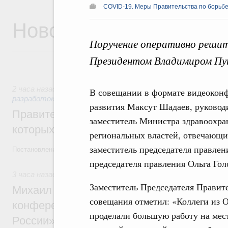
COVID-19. Меры Правительства по борьбе
Новости
Поручение оперативно решит
Президентом Владимиром Пу
2 часа назад
,
Государственная политика в сфере научных 
В совещании в формате видеокон
разработок
развития Максут Шадаев, руково
Правительство расширило перечень пре
заместитель Министра здравоохра
которых освобождаются от НДФЛ
региональных властей, отвечающи
заместитель председателя правлен
Постановление от 5 августа 2026 года №978
председателя правления Ольга Гол
3 часа назад
,
Отрасль информационных технологий
Заместитель Председателя Правит
Михаил Мишустин дал поручения по итог
совещания отметил: «Коллеги из 
конференции «Цифровая индустрия пр
проделали большую работу на мес
России»