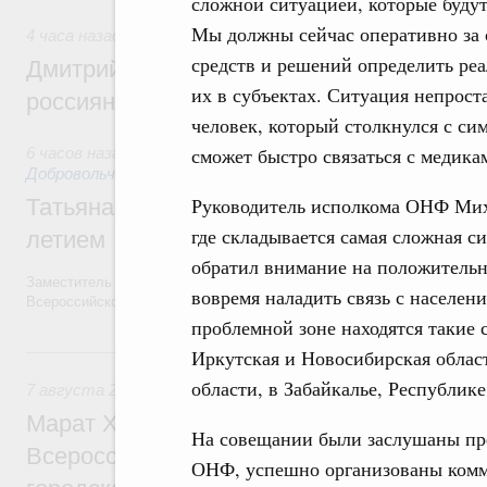
сложной ситуацией, которые будут
Мы должны сейчас оперативно за 
4 часа назад
,
Спорт высших достижений и массовый спор
средств и решений определить ре
Дмитрий Чернышенко и Михаил Дегтярёв
их в субъектах. Ситуация непрост
россиян с Днём физкультурника
человек, который столкнулся с си
сможет быстро связаться с медик
6 часов назад
,
Социальные инновации. Некоммерческие орга
Добровольчество и волонтёрство. Благотворительност
Руководитель исполкома ОНФ Миха
Татьяна Голикова поздравила волонтёров
где складывается самая сложная си
летием
обратил внимание на положительн
Заместитель Председателя Правительства Татьяна Голикова поздра
вовремя наладить связь с населени
Всероссийского общественного движения «Волонтёры-медики» с 10
проблемной зоне находятся такие 
Вчера
Иркутская и Новосибирская облас
области, в Забайкалье, Республик
7 августа 2026
,
Экономика городов. Городская среда
Марат Хуснуллин провёл заседание ком
На совещании были заслушаны пре
Всероссийского конкурса лучших проект
ОНФ, успешно организованы комм