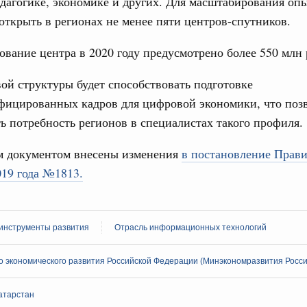
дагогике, экономике и других. Для масштабирования оп
труктура для жизни»
открыть в регионах не менее пяти центров-спутников.
даний на юге России вырос почти на треть
31
вание центра в 2020 году предусмотрено более 550 млн 
ровая система. Недвижимость. Оценочная деятельность
С помощь
равкомиссии в управление «ДОМ.РФ»
ой структуры будет способствовать подготовке
осуществ
регионах
Для поиск
фицированных кадров для цифровой экономики, что поз
сервисо
ь потребность регионов в специалистах такого профиля.
туризм в России вырос на 4,3%, въездной –
Выбра
 документом внесены изменения
в постановление Прави
пери
019 года №1813.
оплива
Архи
ие по ситуации на топливном рынке
ья
 инструменты развития
Отрасль информационных технологий
ы комплексного развития территорий в
Подпи
ализованы в городах ДНР
 экономического развития Российской Федерации (Минэкономразвития Росси
Ежеднев
руда и поддержки занятости
о итогам стратегической сессии,
атарстан
Email