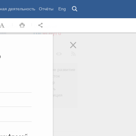
ная деятельность
Отчёты
Eng
 комиссии
Обращения
нам
о
Региональное развитие
да
Дальний Восток
вязь
Россия и мир
Безопасность
сть
Право и юстиция
яйство