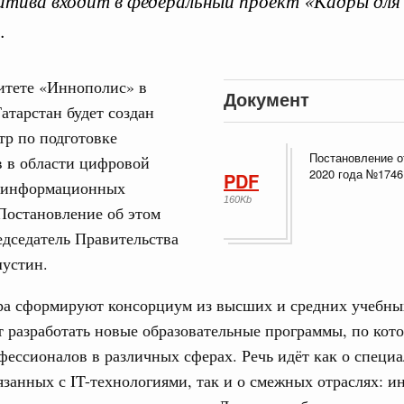
тива входит в федеральный проект «Кадры для
.
итете «Иннополис» в
Документ
атарстан будет создан
Кален
р по подготовке
 августа, среда
Постановление о
в в области цифровой
2020 года №1746
PDF
 информационных
тво
ПН
160Kb
 объектов ЖКХ обновлено в России при участии
Постановление об этом
дседатель Правительства
устин.
орий. ОЭЗ. ТОР. Моногорода
3
е по реализации проектов института
ра сформируют консорциум из высших и средних учебны
льном округе
10
 разработать новые образовательные программы, по кот
фессионалов в различных сферах. Речь идёт как о специа
17
 фестиваль молодёжи сформировал целое
занных с IT-технологиями, так и о смежных отраслях: и
 на себя ответственность за будущее
24