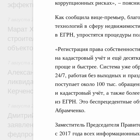
коррупционных рисках», – поясни
эффективность поддержки сельских тер
Как сообщила вице-премьер, бла
7 августа 2026
,
Экономика городов. Городская среда
технологий в сферу недвижимости
Марат Хуснуллин: «Единый заказчик» з
в ЕГРН, упростятся процедуры по
строительство и реконструкцию более 3
объектов
«Регистрация права собственности
на кадастровый учёт и ещё десятк
7 августа 2026
,
Чрезвычайные ситуации и ликвидация их 
проще и быстрее. Система уже обр
Александр Козлов провёл заседание пра
24/7, работая без выходных и пр
ликвидации последствий чрезвычайной с
поступает около 100 тыс. обраще
Керченском проливе
и кадастровый учёт, а также боле
из ЕГРН. Это беспрецедентные об
7 августа 2026
,
Среднее профессиональное образование
Абрамченко.
Дмитрий Чернышенко: Установлен рекорд
Заместитель Председателя Правите
заявлений от абитуриентов колледжей и
с 2017 года всех информационных
федпроекта «Профессионалитет»