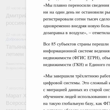
«Мы плавно переносили сведения 
10 часов назад
,
Спорт высших достижений и массовый сп
ни на один день не остановили р
Дмитрий Чернышенко и Михаил Дегтярёв
регистрировали сотни тысяч сдел
россиян с Днём физкультурника
одновременно внедряя новую бол
дозаправка в воздухе», – отметила
12 часов назад
,
Социальные инновации. Некоммерческие орг
Добровольчество и волонтёрство. Благотворительност
Все 85 субъектов страны перешли
Татьяна Голикова поздравила волонтёров
информационной системе ведения 
летием
недвижимости (ФГИС ЕГРН), объе
недвижимости (ГКН) и Единого го
Заместитель Председателя Правительства Татьяна Голикова поздра
Всероссийского общественного движения «Волонтёры-медики» с 10
«Мы завершили трёхлетнюю работ
Вчера
цифровой системы. Это сложный 
7 августа 2026
,
Экономика городов. Городская среда
с миграцией данных из старой си
Марат Хуснуллин провёл заседание ком
обучением людей использованию н
Всероссийского конкурса лучших проект
на такую глобальную базу, как ФГ