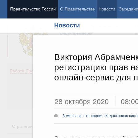
Правительство России
О Правительстве
Новости
Заседан
Новости
Председатель Правительства
М
Вице-премьеры
М
Виктория Абрамченк
регистрацию прав н
Демография
Занято
Работа Правительства
онлайн-сервис для 
Здоровье
Технол
Образование
Эконом
Культура
Финан
Общество
Социал
28 октября 2020
08:0
Государство
Земельные отношения. Кадастровая сист
Стратегии
Государственные программы
Национальн