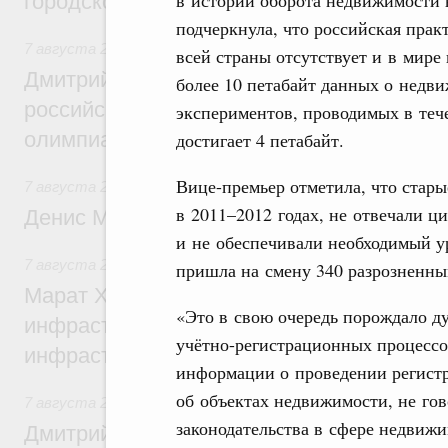
в истории оборота недвижимости в
городской среды
подчеркнула, что российская пра
7 августа 2026
,
Отрасль информационных технологий
всей страны отсутствует и в мире
Дмитрий Чернышенко и Сергей Кравцов 
более 10 петабайт данных о недви
российскую сборную с победой на Межд
экспериментов, проводимых в теч
олимпиаде по искусственному интеллект
достигает 4 петабайт.
Вице-премьер отметила, что стар
7 августа 2026
,
Общие вопросы промышленной политики
в 2011–2012 годах, не отвечали 
Денис Мантуров посетил Ярославскую о
и не обеспечивали необходимый у
7 августа 2026
,
Бюджеты субъектов Федерации. Межбюд
пришла на смену 340 разрозненн
Марат Хуснуллин: 15 объектов спортивн
«Это в свою очередь порождало ду
инфраструктуры построили и обновили б
учётно-регистрационных процессов
инфраструктурным кредитам
информации о проведении регист
об объектах недвижимости, не гов
7 августа 2026
,
Развитие сельских территорий
законодательства в сфере недвиж
Дмитрий Патрушев: Синхронизация госп