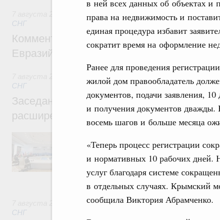
в ней всех данных об объектах и 
7 августа 2026
,
Евразийский экономический союз. Интегр
права на недвижимость и поставит
СНГ
единая процедура избавит заявите
Комментарий Алексея Оверчука по итога
сократит время на оформление не
Евразийского межправительственного со
Ранее для проведения регистрации
7 августа 2026
,
Евразийский экономический союз. Интегр
жилой дом правообладатель долже
СНГ
документов, подачи заявления, 10
Заседание Евразийского межправительст
и получения документов дважды. 
расширенном составе
восемь шагов и больше месяца ожи
В повестке заседания актуальные задачи 
«Теперь процесс регистрации сокр
числе совершенствование кооперации в о
регулирования и администрирования, разв
и нормативных 10 рабочих дней. 
обеспечение продовольственной безопасн
услуг благодаря системе сокращен
железнодорожных перевозок, формирован
рынка.
в отдельных случаях. Крымский мо
сообщила Виктория Абрамченко.
7 августа 2026
,
Евразийский экономический союз. Интегр
СНГ