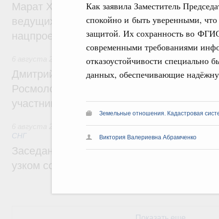
Как заявила Заместитель Председа
Марат Хуснуллин: Порядка 200 дорожных
спокойно и быть уверенными, что
ведущих к спортивным объектам, обновят
защитой. Их сохранность во ФГИС
нацпроекту «Инфраструктура для жизни
современными требованиями инфо
6 августа 2026
,
Молодёжная политика
отказоустойчивости специально б
Дмитрий Чернышенко, Сергей Кравцов и
данных, обеспечивающие надёжну
Росмолодёжи Григорий Гуров поприветс
участников проекта «Кольцо открытий»
Земельные отношения. Кадастровая сист
6 августа 2026
,
Евразийский экономический союз. Интегр
СНГ
Виктория Валериевна Абрамченко
Заседание Евразийского межправительст
узком составе
Показать еще