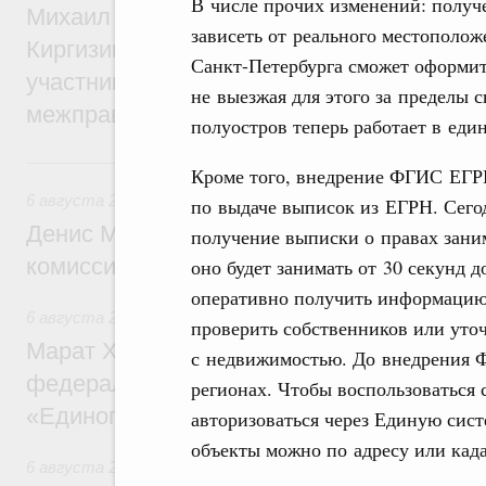
В числе прочих изменений: получе
Михаил Мишустин принял участие во вст
зависеть от реального местополо
Киргизии Садыра Жапарова с главами де
Санкт-Петербурга сможет оформит
участников заседания Евразийского
не выезжая для этого за пределы 
межправительственного совета
полуостров теперь работает в ед
6 августа, четверг
Кроме того, внедрение ФГИС ЕГРН
6 августа 2026
,
Общие вопросы промышленной политики
по выдаче выписок из ЕГРН. Сегод
Денис Мантуров провёл заседание Прав
получение выписки о правах заним
комиссии по промышленности
оно будет занимать от 30 секунд 
оперативно получить информацию
6 августа 2026
,
Регулирование в сфере строительства
проверить собственников или уто
Марат Хуснуллин: Более 130 социальных
с недвижимостью. До внедрения 
федерального значения построено под к
регионах. Чтобы воспользоваться 
«Единого заказчика»
авторизоваться через Единую сис
объекты можно по адресу или кад
6 августа 2026
,
Национальный проект «Инфраструктура д