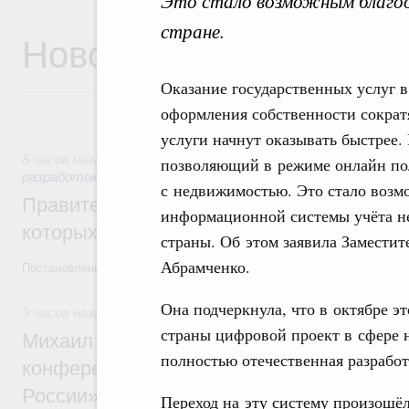
Это стало возможным благо
стране.
Новости
Оказание государственных услуг в
оформления собственности сократя
услуги начнут оказывать быстрее. 
8 часов назад
,
Государственная политика в сфере научных
позволяющий в режиме онлайн пол
разработок
с недвижимостью. Это стало возм
Правительство расширило перечень пре
информационной системы учёта н
которых освобождаются от НДФЛ
страны. Об этом заявила Заместит
Абрамченко.
Постановление от 5 августа 2026 года №978
Она подчеркнула, что в октябре э
9 часов назад
,
Отрасль информационных технологий
страны цифровой проект в сфере 
Михаил Мишустин дал поручения по итог
полностью отечественная разработ
конференции «Цифровая индустрия пр
России»
Переход на эту систему произошёл