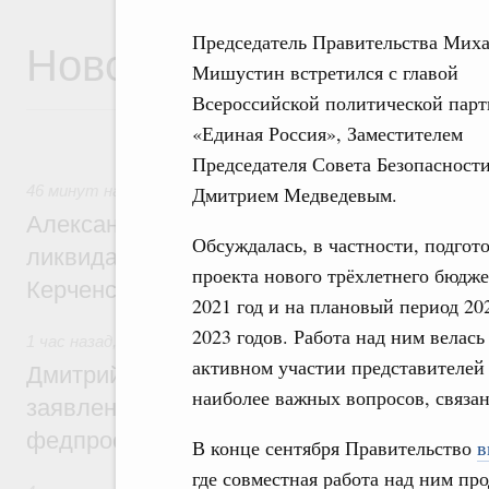
Председатель Правительства Мих
Новости
Мишустин встретился с главой
Всероссийской политической пар
«Единая Россия», Заместителем
Председателя Совета Безопасност
Дмитрием Медведевым.
46 минут назад
,
Чрезвычайные ситуации и ликвидация их 
Александр Козлов провёл заседание пра
Обсуждалась, в частности, подгот
ликвидации последствий чрезвычайной с
проекта нового трёхлетнего бюдже
Керченском проливе
2021 год и на плановый период 20
2023 годов. Работа над ним велась
1 час назад
,
Среднее профессиональное образование
активном участии представителей
Дмитрий Чернышенко: Установлен рекорд
наиболее важных вопросов, связа
заявлений от абитуриентов колледжей и
федпроекта «Профессионалитет»
В конце сентября Правительство
в
где совместная работа над ним пр