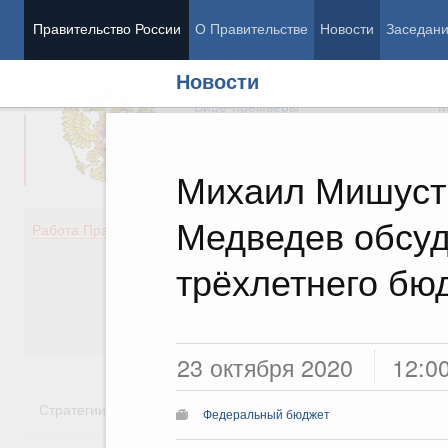
Правительство России
О Правительстве
Новости
Заседан
Новости
Председатель Правительства
М
Вице-премьеры
М
Михаил Мишуст
Медведев обсуд
Демография
Занято
Работа Правительства
Здоровье
Технол
Образование
Эконом
трёхлетнего бю
Культура
Финан
Общество
Социал
Государство
23 октября 2020
12:0
Стратегии
Государственные программы
Национальн
Федеральный бюджет