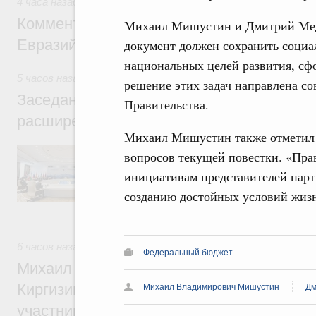
4 часа назад
,
Евразийский экономический союз. Интеграци
Комментарий Алексея Оверчука по итога
Михаил Мишустин и Дмитрий Медв
Евразийского межправительственного со
документ должен сохранить социа
национальных целей развития, с
5 часов назад
,
Евразийский экономический союз. Интеграц
решение этих задач направлена со
Заседание Евразийского межправительст
Правительства.
расширенном составе
Михаил Мишустин также отметил 
В повестке заседания актуальные задачи 
вопросов текущей повестки. «Пра
числе совершенствование кооперации в о
инициативам представителей парт
регулирования и администрирования, разв
обеспечение продовольственной безопасн
созданию достойных условий жизн
железнодорожных перевозок, формирован
рынка.
6 часов назад
,
Евразийский экономический союз. Интеграц
Федеральный бюджет
Михаил Мишустин принял участие во вст
Киргизии Садыра Жапарова с главами де
Михаил Владимирович Мишустин
Дм
участников заседания Евразийского