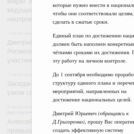
Марат Хуснуллин: Порядка 200 дорожных
которые нужно внести в национал
ведущих к спортивным объектам, обновят
чтобы они соответствовали целям,
нацпроекту «Инфраструктура для жизни
сделать в сжатые сроки.
5 часов назад
,
Молодёжная политика
Единый план по достижению нацио
Дмитрий Чернышенко, Сергей Кравцов и
должен быть наполнен конкретным
Росмолодёжи Григорий Гуров поприветс
чёткими сроками их достижения. П
участников проекта «Кольцо открытий»
эту работу на личном контроле.
До 1 сентября необходимо прорабо
7 часов назад
,
Евразийский экономический союз. Интеграц
структуру единого плана и перече
Заседание Евразийского межправительст
мероприятий, направленных на
узком составе
достижение национальных целей.
8 часов назад
,
Экономические отношения с зарубежными ст
Дмитрий Юрьевич
(обращаясь к
двусторонней основе
Алексей Оверчук провёл рабочую встреч
Д.Григоренко)
, прошу Вас операти
создать эффективную систему
промышленности, недропользования и т