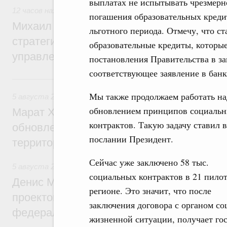
выплатах не испытывать чрезмерн
12 часов назад
,
Технологическое развитие. Инновации
погашения образовательных кредит
Михаил Мишустин дал поручения по ито
льготного периода. Отмечу, что с
стратегической сессии о совершенствов
образовательные кредиты, которы
управления научно-технологическим раз
постановления Правительства в за
соответствующее заявление в банк
Вчера
Мы также продолжаем работать на
5 августа 2026
,
Жилищно-коммунальное хозяйство
обновлением принципов социаль
Марат Хуснуллин: Более 4,3 тыс. объек
контрактов. Такую задачу ставил 
обновлено в России при участии Фонда 
послании Президент.
территорий
Сейчас уже заключено 58 тыс.
5 августа 2026
,
Инструменты развития территорий. ОЭЗ.
социальных контрактов в 21 пило
Денис Мантуров провёл совещание по р
регионе. Это значит, что после
проектов института кураторства в Ураль
заключения договора с органом со
федеральном округе
жизненной ситуации, получает го