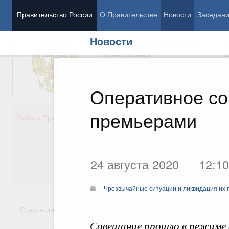
Правительство России
О Правительстве
Новости
Заседан
Новости
Председатель Правительства
М
Вице-премьеры
М
Оперативное со
премьерами
Демография
Занято
Работа Правительства
Здоровье
Технол
Образование
Эконом
Культура
Финан
Общество
Социал
24 августа 2020
12:10
Государство
Чрезвычайные ситуации и ликвидация их 
Стратегии
Государственные программы
Национальн
Совещание прошло в режиме 