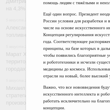
Дмитрий Чернышенко: Внутренний туриз
помощь людям с тяжёлыми и неиз
на 4,3%, въездной – на 20,1%
Ещё один вопрос. Президент неодн
России условия для разработки и 
5 августа 2026
,
Оборот бензина и дизельного топлива
Александр Новак провёл совещание по с
числе на основе искусственного и
Концепция регулирования искусст
топливном рынке
года. Соответствующее распоряже
5 августа 2026
,
Жилищная политика, рынок жилья
принципы, на базе которых в даль
Марат Хуснуллин: Первые проекты компл
чтобы появились благоприятные ус
территорий в Донбассе и Новороссии бу
и робототехники и исчезли сущес
городах ДНР
медицины до космоса. Использов
отрасли на новый, более высокий 
5 августа 2026
,
Вопросы производительности труда и по
Важно, что все нововведения буду
Михаил Мишустин дал поручения по ито
искусственного интеллекта и роб
стратегической сессии, посвящённой п
работать исключительно на благоп
производительности труда
концепции.