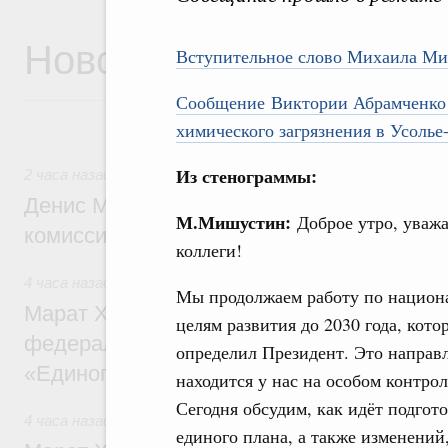
Новости
Вступительное слово Михаила М
Сообщение Виктории Абрамченко 
химического загрязнения в Усоль
Из стенограммы:
2 часа назад
,
Общие вопросы промышленной политики
Денис Мантуров провёл заседание Прав
М.Мишустин:
Доброе утро, уваж
комиссии по промышленности
коллеги!
4 часа назад
,
Регулирование в сфере строительства
Мы продолжаем работу по нацио
Марат Хуснуллин: Более 130 социальных
целям развития до 2030 года, кото
федерального значения построено под к
определил Президент. Это направ
«Единого заказчика»
находится у нас на особом контрол
Сегодня обсудим, как идёт подгот
4 часа назад
,
Национальный проект «Инфраструктура для
единого плана, а также изменений