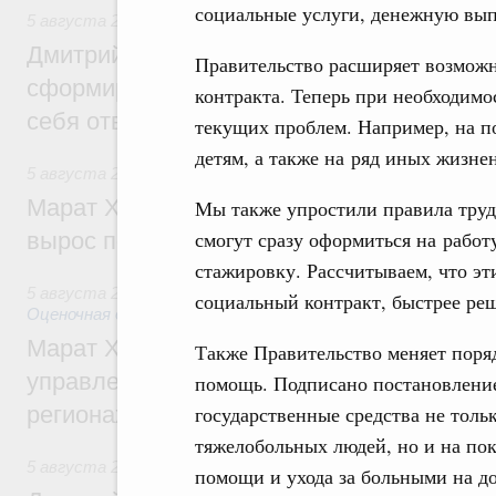
социальные услуги, денежную вып
5 августа 2026
,
Молодёжная политика
Дмитрий Чернышенко: Всемирный фести
Правительство расширяет возможн
сформировал целое сообщество людей, 
контракта. Теперь при необходимо
себя ответственность за будущее
текущих проблем. Например, на п
детям, а также на ряд иных жизне
5 августа 2026
,
Национальный проект «Инфраструктура д
Марат Хуснуллин: Ввод нежилых зданий 
Мы также упростили правила трудо
смогут сразу оформиться на работ
вырос почти на треть
стажировку. Рассчитываем, что э
5 августа 2026
,
Земельные отношения. Кадастровая сист
социальный контракт, быстрее ре
Оценочная деятельность
Марат Хуснуллин: По решению правкоми
Также Правительство меняет поря
управление «ДОМ.РФ» перейдёт более 16
помощь. Подписано постановление
регионах
государственные средства не толь
тяжелобольных людей, но и на по
5 августа 2026
,
Внутренний и въездной туризм
помощи и ухода за больными на до