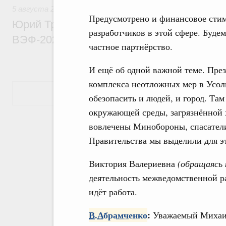
5 августа 2026
,
Общие вопросы развития ДФО
Предусмотрено и финансовое стим
Юрий Трутнев: Опубликована программа
разработчиков в этой сфере. Будем
ВЭФ-2026
частное партнёрство.
И ещё об одной важной теме. Пре
комплекса неотложных мер в Усол
Показать еще
обезопасить и людей, и город. Та
окружающей среды, загрязнённой 
вовлечены Минобороны, спасатели
Правительства мы выделили для эт
Виктория Валериевна
(обращаясь 
деятельность межведомственной ра
идёт работа.
В.Абрамченко
:
Уважаемый Михаил