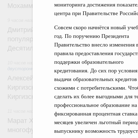
мониторинга достижения показате
Мохаммадом Атабаком
центра при Правительстве Россий
9 часов назад
,
Внутренний и въездной туризм
Совсем скоро начнётся новый уче
Дмитрий Чернышенко: Порядка 110 марш
год. По поручению Президента
популярного туризма в 35 регионах созд
Правительство внесло изменения 
Десятилетия науки и технологий
правила предоставления государс
поддержки образовательного
10 часов назад
,
Экономические и гуманитарные отношения
двусторонней основе
кредитования. До сих пор условия
Алексей Оверчук принял участие в работе
выдачи образовательных кредитов
Киргизского экономического форума и XII
схожими с потребительскими. Чт
сделать их более выгодными для т
Киргизской межрегиональной конференц
профессиональное образование на 
11 часов назад
,
Дорожное хозяйство
фиксированная процентная ставка 
Марат Хуснуллин: На двух скоростных т
месяцев увеличен льготный период
многофункциональные зоны дорожного с
выпускнику возможность трудоуст