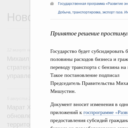
Государственная программа «Развитие эн
Новости
Добыча, транспортировка, экспорт газа. 
Принятое решение простимул
12 минут назад
,
Технологическое развитие. Инновации
Государство будет субсидировать 
Михаил Мишустин дал поручения по ито
половины расходов бизнеса и граж
переводу транспорта с бензина на 
стратегической сессии о совершенствов
Такое постановление подписал
управления научно-технологическим раз
Председатель Правительства Мих
Вчера
Мишустин.
5 августа 2026
,
Жилищно-коммунальное хозяйство
Документ вносит изменения в одн
Марат Хуснуллин: Более 4,3 тыс. объек
приложений к
госпрограмме «Разв
обновлено в России при участии Фонда 
предоставления субсидий граждана
территорий