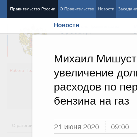
Правительство России
О Правительстве
Новости
Заседан
Новости
Председатель Правительства
М
Вице-премьеры
М
Михаил Мишуст
увеличение дол
Демография
Занято
Работа Правительства
Здоровье
Технол
Образование
Эконом
расходов по пе
Культура
Финан
Общество
Социал
бензина на газ
Государство
21 июня 2020
09:00
Стратегии
Государственные программы
Национальн