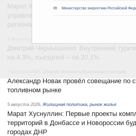
Марат Хуснуллин: По решению правкоми
Министерство энергетики Российской Фед
управление «ДОМ.РФ» перейдёт более 16
регионах
5 августа 2026
,
Внутренний и въездной туризм
Дмитрий Чернышенко: Внутренний туриз
на 4,3%, въездной – на 20,1%
5 августа 2026
,
Оборот бензина и дизельного топлива
Александр Новак провёл совещание по с
топливном рынке
5 августа 2026
,
Жилищная политика, рынок жилья
Марат Хуснуллин: Первые проекты компл
территорий в Донбассе и Новороссии бу
городах ДНР