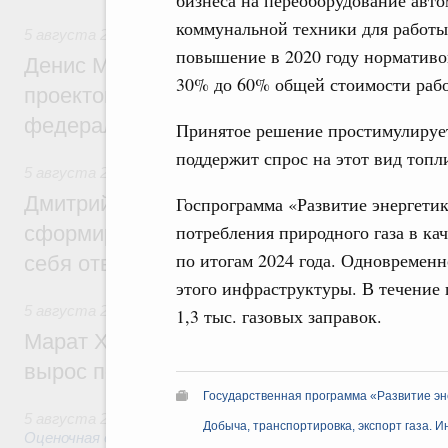
бизнеса на переоборудование авт
коммунальной техники для работы 
5 августа 2026
,
Инструменты развития территорий. ОЭЗ.
повышение в 2020 году нормативо
Денис Мантуров провёл совещание по р
30% до 60% общей стоимости рабо
проектов института кураторства в Ураль
федеральном округе
Принятое решение простимулирует 
поддержит спрос на этот вид топл
5 августа 2026
,
Молодёжная политика
Дмитрий Чернышенко: Всемирный фести
Госпрограмма «Развитие энергети
потребления природного газа в ка
сформировал целое сообщество людей, 
по итогам 2024 года. Одновременн
себя ответственность за будущее
этого инфраструктуры. В течение 
5 августа 2026
,
Национальный проект «Инфраструктура д
1,3 тыс. газовых заправок.
Марат Хуснуллин: Ввод нежилых зданий 
вырос почти на треть
Государственная программа «Развитие эн
5 августа 2026
,
Земельные отношения. Кадастровая сист
Добыча, транспортировка, экспорт газа. 
Оценочная деятельность