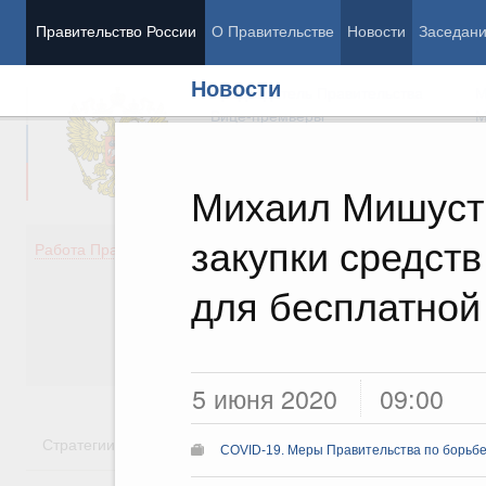
Правительство России
О Правительстве
Новости
Заседан
Новости
Председатель Правительства
М
Вице-премьеры
М
Михаил Мишуст
закупки средст
Демография
Занято
Работа Правительства
Здоровье
Технол
Образование
Эконом
для бесплатной
Культура
Финан
Общество
Социал
Государство
5 июня 2020
09:00
Стратегии
Государственные программы
Национальн
COVID-19. Меры Правительства по борьбе