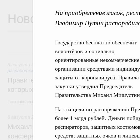
На приобретение масок, рес
Новости
Владимир Путин распорядился
Государство бесплатно обеспечит
волонтёров и социально
8 августа, суббота
ориентированные некоммерческие
8 августа 2026
,
Государственная политика в сфере научны
организации средствами индивид
разработок
защиты от коронавируса. Правила
Правительство расширило перечень пре
закупки утвердил Председатель
которых освобождаются от НДФЛ
Правительства Михаил Мишустин
Постановление от 5 августа 2026 года №978
На эти цели по распоряжению Пр
более 1 млрд рублей. Деньги пойд
8 августа 2026
,
Отрасль информационных технологий
Михаил Мишустин дал поручения по итог
респираторов, защитных костюмо
средств, защитных очков и лицевы
конференции «Цифровая индустрия пр