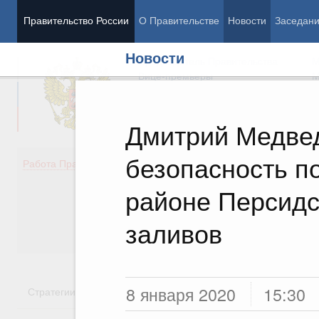
Правительство России
О Правительстве
Новости
Заседан
Новости
Председатель Правительства
М
Вице-премьеры
М
Дмитрий Медвед
безопасность по
Демография
Занято
Работа Правительства
Здоровье
Технол
Образование
Эконом
районе Персидс
Культура
Финан
Общество
Социал
заливов
Государство
8 января 2020
15:30
Стратегии
Государственные программы
Национальн