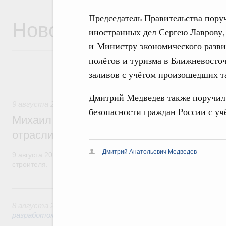
Председатель Правительства пор
Новости
иностранных дел Сергею Лаврову
и Министру экономического разв
полётов и туризма в Ближневосто
заливов с учётом произошедших т
9 августа, воскресенье
Дмитрий Медведев также поручил
9 августа 2026
,
Регулирование в сфере строительства
безопасности граждан России с уч
Михаил Мишустин поздравил работников
отрасли с профессиональным празднико
Дмитрий Анатольевич Медведев
9 августа 2026 года отмечается профессиональный праздник –
строителя.
8 августа, суббота
8 августа 2026
,
Государственная политика в сфере научны
разработок