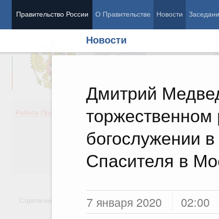
Правительство России
О Правительстве
Новости
Заседан
Новости
Председатель Правительства
М
Вице-премьеры
М
Дмитрий Медвед
торжественном
Демография
Занято
Работа Правительства
Здоровье
Технол
Образование
Эконом
богослужении в
Культура
Финан
Общество
Социал
Спасителя в Мо
Государство
7 января 2020
02:00
Стратегии
Государственные программы
Национальн