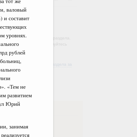
за тот же
ти, валовый
) и составит
уществующих
ю этого календаря поиск
ом уровнях.
ляется в рамках текущего раздела.
иального
а по всему сайту воспользуйтесь
м
"Поиск"
лрд рублей
 больниц,
ть материалы текущего раздела за
нального
од
близи
в
». «Тем не
ким развитием
нул Юрий
ска
ная
Еженедельная
ии, занимая
 реализуется