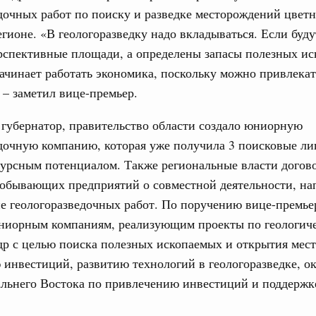
ервисов «жизненные ситуации» дополнены
дочных работ по поиску и разведке месторождений цвет
егионе. «В геологоразведку надо вкладываться. Если буд
ассовый спорт
рспективные площади, а определены запасы полезных ис
деля спорта впервые пройдут в рамках
ачинает работать экономика, поскольку можно привлекат
ржава»
 – заметил вице-премьер.
губернатор, правительство области создало юниорную
индустрии гостеприимства в Российской
дочную компанию, которая уже получила 3 поисковые ли
сурсным потенциалом. Также региональные власти догов
 совещания Михаил Мишустин ознакомился с
проектов развития внутреннего туризма.
добывающих предприятий о совместной деятельности, на
е геологоразведочных работ. По поручению вице-премье
ниорным компаниям, реализующим проекты по геологич
р с целью поиска полезных ископаемых и открытия мес
густа, понедельник
инвестиций, развитию технологий в геологоразведке, о
ли. Защита прав потребителей
льнего Востока по привлечению инвестиций и поддержке
таб по развитию цифровых платформ
66-р