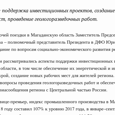
: поддержка инвестиционных проектов, создание
ст, проведение геологоразведочных работ.
очей поездки в Магаданскую область Заместитель Предс
Кален
ва – полномочный представитель Президента в ДФО Юр
 августа, среда
ание по вопросам социально-экономического развития р
тво
ПН
 объектов ЖКХ обновлено в России при участии
и рассматривались аспекты поддержки инвестиционных 
области, в том числе обеспечение их энергетической и 
рой, создание новых рабочих мест для жителей региона
орий. ОЭЗ. ТОР. Моногорода
3
е по реализации проектов института
вопросы проведения геологоразведочных работ и обеспе
льном округе
виасообщения региона с Центральной частью России.
10
 вице-премьер, индекс промышленного производства в М
17
 фестиваль молодёжи сформировал целое
18 году составил 107% к уровню 2017 года, в январе–сент
 на себя ответственность за будущее
24