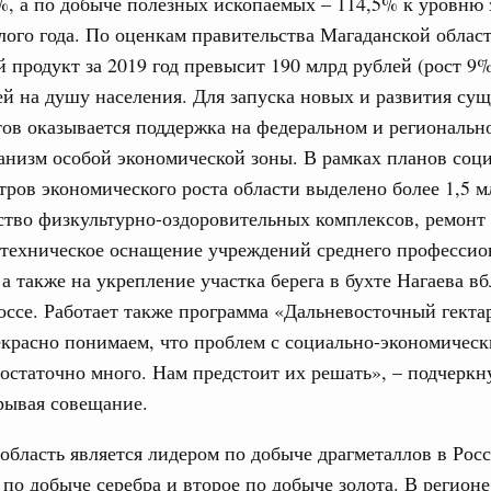
 %, а по добыче полезных ископаемых – 114,5% к уровню 
труктура для жизни»
ого года. По оценкам правительства Магаданской облас
даний на юге России вырос почти на треть
31
 продукт за 2019 год превысит 190 млрд рублей (рост 9%
ровая система. Недвижимость. Оценочная деятельность
ей на душу населения. Для запуска новых и развития с
С помощь
равкомиссии в управление «ДОМ.РФ»
ов оказывается поддержка на федеральном и региональн
осуществ
регионах
анизм особой экономической зоны. В рамках планов соц
Для поиск
сервисо
тров экономического роста области выделено более 1,5 м
туризм в России вырос на 4,3%, въездной –
ство физкультурно-оздоровительных комплексов, ремонт
Выбра
-техническое оснащение учреждений среднего профессио
пери
 а также на укрепление участка берега в бухте Нагаева в
оплива
Архи
ие по ситуации на топливном рынке
ссе. Работает также программа «Дальневосточный гектар
красно понимаем, что проблем с социально-экономичес
ья
остаточно много. Нам предстоит их решать», – подчерк
ы комплексного развития территорий в
Подпи
рывая совещание.
ализованы в городах ДНР
Ежеднев
руда и поддержки занятости
область является лидером по добыче драгметаллов в Росс
о итогам стратегической сессии,
Email
 по добыче серебра и второе по добыче золота. В регионе