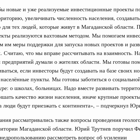
учшению инвестиционного климата, разработка
бы новые и уже реализуемые инвестиционные проекты п
дарта общественного капитала, развитие креативной
рриторию, увеличивать численность населения, создавать
же речь шла о проектах в сферах демографии и
ельно обсуждались вопросы сотрудничества со странами
 для тех людей, которые живут в Магаданской области. 
екты реализуются вахтовым методом. Мы помогаем инвес
августа, вторник
м им меры поддержки для запуска новых проектов и раз
 Считаю, что мы вправе рассчитывать на взаимность. Н
убернатором Мурманской области Андреем
 предприятий думали о жителях области. Мы готовы пом
иваться, если инвесторы будут создавать на базе своих н
 населённые пункты. Мы готовы заботиться о социально
ного комплекса
ре: о школах, больницах. Надо вместе развивать террит
ю встречу с губернатором Ленинградской
чшать качество жизни населения, иначе крупные проекты
 а люди будут приезжать с континента», – подчеркнул Юр
тво
едеральном округе качество коммунальных
ания рассматривались также вопросы проведения геолог
6 тысяч человек
рритории Магаданской области. Юрий Трутнев поручил Ф
ные услуги
 недропользованию рассмотреть вопрос об усилении