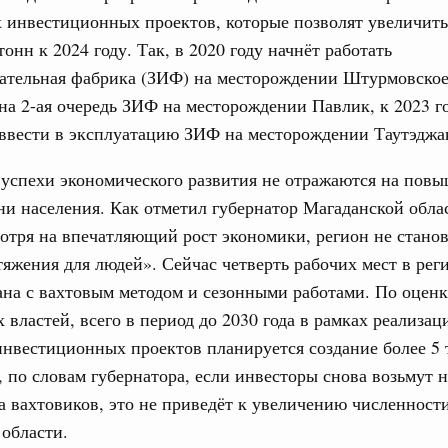
дительности труда
 инвестиционных проектов, которые позволят увеличит
тонн к 2024 году. Так, в 2020 году начнёт работать
ограмма Спортивных игр ВЭФ-2026
ательная фабрика (ЗИФ) на месторождении Штурмовское,
на 2-ая очередь ЗИФ на месторождении Павлик, к 2023 г
ческое благополучие»
ввести в эксплуатацию ЗИФ на месторождении Таутэджа
Email
финансирования Омской области в рамках
оздух»
 успехи экономического развития не отражаются на пов
067-р
ни населения. Как отметил губернатор Магаданской обла
отря на впечатляющий рост экономики, регион не стано
яжения для людей». Сейчас четверть рабочих мест в рег
флот для Северного морского пути будет
зана с вахтовым методом и сезонными работами. По оценк
 властей, всего в период до 2030 года в рамках реализа
ренции
инвестиционных проектов планируется создание более 5 
неральным директором АНО «Агентство
, по словам губернатора, если инвесторы снова возьмут н
одвижению новых проектов» Светланой
а вахтовиков, это не приведёт к увеличению численност
области.
лючевые направления работы АСИ в контексте
иональных целей развития, в том числе реализация