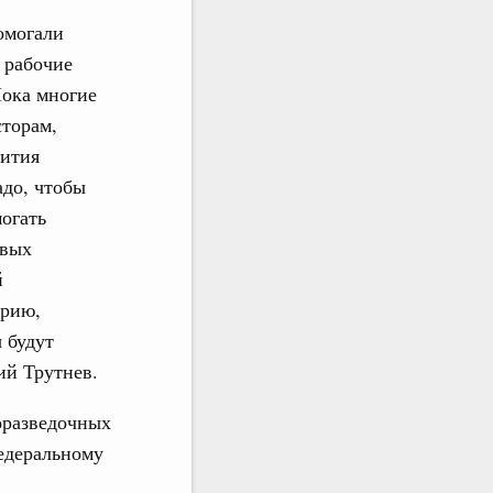
омогали
 рабочие
Пока многие
торам,
вития
адо, чтобы
огать
овых
й
орию,
 будут
ий Трутнев.
оразведочных
едеральному