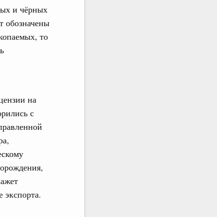
ных и чёрных
ут обозначены
копаемых, то
ь
цензии на
орились с
правленной
ра,
ескому
торождения,
кажет
 экспорта.