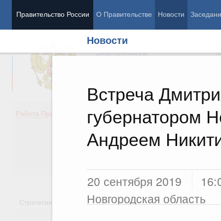
Правительство России
О Правительстве
Новости
Заседан
Новости
Председатель Правительства
М
Вице-премьеры
М
Встреча Дмитри
губернатором Н
Демография
Занято
Работа Правительства
Здоровье
Технол
Образование
Эконом
Андреем Никит
Культура
Финан
Общество
Социал
Государство
20 сентября 2019
16:
Новгородская область
Стратегии
Государственные программы
Национальн