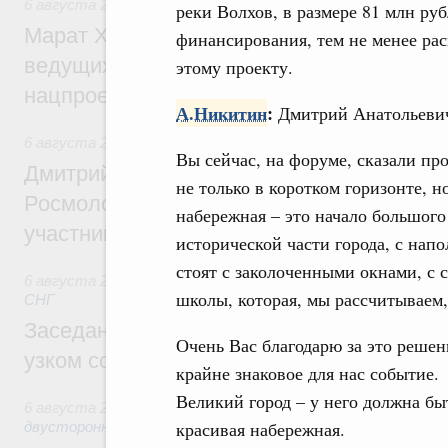
6 августа 2026
,
Национальный проект «Инфраструктура д
реки Волхов, в размере 81 млн руб
Марат Хуснуллин: Порядка 200 дорожных
финансирования, тем не менее ра
ведущих к спортивным объектам, обновят
этому проекту.
нацпроекту «Инфраструктура для жизни
А.Никитин
:
Дмитрий Анатольевич
6 августа 2026
,
Молодёжная политика
Вы сейчас, на форуме, сказали пр
Дмитрий Чернышенко, Сергей Кравцов и
не только в коротком горизонте, 
Росмолодёжи Григорий Гуров поприветс
набережная – это начало большого
участников проекта «Кольцо открытий»
исторической части города, с нап
стоят с заколоченными окнами, с 
6 августа 2026
,
Евразийский экономический союз. Интегр
школы, которая, мы рассчитываем,
СНГ
Заседание Евразийского межправительст
Очень Вас благодарю за это решен
узком составе
крайне знаковое для нас событие.
Великий город – у него должна бы
6 августа 2026
,
Экономические отношения с зарубежными 
красивая набережная.
двусторонней основе