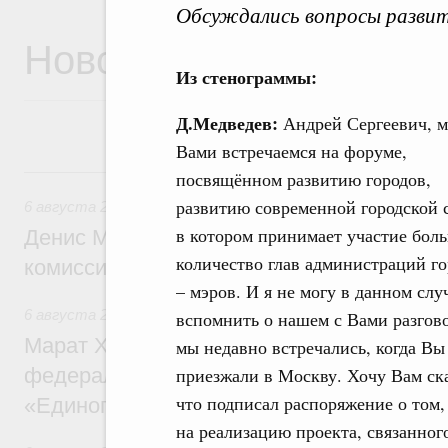
Обсуждались вопросы развити
Новости
Из стенограммы:
Д.Медведев:
Андрей Сергеевич, м
Вами встречаемся на форуме,
6 августа, четверг
посвящённом развитию городов,
развитию современной городской 
6 августа 2026
,
Общие вопросы промышленной политики
в котором принимает участие бол
Денис Мантуров провёл заседание Прав
количество глав администраций г
комиссии по промышленности
– мэров. И я не могу в данном слу
6 августа 2026
,
Регулирование в сфере строительства
вспомнить о нашем с Вами разгово
Марат Хуснуллин: Более 130 социальных
мы недавно встречались, когда Вы
федерального значения построено под к
приезжали в Москву. Хочу Вам ска
что подписал распоряжение о том,
«Единого заказчика»
на реализацию проекта, связанно