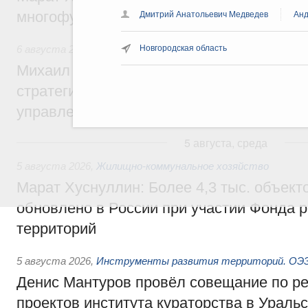
многофункциональные зоны дорожного с
Дмитрий Анатольевич Медведев
Анд
6 августа 2026
,
Технологическое развитие. Инновации
Новгородская область
Михаил Мишустин дал поручения по ито
стратегической сессии о совершенствов
управления научно-технологическим раз
5 августа, среда
5 августа 2026
,
Жилищно-коммунальное хозяйство
Марат Хуснуллин: Более 4,3 тыс. объек
обновлено в России при участии Фонда 
территорий
5 августа 2026
,
Инструменты развития территорий. ОЭЗ.
Денис Мантуров провёл совещание по р
проектов института кураторства в Ураль