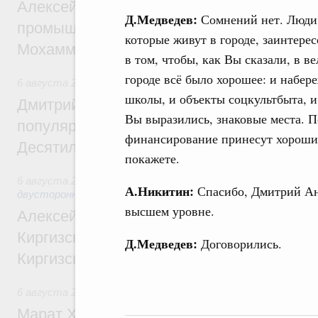
Алексей Оверчук провёл рабочую встреч
Д.Медведев:
Сомнений нет. Люди
промышленности, недропользования и т
которые живут в городе, заинтере
Мохаммадом Атабаком
в том, чтобы, как Вы сказали, в в
городе всё было хорошее: и набере
6 августа 2026
,
Внутренний и въездной туризм
школы, и объекты соцкультбыта, и
Дмитрий Чернышенко: Порядка 110 марш
Вы выразились, знаковые места. П
популярного туризма в 35 регионах созд
финансирование принесут хорошие
Десятилетия науки и технологий
покажете.
6 августа 2026
,
Экономические и гуманитарные отношения
А.Никитин:
Спасибо, Дмитрий Ан
двусторонней основе
высшем уровне.
Алексей Оверчук принял участие в работе
Киргизского экономического форума и XII
Д.Медведев:
Договорились.
Киргизской межрегиональной конференц
6 августа 2026
,
Дорожное хозяйство
Марат Хуснуллин: На двух скоростных т