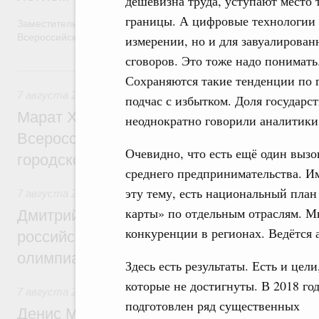
дешевизна труда, уступают место
границы. А цифровые технологии 
Заместитель Председателя Правительства Татьяна Голикова п
Всероссийского общественного движения «Волонтёры-медики»
измерении, но и для завуалирова
сговоров. Это тоже надо понимат
7 августа, пятница
Сохраняются такие тенденции по г
7 августа 2026
,
Экономика городов. Городская среда
подчас с избытком. Доля государст
Марат Хуснуллин провёл заседание ком
неоднократно говорили аналитики,
Всероссийского конкурса лучших проект
Очевидно, что есть ещё один вызо
городской среды
среднего предпринимательства. Им
эту тему, есть национальный пла
7 августа 2026
,
Отрасль информационных технологий
карты» по отдельным отраслям. М
Дмитрий Чернышенко и Сергей Кравцов 
конкуренции в регионах. Ведётся 
российскую сборную с победой на Межд
олимпиаде по искусственному интеллект
Здесь есть результаты. Есть и цели
которые не достигнуты. В 2018 го
7 августа 2026
,
Общие вопросы промышленной политики
подготовлен ряд существенных
Денис Мантуров посетил Ярославскую о