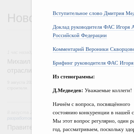
Новости
Вступительное слово Дмитрия Ме
Доклад руководителя ФАС Игоря А
Российской Федерации
Комментарий Вероники Скворцов
1 час назад
,
Регулирование в сфере строительства
Михаил Мишустин поздравил работников
Брифинг руководителя ФАС Игоря 
отрасли с профессиональным празднико
Из стенограммы:
9 августа 2026 года отмечается профессиональный праздник –
строителя.
Д.Медведев:
Уважаемые коллеги!
Вчера
Начнём с вопроса, посвящённого
состоянию конкуренции в нашей с
8 августа 2026
,
Государственная политика в сфере научны
разработок
Мы этот вопрос регулярно, один р
Правительство расширило перечень пре
год, рассматриваем, поскольку здо