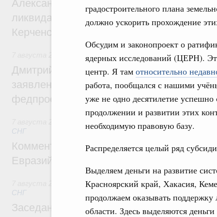
Александр Козлов провёл заседание пра
градостроительного плана земельно
ликвидации последствий чрезвычайной с
должно ускорить прохождение эти
Керченском проливе
Обсудим и законопроект о ратифи
7 августа 2026
,
Среднее профессиональное образование
ядерных исследований (ЦЕРН). Эт
Дмитрий Чернышенко: Установлен рекорд
центр. Я там
относительно недавн
заявлений от абитуриентов колледжей и
работа, пообщался с нашими учён
уже не одно десятилетие успешно
федпроекта «Профессионалитет»
продолжении и развитии этих конт
7 августа 2026
,
Евразийский экономический союз. Интегр
необходимую правовую базу.
СНГ
Комментарий Алексея Оверчука по итога
Распределяется целый ряд субсиди
Евразийского межправительственного со
Выделяем деньги на развитие сис
Красноярский край, Хакасия, Кеме
7 августа 2026
,
Евразийский экономический союз. Интегр
СНГ
продолжаем оказывать поддержку 
Заседание Евразийского межправительст
области. Здесь выделяются деньги