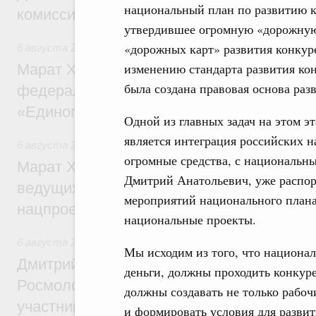
национальный план по развитию к
комиссии по промышленности
утвердившее огромную «дорожную 
«дорожных карт» развития конкуре
6 августа 2026
,
Регулирование в сфере строительства
изменению стандарта развития ко
Марат Хуснуллин: Более 130 социальных
была создана правовая основа раз
федерального значения построено под к
«Единого заказчика»
Одной из главных задач на этом э
является интеграция российских 
6 августа 2026
,
Национальный проект «Инфраструктура д
огромные средства, с национальн
Марат Хуснуллин: Порядка 200 дорожных
Дмитрий Анатольевич, уже распор
ведущих к спортивным объектам, обновят
мероприятий национального плана
нацпроекту «Инфраструктура для жизни
национальные проекты.
6 августа 2026
,
Молодёжная политика
Мы исходим из того, что национа
Дмитрий Чернышенко, Сергей Кравцов и
деньги, должны проходить конкуре
Росмолодёжи Григорий Гуров поприветс
должны создавать не только рабоч
участников проекта «Кольцо открытий»
и формировать условия для развит