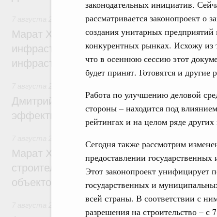
законодательных инициатив. Сейч
рассматривается законопроект о з
7 августа 2026
,
Бюджеты субъектов Федерации. Межбюд
создания унитарных предприятий 
Марат Хуснуллин: 15 объектов спортивн
конкурентных рынках. Исхожу из 
инфраструктуры построили и обновили б
что в осеннюю сессию этот докум
инфраструктурным кредитам
будет принят. Готовятся и другие 
7 августа 2026
,
Развитие сельских территорий
Работа по улучшению деловой сред
Дмитрий Патрушев: Синхронизация госп
стороны – находится под влиянием
эффективность поддержки сельских тер
рейтингах и на целом ряде других 
7 августа 2026
,
Экономика городов. Городская среда
Сегодня также рассмотрим изменен
Марат Хуснуллин: «Единый заказчик» з
предоставлении государственных 
строительство и реконструкцию более 3
Этот законопроект унифицирует п
объектов
государственных и муниципальных
всей страны. В соответствии с ним
7 августа 2026
,
Чрезвычайные ситуации и ликвидация их 
разрешения на строительство – с 7