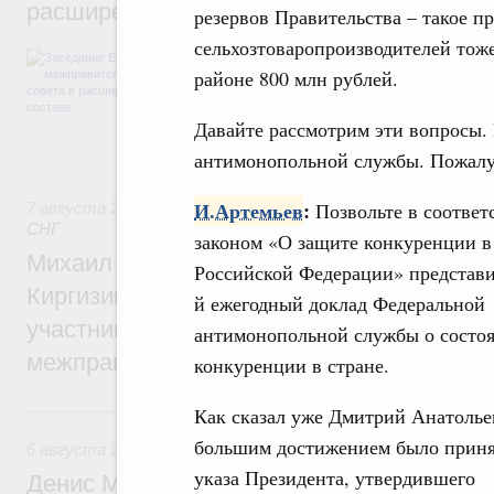
расширенном составе
резервов Правительства – такое п
сельхозтоваропроизводителей тож
В повестке заседания актуальные задачи 
районе 800 млн рублей.
числе совершенствование кооперации в о
регулирования и администрирования, разв
обеспечение продовольственной безопасн
Давайте рассмотрим эти вопросы.
железнодорожных перевозок, формирован
рынка.
антимонопольной службы. Пожалу
И.Артемьев
:
Позвольте в соответ
7 августа 2026
,
Евразийский экономический союз. Интегр
СНГ
законом «О защите конкуренции в
Михаил Мишустин принял участие во вст
Российской Федерации» представи
Киргизии Садыра Жапарова с главами де
й ежегодный доклад Федеральной
участников заседания Евразийского
антимонопольной службы о состо
межправительственного совета
конкуренции в стране.
6 августа, четверг
Как сказал уже Дмитрий Анатолье
большим достижением было прин
6 августа 2026
,
Общие вопросы промышленной политики
указа Президента, утвердившего
Денис Мантуров провёл заседание Прав