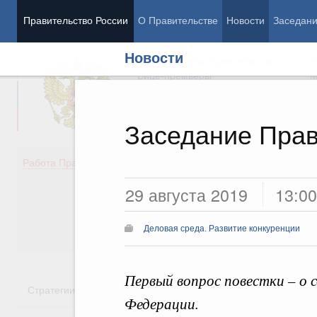
Правительство России
О Правительстве
Новости
Заседан
Новости
Председатель Правительства
М
Вице-премьеры
М
Заседание Прав
Демография
Занято
Работа Правительства
Здоровье
Технол
29 августа 2019
13:00
Образование
Эконом
Культура
Финан
Общество
Социал
Деловая среда. Развитие конкуренции
Государство
Первый вопрос повестки – о 
Стратегии
Государственные программы
Национальн
Федерации.