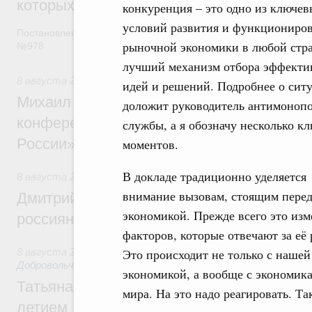
которых освобождаются от НДФЛ
конкуренция – это одно из ключев
условий развития и функциониро
Постановление от 5 августа 2026 года
рыночной экономики в любой стра
№978
лучший механизм отбора эффект
8 августа 2026
,
Отрасль информационных технологий
идей и решений. Подробнее о сит
Михаил Мишустин дал поручения по итог
доложит руководитель антимоноп
конференции «Цифровая индустрия пр
службы, а я обозначу несколько к
России»
моментов.
В докладе традиционно уделяется
8 августа 2026
,
Спорт высших достижений и массовый сп
внимание вызовам, стоящим пере
Дмитрий Чернышенко и Михаил Дегтярёв
экономикой. Прежде всего это из
россиян с Днём физкультурника
факторов, которые отвечают за её 
8 августа 2026
,
Социальные инновации. Некоммерческие ор
Это происходит не только с нашей
Добровольчество и волонтёрство. Благотворительност
экономикой, а вообще с экономик
Татьяна Голикова поздравила волонтёров
мира. На это надо реагировать. Т
летием