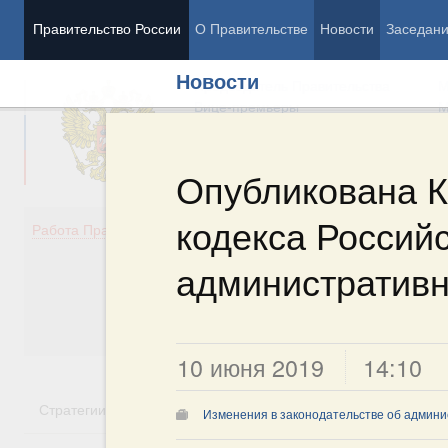
Правительство России
О Правительстве
Новости
Заседан
Новости
Председатель Правительства
М
Вице-премьеры
М
Опубликована К
кодекса Россий
Демография
Занято
Работа Правительства
Здоровье
Технол
Образование
Эконом
административ
Культура
Финан
Общество
Социал
Государство
10 июня 2019
14:10
Стратегии
Государственные программы
Национальн
Изменения в законодательстве об админи