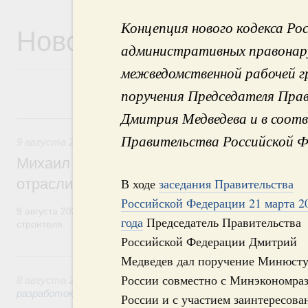
Концепция нового кодекса Ро
Новости
административных правонар
межведомственной рабочей гр
поручения Председателя Пра
Дмитрия Медведева и в соот
9 августа, воскресенье
Правительства Российской Ф
9 августа 2026
,
Регулирование в сфере строительства
Михаил Мишустин поздравил работников
отрасли с профессиональным празднико
В ходе
заседания Правительства
Российской Федерации 21 марта 2
9 августа 2026 года отмечается профессиональный праздник –
года
Председатель Правительства
строителя.
Российской Федерации Дмитрий
8 августа, суббота
Медведев дал поручение Минюст
России совместно с Минэкономра
8 августа 2026
,
Государственная политика в сфере научны
разработок
России и с участием заинтересов