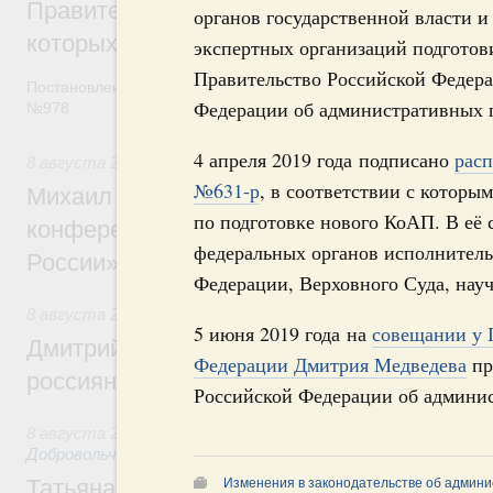
Правительство расширило перечень пре
органов государственной власти и
которых освобождаются от НДФЛ
экспертных организаций подготови
Правительство Российской Федера
Постановление от 5 августа 2026 года
Федерации об административных 
№978
4 апреля 2019 года подписано
рас
8 августа 2026
,
Отрасль информационных технологий
№631-р
, в соответствии с которы
Михаил Мишустин дал поручения по итог
по подготовке нового КоАП. В её 
конференции «Цифровая индустрия пр
федеральных органов исполнитель
России»
Федерации, Верховного Суда, нау
8 августа 2026
,
Спорт высших достижений и массовый сп
5 июня 2019 года на
совещании у 
Дмитрий Чернышенко и Михаил Дегтярёв
Федерации Дмитрия Медведева
пр
россиян с Днём физкультурника
Российской Федерации об админис
8 августа 2026
,
Социальные инновации. Некоммерческие ор
Добровольчество и волонтёрство. Благотворительност
Татьяна Голикова поздравила волонтёров
Изменения в законодательстве об админи