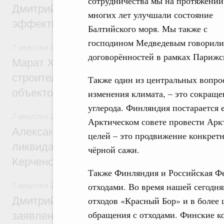
сотрудничества мы на протяжении
Дмитрий Патрушев: Синхронизация госп
многих лет улучшали состояние
эффективность поддержки сельских тер
Балтийского моря. Мы также с
господином Медведевым говорили
7 августа 2026
,
Экономика городов. Городская среда
договорённостей в рамках Парижс
Марат Хуснуллин: «Единый заказчик» з
строительство и реконструкцию более 3
Также один из центральных вопрос
объектов
изменения климата, – это сокраще
углерода. Финляндия постарается 
7 августа 2026
,
Чрезвычайные ситуации и ликвидация их 
Арктическом совете провести Арк
Александр Козлов провёл заседание пра
целей – это продвижение конкрет
ликвидации последствий чрезвычайной с
чёрной сажи.
Керченском проливе
Также Финляндия и Российская Фе
отходами. Во время нашей сегодн
7 августа 2026
,
Среднее профессиональное образование
Дмитрий Чернышенко: Установлен рекорд
отходов «Красный Бор» и в более 
обращения с отходами. Финские 
заявлений от абитуриентов колледжей и