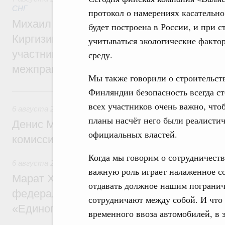
СНГ
протокол о намерениях касательн
Михаил Мишустин принял участие во вст
будет построена в России, и при 
Киргизии Садыра Жапарова с главами де
учитываться экологические факто
участников заседания Евразийского
среду.
межправительственного совета
Мы также говорили о строительст
Финляндии безопасность всегда сто
6 августа, четверг
всех участников очень важно, что
6 августа 2026
,
Общие вопросы промышленной политики
планы насчёт него были реалисти
Денис Мантуров провёл заседание Прав
официальных властей.
комиссии по промышленности
Когда мы говорим о сотрудничеств
6 августа 2026
,
Регулирование в сфере строительства
важную роль играет налаженное с
Марат Хуснуллин: Более 130 социальных
отдавать должное нашим погранич
федерального значения построено под к
сотрудничают между собой. И что 
«Единого заказчика»
временного ввоза автомобилей, в 