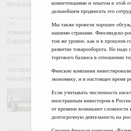
компетенциями и опытом в этой от
федпроекта «Профессионалитет»
дальнейшем продвигать это сотруд
7 августа 2026
,
Евразийский экономический союз. Интегр
СНГ
Мы также провели хорошее обсуж
Комментарий Алексея Оверчука по итога
нашими странами. Финляндско-рос
том же уровне, как и в прошлом г
Евразийского межправительственного со
развитие товарооборота. Но надо 
7 августа 2026
,
Евразийский экономический союз. Интегр
торгового баланса в отношении т
СНГ
Заседание Евразийского межправительст
Финские компании инвестировали 
расширенном составе
экономику, и в настоящее время р
В повестке заседания актуальные задачи 
Если учитывать численность насе
числе совершенствование кооперации в о
иностранным инвестором в России
регулирования и администрирования, разв
обеспечение продовольственной безопасн
от времени возникают сложности 
железнодорожных перевозок, формирован
долгосрочную деятельность на ро
рынка.
Сегодня финская компания «Валме
7 августа 2026
,
Евразийский экономический союз. Интегр