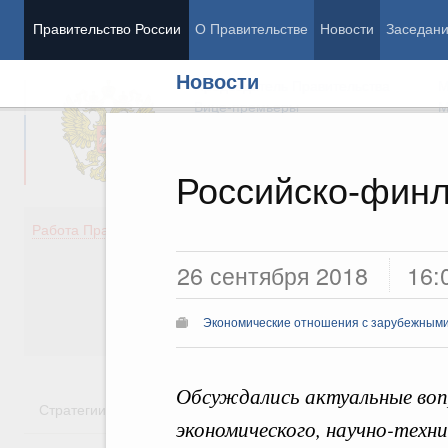
Правительство России
О Правительстве
Новости
Заседан
Новости
Председатель Правительства
М
Вице-премьеры
М
Российско-финл
Демография
Занято
Работа Правительства
Здоровье
Технол
26 сентября 2018
16:
Образование
Эконом
Культура
Финан
Общество
Социал
Экономические отношения с зарубежными 
Государство
Обсуждались актуальные воп
Стратегии
Государственные программы
Национальн
экономического, научно-техн