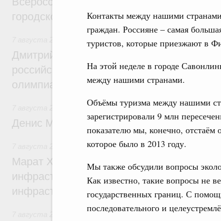
Всероссийского конкурса лучших проект
Контакты между нашими странами
городской среды
граждан. Россияне – самая больша
7 августа 2026
,
Отрасль информационных технологий
туристов, которые приезжают в Ф
Дмитрий Чернышенко и Сергей Кравцов 
На этой неделе в городе Савонли
российскую сборную с победой на Межд
между нашими странами.
олимпиаде по искусственному интеллект
Объёмы туризма между нашими ст
7 августа 2026
,
Общие вопросы промышленной политики
зарегистрировали 9 млн пересечен
Денис Мантуров посетил Ярославскую о
показателю мы, конечно, отстаём 
которое было в 2013 году.
7 августа 2026
,
Бюджеты субъектов Федерации. Межбюд
Марат Хуснуллин: 15 объектов спортивн
Мы также обсудили вопросы эколо
инфраструктуры построили и обновили б
Как известно, такие вопросы не в
инфраструктурным кредитам
государственных границ. С помо
последовательного и целеустремл
7 августа 2026
,
Развитие сельских территорий