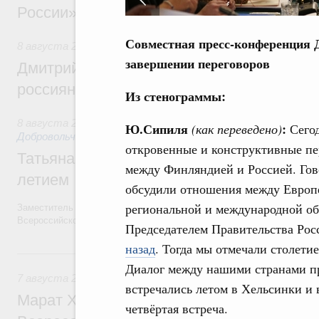
России»
Российско-финляндские
Совместная пресс-конференция
8 августа 2026
,
Спорт высших достижений и массовый сп
переговоры
завершении переговоров
Дмитрий Чернышенко и Михаил Дегтярёв
26 сентября 2018
россиян с Днём физкультурника
Из стенограммы:
8 августа 2026
,
Социальные инновации. Некоммерческие ор
Ю.Сипиля
:
(как переведено)
Сего
Добровольчество и волонтёрство. Благотворительност
откровенные и конструктивные пе
Татьяна Голикова поздравила волонтёров
между Финляндией и Россией. Гов
летием
обсудили отношения между Европе
региональной и международной об
Заместитель Председателя Правительства Татьяна Голикова поздра
Всероссийского общественного движения «Волонтёры-медики» с 10
Председателем Правительства Ро
назад
. Тогда мы отмечали столети
7 августа, пятница
Диалог между нашими странами пр
7 августа 2026
,
Экономика городов. Городская среда
встречались летом в Хельсинки и в
Марат Хуснуллин провёл заседание ком
четвёртая встреча.