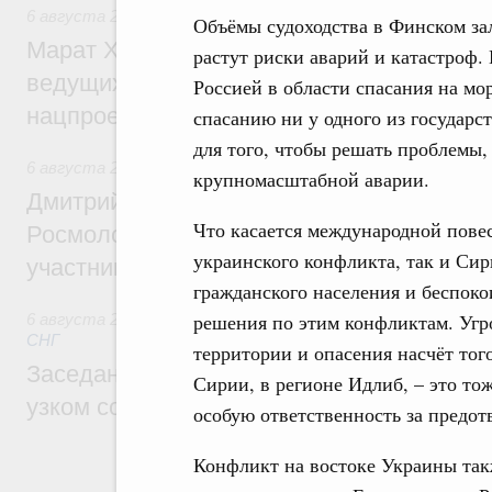
6 августа 2026
,
Национальный проект «Инфраструктура д
Объёмы судоходства в Финском зал
Марат Хуснуллин: Порядка 200 дорожных
растут риски аварий и катастроф.
ведущих к спортивным объектам, обновят
Россией в области спасания на мо
нацпроекту «Инфраструктура для жизни
спасанию ни у одного из государс
для того, чтобы решать проблемы,
6 августа 2026
,
Молодёжная политика
крупномасштабной аварии.
Дмитрий Чернышенко, Сергей Кравцов и
Что касается международной пове
Росмолодёжи Григорий Гуров поприветс
украинского конфликта, так и Си
участников проекта «Кольцо открытий»
гражданского населения и беспоко
решения по этим конфликтам. Угр
6 августа 2026
,
Евразийский экономический союз. Интегр
СНГ
территории и опасения насчёт тог
Заседание Евразийского межправительст
Сирии, в регионе Идлиб, – это тож
узком составе
особую ответственность за предот
Конфликт на востоке Украины так