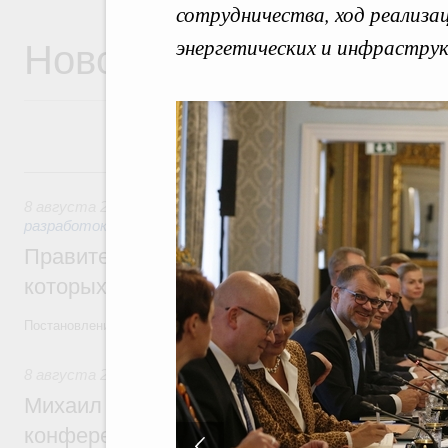
сотрудничества, ход реализ
Новости
энергетических и инфрастру
8 августа, суббота
8 августа 2026
,
Государственная политика в сфере научны
разработок
Правительство расширило перечень пре
которых освобождаются от НДФЛ
Постановление от 5 августа 2026 года №978
8 августа 2026
,
Отрасль информационных технологий
Михаил Мишустин дал поручения по итог
конференции «Цифровая индустрия пр