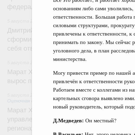
федеральном округе
основаниям либо сами уволились, 
ответственности. Большая работа
5 августа 2026
,
Молодёжная политика
силовыми структурами, прокурату
Дмитрий Чернышенко: Всемирный фести
привлечены к ответственности, к
сформировал целое сообщество людей, 
принимать по закону. Мы сейчас р
себя ответственность за будущее
уголовного дела, в план расслед
министерства.
5 августа 2026
,
Национальный проект «Инфраструктура д
Марат Хуснуллин: Ввод нежилых зданий 
Могу привести пример по нашей а
вырос почти на треть
привлечён к ответственности руко
Работаем вместе с коллегами из н
5 августа 2026
,
Земельные отношения. Кадастровая сист
картельных сговора выявлено ими.
Оценочная деятельность
новый руководитель, который подо
Марат Хуснуллин: По решению правкоми
управление «ДОМ.РФ» перейдёт более 16
Д.Медведев:
Он местный?
регионах
В.Васильев:
Нет, этого человека,