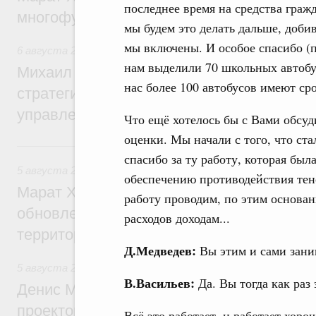
последнее время на средства граж
многофункциональные зоны дорожного с
мы будем это делать дальше, доби
мы включены. И особое спасибо (п
6 августа 2026
,
Технологическое развитие. Инновации
нам выделили 70 школьных автобу
Михаил Мишустин дал поручения по ито
нас более 100 автобусов имеют ср
стратегической сессии о совершенствов
управления научно-технологическим раз
Что ещё хотелось бы с Вами обсуд
оценки. Мы начали с того, что ст
5 августа, среда
спасибо за ту работу, которая был
5 августа 2026
,
Жилищно-коммунальное хозяйство
обеспечению противодействия тен
Марат Хуснуллин: Более 4,3 тыс. объек
работу проводим, по этим основан
обновлено в России при участии Фонда 
расходов доходам...
территорий
Д.Медведев:
Вы этим и сами заним
5 августа 2026
,
Инструменты развития территорий. ОЭЗ.
В.Васильев:
Да. Вы тогда как раз
Денис Мантуров провёл совещание по р
проектов института кураторства в Ураль
Всё это работает, и работает хор