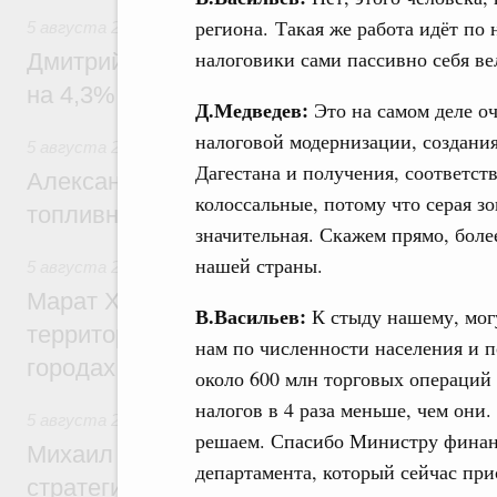
региона. Такая же работа идёт по 
5 августа 2026
,
Внутренний и въездной туризм
налоговики сами пассивно себя ве
Дмитрий Чернышенко: Внутренний туриз
на 4,3%, въездной – на 20,1%
Д.Медведев:
Это на самом деле оч
налоговой модернизации, создани
5 августа 2026
,
Оборот бензина и дизельного топлива
Дагестана и получения, соответст
Александр Новак провёл совещание по с
колоссальные, потому что серая зо
топливном рынке
значительная. Скажем прямо, боле
нашей страны.
5 августа 2026
,
Жилищная политика, рынок жилья
Марат Хуснуллин: Первые проекты компл
В.Васильев:
К стыду нашему, могу
территорий в Донбассе и Новороссии бу
нам по численности населения и 
городах ДНР
около 600 млн торговых операций 
налогов в 4 раза меньше, чем они.
5 августа 2026
,
Вопросы производительности труда и по
решаем. Спасибо Министру финанс
Михаил Мишустин дал поручения по ито
департамента, который сейчас прис
стратегической сессии, посвящённой п