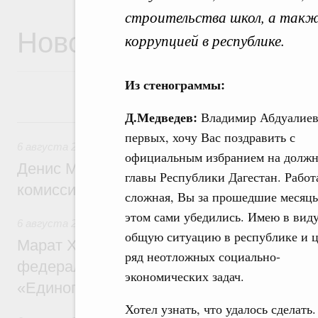
строительства школ, а такж
Новости
коррупцией в республике.
Из стенограммы:
Д.Медведев:
Владимир Абдуалиев
6 августа, четверг
первых, хочу Вас поздравить с
6 августа 2026
,
Общие вопросы промышленной политики
официальным избранием на должн
Денис Мантуров провёл заседание Прав
главы Республики Дагестан. Работ
комиссии по промышленности
сложная, Вы за прошедшие месяц
этом сами убедились. Имею в вид
6 августа 2026
,
Регулирование в сфере строительства
общую ситуацию в республике и 
Марат Хуснуллин: Более 130 социальных
ряд неотложных социально-
федерального значения построено под к
экономических задач.
«Единого заказчика»
Хотел узнать, что удалось сделать.