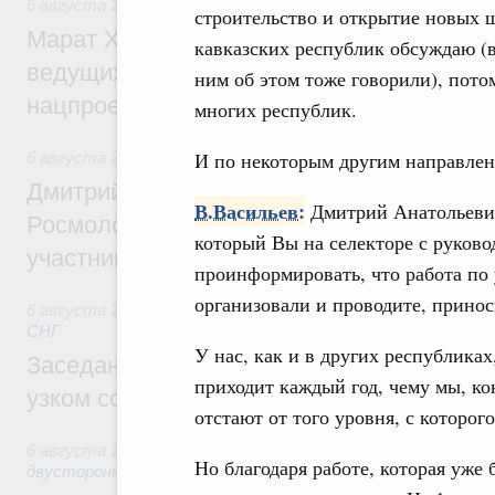
6 августа 2026
,
Национальный проект «Инфраструктура д
строительство и открытие новых ш
Марат Хуснуллин: Порядка 200 дорожных
кавказских республик обсуждаю (
ведущих к спортивным объектам, обновят
ним об этом тоже говорили), потом
нацпроекту «Инфраструктура для жизни
многих республик.
И по некоторым другим направле
6 августа 2026
,
Молодёжная политика
Дмитрий Чернышенко, Сергей Кравцов и
В.Васильев:
Дмитрий Анатольевич
Росмолодёжи Григорий Гуров поприветс
который Вы на селекторе с руково
участников проекта «Кольцо открытий»
проинформировать, что работа по
организовали и проводите, приноси
6 августа 2026
,
Евразийский экономический союз. Интегр
СНГ
У нас, как и в других республиках
Заседание Евразийского межправительст
приходит каждый год, чему мы, ко
узком составе
отстают от того уровня, с которог
6 августа 2026
,
Экономические отношения с зарубежными 
Но благодаря работе, которая уже 
двусторонней основе