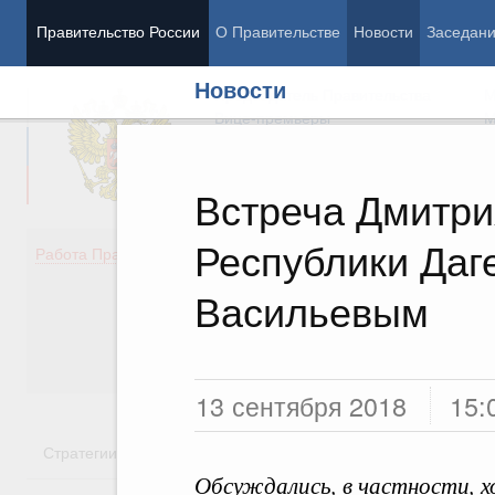
Правительство России
О Правительстве
Новости
Заседан
Новости
Председатель Правительства
М
Вице-премьеры
М
Встреча Дмитри
Республики Даг
Демография
Занято
Работа Правительства
Здоровье
Технол
Образование
Эконом
Васильевым
Культура
Финан
Общество
Социал
Государство
13 сентября 2018
15:
Стратегии
Государственные программы
Национальн
Обсуждались, в частности, 