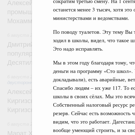
сократим третью смену. На 1 сентя
Алексей Оверчук провёл рабочую встреч
останется менее 3 тысяч, хотя это
промышленности, недропользования и т
министерствами и ведомствами.
Мохаммадом Атабаком
По поводу туалетов. Эту тему Вы
6 августа 2026
,
Внутренний и въездной туризм
ходил в школы, видел, что такое ш
Дмитрий Чернышенко: Порядка 110 марш
Это надо исправлять.
популярного туризма в 35 регионах созд
Десятилетия науки и технологий
Мы в этом году благодаря тому, ч
деньги на программу «Сто школ». 
6 августа 2026
,
Экономические и гуманитарные отношения
докладывали), есть аварийные, в
двусторонней основе
Спасибо людям – их уже 117. То е
Алексей Оверчук принял участие в работе
школы в своих сёлах. Мы это всяч
Киргизского экономического форума и XII
Собственный налоговый ресурс ре
Киргизской межрегиональной конференц
резерв. Сейчас есть возможность 
видим, что это работает. Дагестан
6 августа 2026
,
Дорожное хозяйство
вообще умеющий строить, и за сво
Марат Хуснуллин: На двух скоростных т