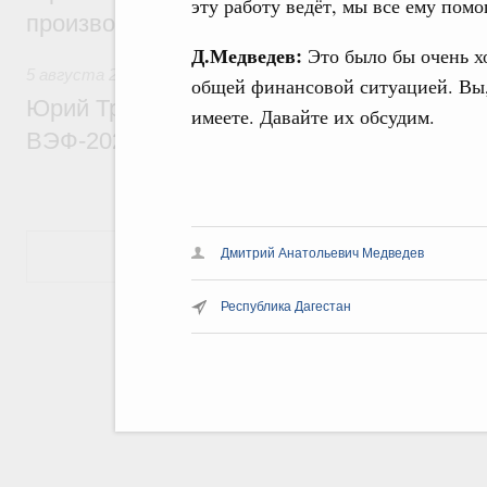
эту работу ведёт, мы все ему пом
производительности труда
Д.Медведев:
Это было бы очень хо
5 августа 2026
,
Общие вопросы развития ДФО
общей финансовой ситуацией. Вы, 
Юрий Трутнев: Опубликована программа
имеете. Давайте их обсудим.
ВЭФ-2026
Показать еще
Дмитрий Анатольевич Медведев
Республика Дагестан