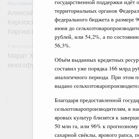
государственной поддержки идёт 
двусторонней основе
территориальных органов Федерал
Алексей Оверчук принял участие в работе
федерального бюджета в размере 9
Киргизского экономического форума и XII
июня до сельхозтоваропроизводите
Киргизской межрегиональной конференц
рублей, или 54,2%, а по состояни
56,3%.
6 августа 2026
,
Дорожное хозяйство
Марат Хуснуллин: На двух скоростных т
Объём выданных кредитных ресурс
многофункциональные зоны дорожного с
составил уже порядка 166 млрд ру
аналогичного периода. При этом п
выдано сельхозтоваропроизводите
Показать еще
Благодаря предоставленной госуд
сельхотоваропроизводителям, в на
яровых культур близятся к заверш
50 млн га, или 96% к прогнозному
сахарной свёклы, ярового рапса, п