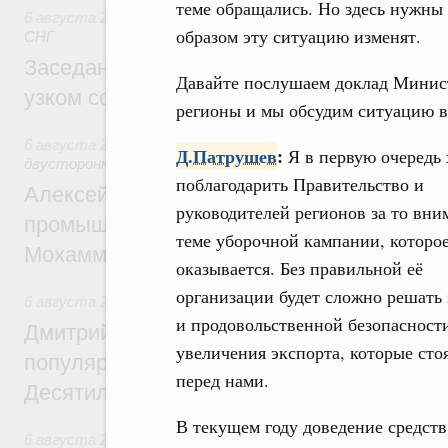
теме обращались. Но здесь нужны
6 августа 2026
,
Евразийский экономический союз. Интегр
образом эту ситуацию изменят.
СНГ
Заседание Евразийского межправительст
Давайте послушаем доклад Министр
узком составе
регионы и мы обсудим ситуацию в
6 августа 2026
,
Экономические отношения с зарубежными 
Д.Патрушев
:
Я в первую очередь 
двусторонней основе
поблагодарить Правительство и
Алексей Оверчук провёл рабочую встреч
руководителей регионов за то вни
промышленности, недропользования и т
теме уборочной кампании, которо
Мохаммадом Атабаком
оказывается. Без правильной её
организации будет сложно решать 
6 августа 2026
,
Внутренний и въездной туризм
и продовольственной безопасности
Дмитрий Чернышенко: Порядка 110 марш
увеличения экспорта, которые сто
популярного туризма в 35 регионах созд
перед нами.
Десятилетия науки и технологий
В текущем году доведение средств
6 августа 2026
,
Экономические и гуманитарные отношения