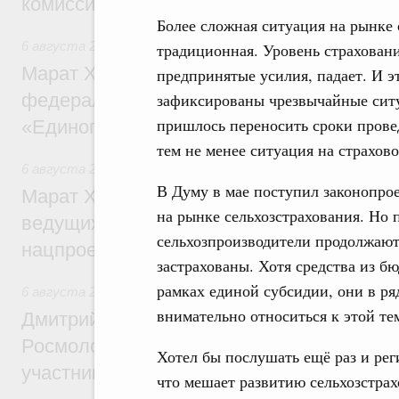
комиссии по промышленности
Более сложная ситуация на рынке 
6 августа 2026
,
Регулирование в сфере строительства
традиционная. Уровень страховани
Марат Хуснуллин: Более 130 социальных
предпринятые усилия, падает. И эт
федерального значения построено под к
зафиксированы чрезвычайные ситу
пришлось переносить сроки провед
«Единого заказчика»
тем не менее ситуация на страхов
6 августа 2026
,
Национальный проект «Инфраструктура д
В Думу в мае поступил законопро
Марат Хуснуллин: Порядка 200 дорожных
на рынке сельхозстрахования. Но п
ведущих к спортивным объектам, обновят
сельхозпроизводители продолжают 
нацпроекту «Инфраструктура для жизни
застрахованы. Хотя средства из 
рамках единой субсидии, они в ря
6 августа 2026
,
Молодёжная политика
внимательно относиться к этой те
Дмитрий Чернышенко, Сергей Кравцов и
Росмолодёжи Григорий Гуров поприветс
Хотел бы послушать ещё раз и ре
участников проекта «Кольцо открытий»
что мешает развитию сельхозстрах