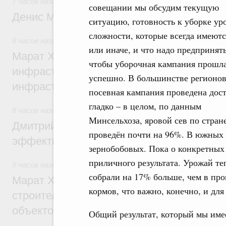
7 часов назад
,
Общие вопросы промышленной политики
совещании мы обсудим текущую
Денис Мантуров посетил Ярославскую о
ситуацию, готовность к уборке ур
сложности, которые всегда имеютс
8 часов назад
,
Бюджеты субъектов Федерации. Межбюдже
или иначе, и что надо предпринять
Марат Хуснуллин: 15 объектов спортивн
чтобы уборочная кампания прошл
инфраструктуры построили и обновили б
успешно. В большинстве регионо
инфраструктурным кредитам
посевная кампания проведена дос
гладко – в целом, по данным
8 часов назад
,
Развитие сельских территорий
Минсельхоза, яровой сев по стран
Дмитрий Патрушев: Синхронизация госп
проведён почти на 96%. В южных 
эффективность поддержки сельских тер
зернобобовых. Пока о конкретных
приличного результата. Урожай т
9 часов назад
,
Экономика городов. Городская среда
собрали на 17% больше, чем в пр
Марат Хуснуллин: «Единый заказчик» з
кормов, что важно, конечно, и для
строительство и реконструкцию более 3
объектов
Общий результат, который мы име