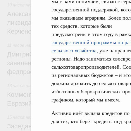
мы с вами понимаем, связан с сер
10 часов назад
,
Чрезвычайные ситуации и ликвидация их п
государственной поддержкой, кот
Александр Козлов провёл заседание пра
мы оказываем аграриям. Более по
ликвидации последствий чрезвычайной с
тех средств, которые были
Керченском проливе
предусмотрены в этом году в рамк
государственной программы по ра
11 часов назад
,
Среднее профессиональное образование
сельского хозяйства
, уже направле
Дмитрий Чернышенко: Установлен рекорд
регионы. Надо заниматься своевр
заявлений от абитуриентов колледжей и
сельхозтоваропроизводителей. Соо
федпроекта «Профессионалитет»
из региональных бюджетов – и это
должны доходить до сельхозтоваро
13 часов назад
,
Евразийский экономический союз. Интегра
избыточных бюрократических прово
Комментарий Алексея Оверчука по итога
графиком, который мы имеем.
Евразийского межправительственного со
Активно идёт выдача кредитов по 
15 часов назад
,
Евразийский экономический союз. Интегра
для тех, кто берёт кредиты под к
Заседание Евразийского межправительст