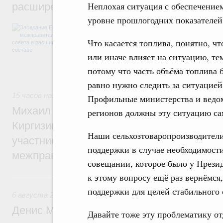
Неплохая ситуация с обеспечением
расширенном составе
уровне прошлогодних показателей
В повестке заседания актуальные задачи 
числе совершенствование кооперации в о
Что касается топлива, понятно, ч
регулирования и администрирования, разв
обеспечение продовольственной безопасн
или иначе влияет на ситуацию, те
железнодорожных перевозок, формирован
потому что часть объёма топлива 
рынка.
равно нужно следить за ситуацией
15 часов назад
,
Евразийский экономический союз. Интегра
Профильные министерства и ведом
Михаил Мишустин принял участие во вст
регионов должны эту ситуацию са
Киргизии Садыра Жапарова с главами де
Наши сельхозтоваропроизводители
участников заседания Евразийского
поддержки в случае необходимости
межправительственного совета
совещании, которое было у Презид
к этому вопросу ещё раз вернёмся
Вчера
поддержки для целей стабильного
6 августа 2026
,
Общие вопросы промышленной политики
Денис Мантуров провёл заседание Прав
Давайте тоже эту проблематику о