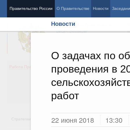
Правительство России
О Правительстве
Новости
Заседан
Новости
Председатель Правительства
М
Вице-премьеры
М
О задачах по о
проведения в 20
Демография
Занято
Работа Правительства
Здоровье
Технол
Образование
Эконом
сельскохозяйст
Культура
Финан
Общество
Социал
работ
Государство
22 июня 2018
13:30
Стратегии
Государственные программы
Национальн