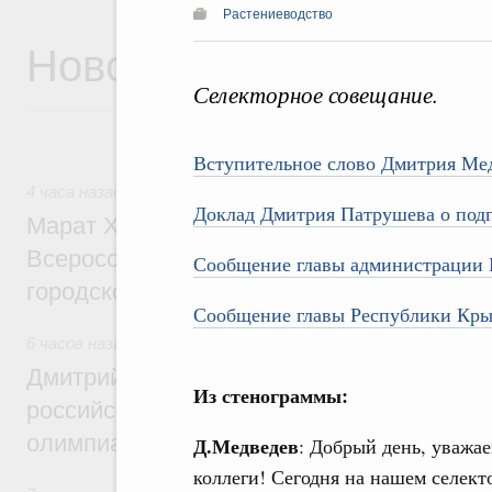
Растениеводство
Новости
Селекторное совещание.
Вступительное слово Дмитрия Ме
4 часа назад
,
Экономика городов. Городская среда
Доклад Дмитрия Патрушева о подг
Марат Хуснуллин провёл заседание ком
Всероссийского конкурса лучших проект
Сообщение главы администрации 
городской среды
Сообщение главы Республики Кры
6 часов назад
,
Отрасль информационных технологий
Дмитрий Чернышенко и Сергей Кравцов 
Из стенограммы:
российскую сборную с победой на Межд
олимпиаде по искусственному интеллект
Д.Медведев
: Добрый день, уважа
коллеги! Сегодня на нашем селек