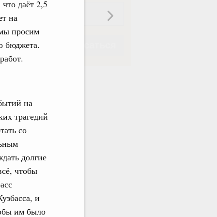
что даёт 2,5
ет на
 мы просим
о бюджета.
Подписаться
работ.
бытий на
Подписаться
ких трагедий
тать со
льным
дать долгие
всё, чтобы
асс
узбасса, и
обы им было