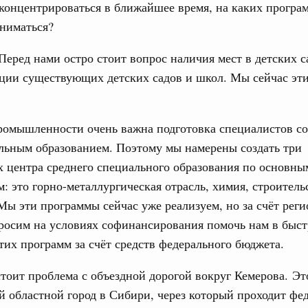
концентрироваться в ближайшее время, на каких програ
труктура для жизни»
ниматься?
даний на юге России вырос почти на треть
31
Перед нами остро стоит вопрос наличия мест в детских с
ровая система. Недвижимость. Оценочная деятельность
С помощь
равкомиссии в управление «ДОМ.РФ»
ции существующих детских садов и школ. Мы сейчас эт
осуществ
регионах
Для поиск
сервисо
ромышленности очень важна подготовка специалистов со
туризм в России вырос на 4,3%, въездной –
Выбра
льным образованием. Поэтому мы намерены создать три
пери
 центра среднего специального образования по основны
оплива
: это горно-металлургическая отрасль, химия, строительс
Архи
ие по ситуации на топливном рынке
Мы эти программы сейчас уже реализуем, но за счёт рег
ья
просим на условиях софинансирования помочь нам в быс
ы комплексного развития территорий в
тих программ за счёт средств федерального бюджета.
Подпи
ализованы в городах ДНР
стоит проблема с объездной дорогой вокруг Кемерова. Эт
Ежеднев
руда и поддержки занятости
 областной город в Сибири, через который проходит фе
о итогам стратегической сессии,
Email