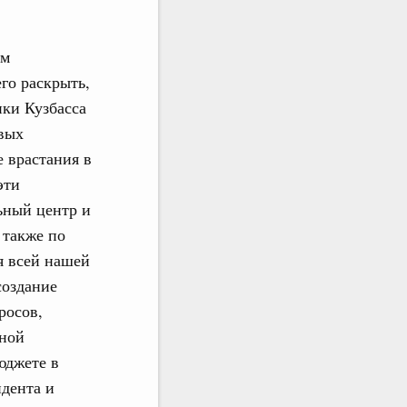
им
го раскрыть,
ики Кузбасса
овых
 врастания в
эти
льный центр и
 также по
я всей нашей
создание
росов,
ьной
юджете в
дента и