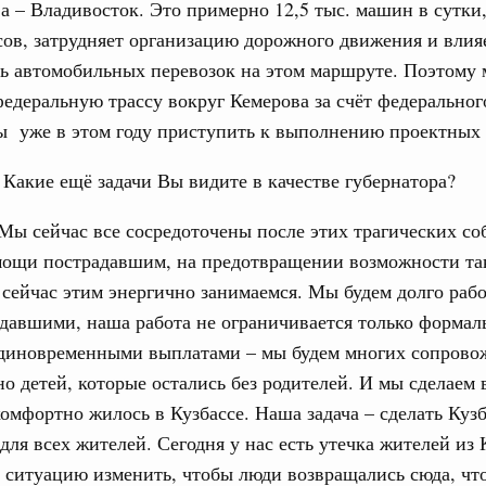
а – Владивосток. Это примерно 12,5 тыс. машин в сутки, 
дительности труда
сов, затрудняет организацию дорожного движения и влия
ть автомобильных перевозок на этом маршруте. Поэтому
ограмма Спортивных игр ВЭФ-2026
федеральную трассу вокруг Кемерова за счёт федеральног
ческое благополучие»
ы уже в этом году приступить к выполнению проектных 
Email
финансирования Омской области в рамках
оздух»
Какие ещё задачи Вы видите в качестве губернатора?
067-р
Мы сейчас все сосредоточены после этих трагических со
мощи пострадавшим, на предотвращении возможности та
флот для Северного морского пути будет
 сейчас этим энергично занимаемся. Мы будем долго рабо
давшими, наша работа не ограничивается только форма
единовременными выплатами – мы будем многих сопровож
ренции
но детей, которые остались без родителей. И мы сделаем 
неральным директором АНО «Агентство
одвижению новых проектов» Светланой
омфортно жилось в Кузбассе. Наша задача – сделать Кузб
ля всех жителей. Сегодня у нас есть утечка жителей из К
лючевые направления работы АСИ в контексте
 ситуацию изменить, чтобы люди возвращались сюда, чт
иональных целей развития, в том числе реализация