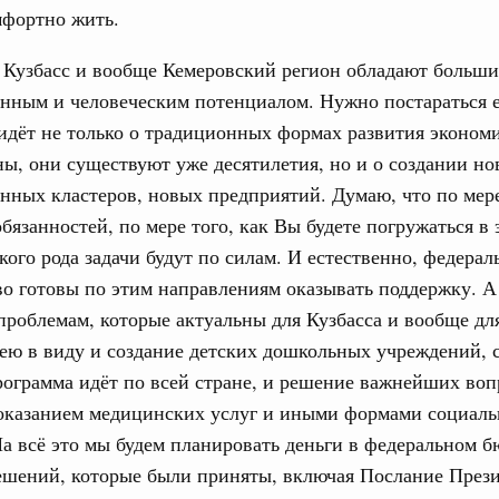
мфортно жить.
учшению инвестиционного климата, разработка
дарта общественного капитала, развитие креативной
же речь шла о проектах в сферах демографии и
Кузбасс и вообще Кемеровский регион обладают больш
ельно обсуждались вопросы сотрудничества со странами
нным и человеческим потенциалом. Нужно постараться е
идёт не только о традиционных формах развития эконом
августа, вторник
ны, они существуют уже десятилетия, но и о создании н
нных кластеров, новых предприятий. Думаю, что по мере
убернатором Мурманской области Андреем
бязанностей, по мере того, как Вы будете погружаться в 
кого рода задачи будут по силам. И естественно, федера
о готовы по этим направлениям оказывать поддержку. А
ного комплекса
ю встречу с губернатором Ленинградской
роблемам, которые актуальны для Кузбасса и вообще дл
ею в виду и создание детских дошкольных учреждений, 
рограмма идёт по всей стране, и решение важнейших воп
тво
едеральном округе качество коммунальных
 оказанием медицинских услуг и иными формами социал
6 тысяч человек
а всё это мы будем планировать деньги в федеральном б
ешений, которые были приняты, включая Послание Прези
ные услуги