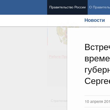
Правительство России
О Правитель
Новости
Председател
Вице-премь
Встре
време
Де
Работа Правительства
Здо
Обр
губер
Кул
Об
Серге
Гос
Стратегии
Государственные пр
10 апреля 20