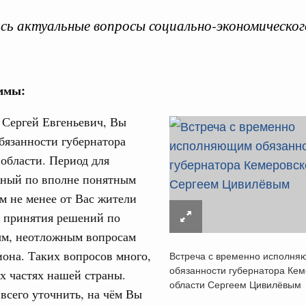
ь актуальные вопросы социально-экономическог
ммы:
Кален
 августа, среда
:
Сергей Евгеньевич, Вы
бязанности губернатора
тво
ПН
 объектов ЖКХ обновлено в России при участии
области. Период для
жный по вполне понятным
м не менее от Вас жители
орий. ОЭЗ. ТОР. Моногорода
3
е по реализации проектов института
т принятия решений по
льном округе
м, неотложным вопросам
10
иона. Таких вопросов много,
Встреча с временно исполн
обязанности губернатора Кем
их частях нашей страны.
17
 фестиваль молодёжи сформировал целое
области Сергеем Цивилёвым
 на себя ответственность за будущее
всего уточнить, на чём Вы
24