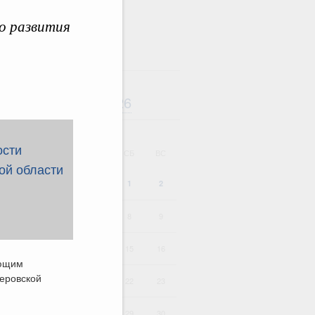
о развития
Август
2026
дарь
ВТ
СР
ЧТ
ПТ
СБ
ВС
1
2
4
5
6
7
8
9
11
12
13
14
15
16
яющим
еровской
18
19
20
21
22
23
25
26
27
28
29
30