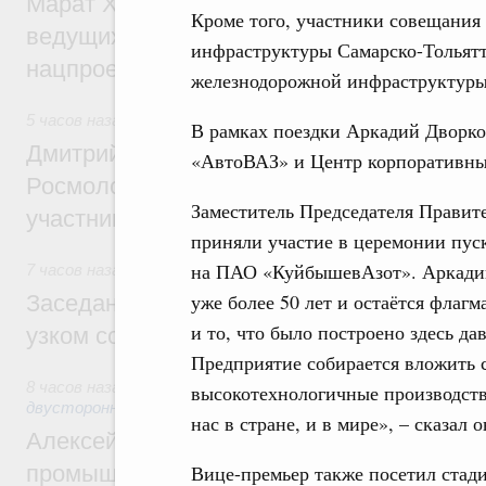
Марат Хуснуллин: Порядка 200 дорожных
Кроме того, участники совещания
ведущих к спортивным объектам, обновят
инфраструктуры Самарско-Тольятт
нацпроекту «Инфраструктура для жизни
железнодорожной инфраструктуры 
5 часов назад
,
Молодёжная политика
В рамках поездки Аркадий Дворко
Дмитрий Чернышенко, Сергей Кравцов и
«АвтоВАЗ» и Центр корпоративны
Росмолодёжи Григорий Гуров поприветс
Заместитель Председателя Правит
участников проекта «Кольцо открытий»
приняли участие в церемонии пус
на ПАО «КуйбышевАзот». Аркадий 
7 часов назад
,
Евразийский экономический союз. Интеграц
уже более 50 лет и остаётся фла
Заседание Евразийского межправительст
и то, что было построено здесь да
узком составе
Предприятие собирается вложить с
8 часов назад
,
Экономические отношения с зарубежными ст
высокотехнологичные производства
двусторонней основе
нас в стране, и в мире», – сказал о
Алексей Оверчук провёл рабочую встреч
промышленности, недропользования и т
Вице-премьер также посетил стад