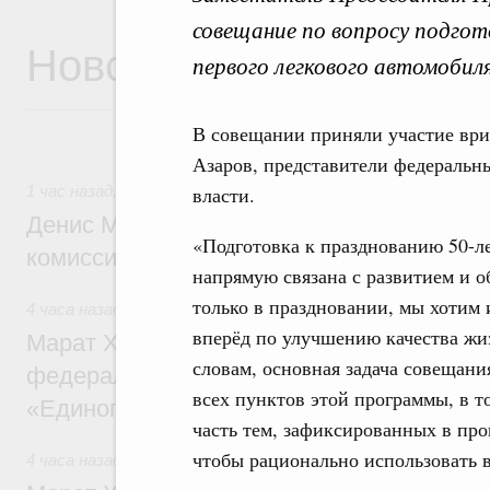
совещание по вопросу подгот
Новости
первого легкового автомобил
В совещании приняли участие ври
Азаров, представители федеральн
1 час назад
,
Общие вопросы промышленной политики
власти.
Денис Мантуров провёл заседание Прав
«Подготовка к празднованию 50-л
комиссии по промышленности
напрямую связана с развитием и о
только в праздновании, мы хотим 
4 часа назад
,
Регулирование в сфере строительства
вперёд по улучшению качества жиз
Марат Хуснуллин: Более 130 социальных
словам, основная задача совещани
федерального значения построено под к
всех пунктов этой программы, в т
«Единого заказчика»
часть тем, зафиксированных в про
чтобы рационально использовать в
4 часа назад
,
Национальный проект «Инфраструктура для