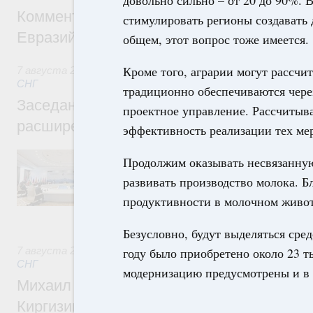
довольно сильно – от 20 до 90%. В
Комментарий Алексея Оверчука по итога
стимулировать регионы создавать
Евразийского межправительственного со
общем, этот вопрос тоже имеется.
Кроме того, аграрии могут рассчи
7 августа 2026
,
Евразийский экономический союз. Интегр
СНГ
традиционно обеспечиваются через
Заседание Евразийского межправительст
проектное управление. Рассчитыва
расширенном составе
эффективность реализации тех мер
В повестке заседания актуальные задачи 
Продолжим оказывать несвязанную
числе совершенствование кооперации в о
развивать производство молока. 
регулирования и администрирования, разв
обеспечение продовольственной безопасн
продуктивности в молочном животн
железнодорожных перевозок, формирован
рынка.
Безусловно, будут выделяться сре
7 августа 2026
,
Евразийский экономический союз. Интегр
году было приобретено около 23 т
СНГ
модернизацию предусмотрены и в 
Михаил Мишустин принял участие во вст
Киргизии Садыра Жапарова с главами де