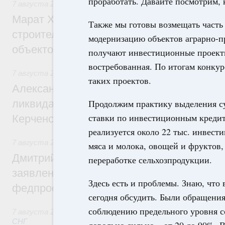
проработать. Давайте посмотрим, 
7 августа 2026
,
Экономика городов. Городская среда
Марат Хуснуллин: «Единый заказчик» з
Также мы готовы возмещать часть
строительство и реконструкцию более 3
модернизацию объектов аграрно-
объектов
получают инвестиционные проекты
востребованная. По итогам конкур
7 августа 2026
,
Чрезвычайные ситуации и ликвидация их 
таких проектов.
Александр Козлов провёл заседание пра
ликвидации последствий чрезвычайной с
Продолжим практику выделения с
ставки по инвестиционным кредита
Керченском проливе
реализуется около 22 тыс. инвест
7 августа 2026
,
Среднее профессиональное образование
мяса и молока, овощей и фруктов,
Дмитрий Чернышенко: Установлен рекорд
переработке сельхозпродукции.
заявлений от абитуриентов колледжей и
Здесь есть и проблемы. Знаю, что 
федпроекта «Профессионалитет»
сегодня обсудить. Были обращени
соблюдению предельного уровня с
7 августа 2026
,
Евразийский экономический союз. Интегр
СНГ