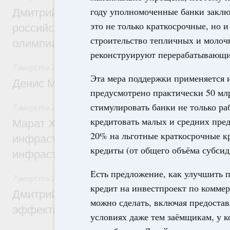
году уполномоченные банки заклю
Дмитрий Чернышенко и Сергей Кравцов 
это не только краткосрочные, но
российскую сборную с победой на Межд
строительство тепличных и молоч
олимпиаде по искусственному интеллект
реконструируют перерабатывающи
7 августа 2026
,
Общие вопросы промышленной политики
Эта мера поддержки применяется и
Денис Мантуров посетил Ярославскую о
предусмотрено практически 50 мл
стимулировать банки не только ра
7 августа 2026
,
Бюджеты субъектов Федерации. Межбюд
кредитовать малых и средних пре
Марат Хуснуллин: 15 объектов спортивн
20% на льготные краткосрочные к
инфраструктуры построили и обновили б
кредиты (от общего объёма субсид
инфраструктурным кредитам
Есть предложение, как улучшить 
7 августа 2026
,
Развитие сельских территорий
кредит на инвестпроект по коммер
Дмитрий Патрушев: Синхронизация госп
можно сделать, включая предостав
эффективность поддержки сельских тер
условиях даже тем заёмщикам, у к