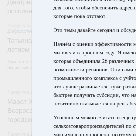
Дмитрий Чернышенко и Михаил Дегтярёв
для того, чтобы обеспечить адрес
россиян с Днём физкультурника
которые пока отстают.
8 августа 2026
,
Социальные инновации. Некоммерческие ор
Эти темы давайте сегодня и обсуд
Добровольчество и волонтёрство. Благотворительност
Татьяна Голикова поздравила волонтёров
Начнём с оценки эффективности ме
летием
мы ввели в прошлом году. Я имею
которая объединила 26 различных
Заместитель Председателя Правительства Татьяна Голикова п
Всероссийского общественного движения «Волонтёры-медики»
возможности регионов. Они сами 
промышленного комплекса с учётом
7 августа, пятница
что лучше развивается, хуже разви
7 августа 2026
,
Экономика городов. Городская среда
быстрее получать субсидии, что н
Марат Хуснуллин провёл заседание ком
позитивно сказывается на рентабе
Всероссийского конкурса лучших проект
Успешным можно считать и ещё од
городской среды
сельхозтоваропроизводителей по 
максимально упрощена, поэтому и
7 августа 2026
,
Отрасль информационных технологий