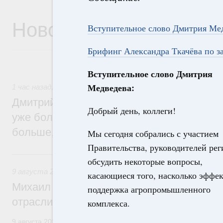
Новости
Вступительное слово Дмитрия Ме
Брифинг Александра Ткачёва по 
Вступительное слово Дмитрия
Медведева:
1 час назад
,
Среднее профессиональное образование
Дмитрий Чернышенко: В колледжи и тех
Добрый день, коллеги!
уже более 3,2 млн заявлений – примерно
больше, чем за аналогичный период про
Мы сегодня собрались с участием
Правительства, руководителей ре
Вчера
обсудить некоторые вопросы,
9 августа 2026
,
Регулирование в сфере строительства
касающиеся того, насколько эффе
Михаил Мишустин поздравил работников
поддержка агропромышленного
отрасли с профессиональным празднико
комплекса.
9 августа 2026 года отмечается профессиональный праздник –