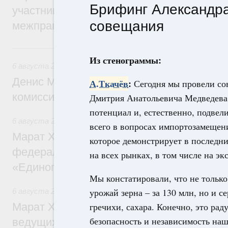
Брифинг Александра
участников заседания Евразийского
совещания
межправительственного совета
6 августа, четверг
Из стенограммы:
6 августа 2026
,
Общие вопросы промышленной политики
Денис Мантуров провёл заседание Прав
А.Ткачёв
:
Сегодня мы провели со
комиссии по промышленности
Дмитрия Анатольевича Медведева, 
потенциал и, естественно, подвел
6 августа 2026
,
Регулирование в сфере строительства
всего в вопросах импортозамещени
Марат Хуснуллин: Более 130 социальных
которое демонстрирует в последн
федерального значения построено под к
на всех рынках, в том числе на эк
«Единого заказчика»
Мы констатировали, что не только
урожай зерна – за 130 млн, но и с
6 августа 2026
,
Национальный проект «Инфраструктура д
Марат Хуснуллин: Порядка 200 дорожных
гречихи, сахара. Конечно, это ра
безопасность и независимость наш
ведущих к спортивным объектам, обновят