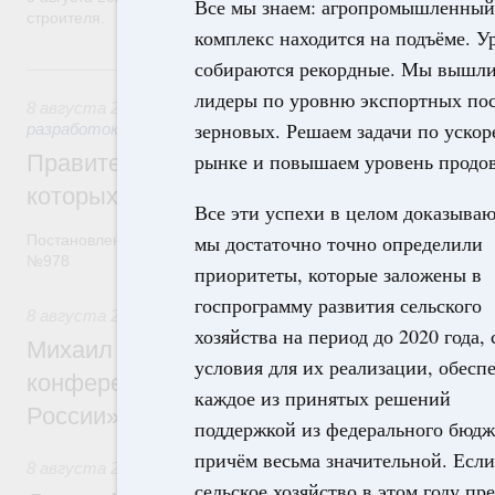
Все мы знаем: агропромышленный
строителя.
комплекс находится на подъёме. У
собираются рекордные. Мы вышли
8 августа, суббота
лидеры по уровню экспортных по
8 августа 2026
,
Государственная политика в сфере научны
зерновых. Решаем задачи по уск
разработок
рынке и повышаем уровень продов
Правительство расширило перечень пре
которых освобождаются от НДФЛ
Все эти успехи в целом доказываю
мы достаточно точно определили
Постановление от 5 августа 2026 года
№978
приоритеты, которые заложены в
госпрограмму развития сельского
8 августа 2026
,
Отрасль информационных технологий
хозяйства на период до 2020 года, 
Михаил Мишустин дал поручения по итог
условия для их реализации, обесп
конференции «Цифровая индустрия пр
каждое из принятых решений
России»
поддержкой из федерального бюдж
причём весьма значительной. Если
8 августа 2026
,
Спорт высших достижений и массовый сп
сельское хозяйство в этом году пр