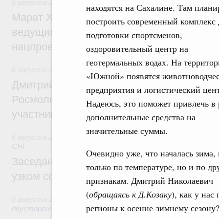
6 августа 2026
,
Национальный проект «Инфраструктура д
находятся на Сахалине. Там плани
Марат Хуснуллин: Порядка 200 дорожных
построить современный комплекс 
ведущих к спортивным объектам, обновят
подготовки спортсменов,
нацпроекту «Инфраструктура для жизни
оздоровительный центр на
геотермальных водах. На террито
6 августа 2026
,
Молодёжная политика
«Южной» появятся животноводче
Дмитрий Чернышенко, Сергей Кравцов и
предприятия и логистический цент
Росмолодёжи Григорий Гуров поприветс
Надеюсь, это поможет привлечь в 
участников проекта «Кольцо открытий»
дополнительные средства на
значительные суммы.
6 августа 2026
,
Евразийский экономический союз. Интегр
СНГ
Очевидно уже, что началась зима, 
Заседание Евразийского межправительст
только по температуре, но и по др
узком составе
признакам. Дмитрий Николаевич
(
обращаясь к Д.Козаку
), как у нас
6 августа 2026
,
Экономические отношения с зарубежными 
регионы к осенне-зимнему сезону
двусторонней основе