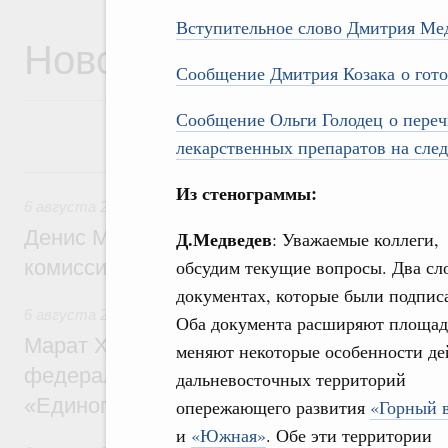
Вступительное слово Дмитрия Ме
Новости
Сообщение Дмитрия Козака о гото
Сообщение Ольги Голодец о пере
лекарственных препаратов на сле
6 августа, четверг
Из стенограммы:
6 августа 2026
,
Общие вопросы промышленной политики
Денис Мантуров провёл заседание Прав
Д.Медведев
: Уважаемые коллеги,
комиссии по промышленности
обсудим текущие вопросы. Два сл
документах, которые были подпис
6 августа 2026
,
Регулирование в сфере строительства
Оба документа расширяют площад
Марат Хуснуллин: Более 130 социальных
меняют некоторые особенности де
федерального значения построено под к
дальневосточных территорий
«Единого заказчика»
опережающего развития
«Горный 
и
«Южная»
. Обе эти территории