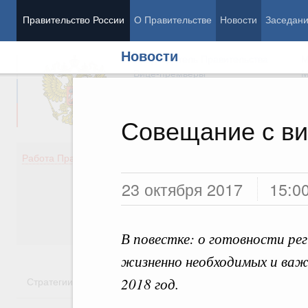
Правительство России
О Правительстве
Новости
Заседан
Новости
Председатель Правительства
М
Вице-премьеры
М
Совещание с в
Демография
Занято
Работа Правительства
Здоровье
Технол
23 октября 2017
15:0
Образование
Эконом
Культура
Финан
Общество
Социал
Государство
В повестке: о готовности рег
жизненно необходимых и важ
2018 год.
Стратегии
Государственные программы
Национальн