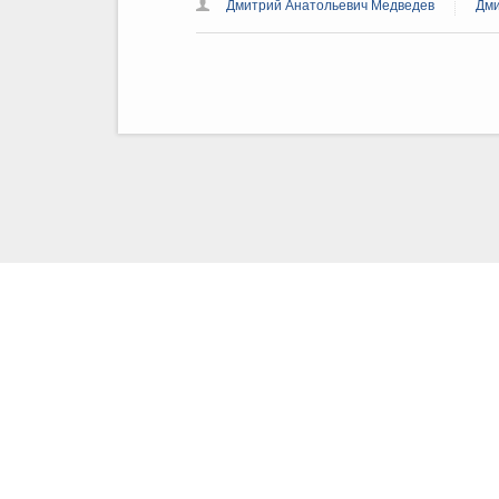
Дмитрий Анатольевич Медведев
Дми