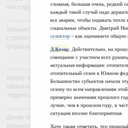
сложная, большая очень, редкий с
многофункциональные зоны дорожного с
каждый такой случай надо держать
все аварии, чтобы подавать тепло 
6 августа 2026
,
Технологическое развитие. Инновации
социальные объекты. Дмитрий Ни
Михаил Мишустин дал поручения по ито
селектор
– как оцениваете общую г
стратегической сессии о совершенствов
управления научно-технологическим раз
Д.Козак
: Действительно, на прош
совещание с участием всех руково
5 августа, среда
актуальная информация: отопитель
5 августа 2026
,
Жилищно-коммунальное хозяйство
отопительный сезон в Южном феде
Марат Хуснуллин: Более 4,3 тыс. объек
Большинство субъектов начали эту
обновлено в России при участии Фонда 
сезону по всем направлениям этой
территорий
примерно значениям прошлого года
лучше, чем в прошлом году, в час
5 августа 2026
,
Инструменты развития территорий. ОЭЗ.
ситуация вполне благоприятная.
Денис Мантуров провёл совещание по р
проектов института кураторства в Ураль
Хочу также отметить, что прошлы