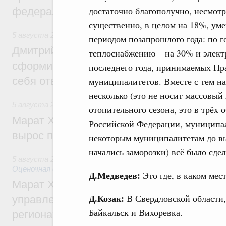
достаточно благополучно, несмотр
федеральном округе
существенно, в целом на 18%, ум
5 августа 2026
,
Молодёжная политика
периодом позапрошлого года: по 
Дмитрий Чернышенко: Всемирный фести
теплоснабжению – на 30% и элект
сформировал целое сообщество людей, 
последнего года, принимаемых Пр
себя ответственность за будущее
муниципалитетов. Вместе с тем на
несколько (это не носит массовый 
5 августа 2026
,
Национальный проект «Инфраструктура д
отопительного сезона, это в трёх
Марат Хуснуллин: Ввод нежилых зданий 
Российской Федерации, муниципал
вырос почти на треть
некоторым муниципалитетам до вы
начались заморозки) всё было сдел
5 августа 2026
,
Земельные отношения. Кадастровая сист
Оценочная деятельность
Д.Медведев:
Это где, в каком мес
Марат Хуснуллин: По решению правкоми
Д.Козак:
В Свердловской области, 
управление «ДОМ.РФ» перейдёт более 16
Байкальск и Вихоревка.
регионах