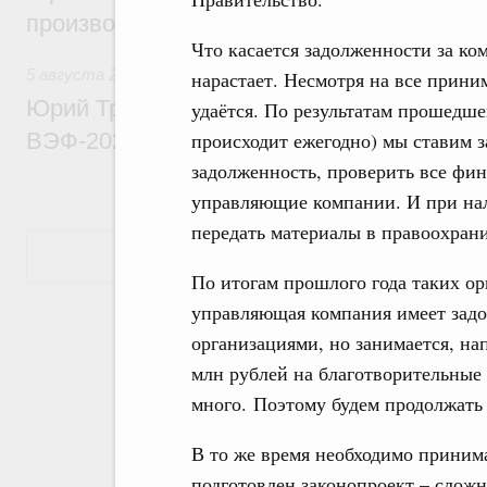
производительности труда
Что касается задолженности за ко
5 августа 2026
,
Общие вопросы развития ДФО
нарастает. Несмотря на все прини
Юрий Трутнев: Опубликована программа
удаётся. По результатам прошедше
ВЭФ-2026
происходит ежегодно) мы ставим з
задолженность, проверить все фи
управляющие компании. И при на
передать материалы в правоохран
Показать еще
По итогам прошлого года таких ор
управляющая компания имеет зад
организациями, но занимается, на
млн рублей на благотворительные
много. Поэтому будем продолжать 
В то же время необходимо приним
подготовлен законопроект – сложн