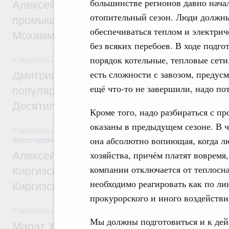
большинстве регионов давно нача
Алексей Оверчук провёл рабочую встреч
отопительный сезон. Люди должн
промышленности, недропользования и т
обеспечиваться теплом и электрич
Мохаммадом Атабаком
без всяких перебоев. В ходе подг
порядок котельные, тепловые сети,
6 августа 2026
,
Внутренний и въездной туризм
есть сложности с завозом, предус
Дмитрий Чернышенко: Порядка 110 марш
ещё что-то не завершили, надо по
популярного туризма в 35 регионах созд
Десятилетия науки и технологий
Кроме того, надо разбираться с п
оказаны в предыдущем сезоне. В ч
6 августа 2026
,
Экономические и гуманитарные отношения
она абсолютно вопиющая, когда л
двусторонней основе
хозяйства, причём платят вовремя
Алексей Оверчук принял участие в работе
компании отключается от теплосн
Киргизского экономического форума и XII
необходимо реагировать как по ли
Киргизской межрегиональной конференц
прокурорского и иного воздействи
6 августа 2026
,
Дорожное хозяйство
Мы должны подготовиться и к дей
Марат Хуснуллин: На двух скоростных т