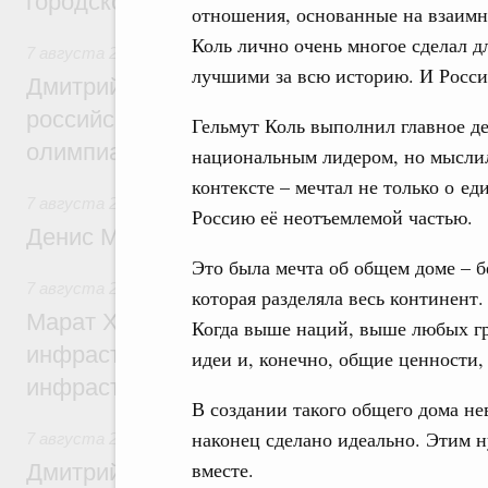
городской среды
отношения, основанные на взаимн
Коль лично очень многое сделал 
7 августа 2026
,
Отрасль информационных технологий
лучшими за всю историю. И Россия
Дмитрий Чернышенко и Сергей Кравцов 
российскую сборную с победой на Межд
Гельмут Коль выполнил главное де
олимпиаде по искусственному интеллект
национальным лидером, но мыслил
контексте – мечтал не только о е
7 августа 2026
,
Общие вопросы промышленной политики
Россию её неотъемлемой частью.
Денис Мантуров посетил Ярославскую о
Это была мечта об общем доме – б
7 августа 2026
,
Бюджеты субъектов Федерации. Межбюд
которая разделяла весь континент.
Марат Хуснуллин: 15 объектов спортивн
Когда выше наций, выше любых гра
инфраструктуры построили и обновили б
идеи и, конечно, общие ценности,
инфраструктурным кредитам
В создании такого общего дома нев
наконец сделано идеально. Этим н
7 августа 2026
,
Развитие сельских территорий
вместе.
Дмитрий Патрушев: Синхронизация госп