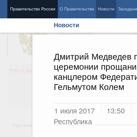
Правительство России
О Правительстве
Новости
Заседан
Новости
Председатель Правительства
М
Вице-премьеры
М
Дмитрий Медведев п
церемонии прощани
Демография
Занято
Работа Правительства
канцлером Федерат
Здоровье
Технол
Образование
Эконом
Гельмутом Колем
Культура
Финан
Общество
Социал
Государство
1 июля 2017
13:50
Республика
Стратегии
Государственные программы
Национальн