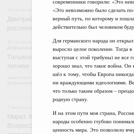
современники говорили: «Это нев
«Это невозможно было сделать по-
14 часов назад
,
Спорт высших достижений и массовый сп
верный путь, по которому и пошла
Дмитрий Чернышенко и Михаил Дегтярёв
действительно был человеком буд
россиян с Днём физкультурника
Для германского народа он открыл
16 часов назад
,
Социальные инновации. Некоммерческие орг
выросло целое поколение. Тогда в 
Добровольчество и волонтёрство. Благотворительност
Татьяна Голикова поздравила волонтёров
выступая с этой трибуны) не все 
хорошо знал, что такое война. Он
летием
шёл к тому, чтобы Европа никогда
Заместитель Председателя Правительства Татьяна Голикова поздра
ни враждующими идеологиями. Ве
Всероссийского общественного движения «Волонтёры-медики» с 10
что только таким образом – преод
Вчера
родную страну.
7 августа 2026
,
Экономика городов. Городская среда
И на этом пути моя страна, Росси
Марат Хуснуллин провёл заседание ком
народы особенно глубоко понимал
Всероссийского конкурса лучших проект
ценность мира. Это позволило вч