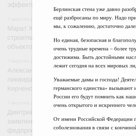
эффективность поддержки сельских тер
Берлинская стена уже давно разоб
ещё разбросаны по миру. Надо при
7 августа 2026
,
Экономика городов. Городская среда
мы, к сожалению, достаточно дал
Марат Хуснуллин: «Единый заказчик» з
строительство и реконструкцию более 3
Но единая, безопасная и благопол
объектов
очень трудные времена – более тру
достижима. Быть достойными насле
7 августа 2026
,
Чрезвычайные ситуации и ликвидация их 
лежит сегодня на всех мировых ли
Александр Козлов провёл заседание пра
Уважаемые дамы и господа! Деяте
ликвидации последствий чрезвычайной с
германского единства» вызывают и
Керченском проливе
России его будут помнить как наш
7 августа 2026
,
Среднее профессиональное образование
очень открытого и искреннего чел
Дмитрий Чернышенко: Установлен рекорд
От имени Российской Федерации п
заявлений от абитуриентов колледжей и
соболезнования в связи с кончино
федпроекта «Профессионалитет»