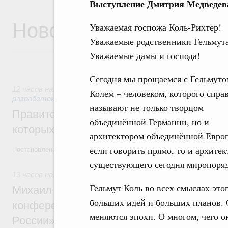
Выступление Дмитрия Медведева
Новости
Уважаемая госпожа Коль-Рихтер!
Уважаемые родственники Гельмута
Уважаемые дамы и господа!
Сегодня мы прощаемся с Гельмуто
12 часов назад
,
Государственная политика в сфере научны
Колем – человеком, которого спра
разработок
называют не только творцом
Правительство расширило перечень пре
объединённой Германии, но и
которых освобождаются от НДФЛ
архитектором объединённой Евро
если говорить прямо, то и архите
Постановление от 5 августа 2026 года №978
существующего сегодня миропоряд
13 часов назад
,
Отрасль информационных технологий
Гельмут Коль во всех смыслах это
Михаил Мишустин дал поручения по итог
больших идей и больших планов. 
конференции «Цифровая индустрия пр
меняются эпохи. О многом, чего он
России»