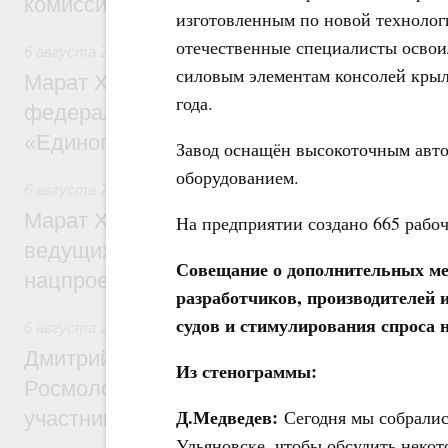
комиссии по промышленности
изготовленным по новой технолог
отечественные специалисты осво
6 августа 2026
,
Регулирование в сфере строительства
силовым элементам консолей крыл
Марат Хуснуллин: Более 130 социальных
года.
федерального значения построено под к
«Единого заказчика»
Завод оснащён высокоточным авт
оборудованием.
6 августа 2026
,
Национальный проект «Инфраструктура д
Марат Хуснуллин: Порядка 200 дорожных
На предприятии создано 665 рабоч
ведущих к спортивным объектам, обновят
Совещание о дополнительных ме
нацпроекту «Инфраструктура для жизни
разработчиков, производителей 
судов и стимулирования спроса 
6 августа 2026
,
Молодёжная политика
Дмитрий Чернышенко, Сергей Кравцов и
Из стенограммы:
Росмолодёжи Григорий Гуров поприветс
Д.Медведев:
Сегодня мы собралис
участников проекта «Кольцо открытий»
Ульяновске, чтобы обсудить некот