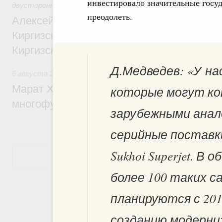
инвестировало значительные госуд
двусторонней основе
преодолеть.
Алексей Оверчук принял участие в работе
Киргизского экономического форума и XII
Киргизской межрегиональной конференц
Д.Медведев: «У на
6 августа 2026
,
Дорожное хозяйство
Марат Хуснуллин: На двух скоростных т
которые могут ко
многофункциональные зоны дорожного с
зарубежными анало
серийные поставк
Sukhoi Superjet. В
Показать еще
более 100 таких 
планируются с 201
созданию модерни