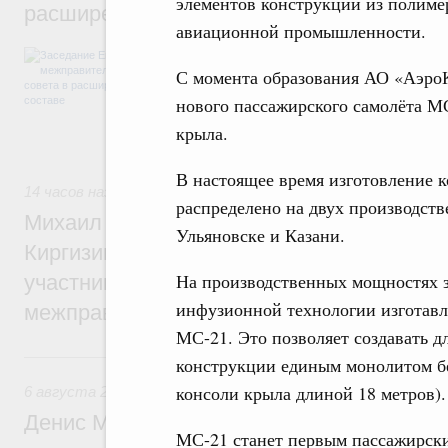
элементов конструкций из полим
расширенном составе
авиационной промышленности.
В повестке заседания актуальные задачи 
числе совершенствование кооперации в о
С момента образования АО «АэроК
регулирования и администрирования, разв
нового пассажирского самолёта МС
обеспечение продовольственной безопасн
железнодорожных перевозок, формирован
крыла.
рынка.
В настоящее время изготовление 
14 часов назад
,
Евразийский экономический союз. Интегра
распределено на двух производст
Михаил Мишустин принял участие во вст
Ульяновске и Казани.
Киргизии Садыра Жапарова с главами де
На производственных мощностях 
участников заседания Евразийского
инфузионной технологии изготавл
межправительственного совета
МС-21. Это позволяет создавать 
Вчера
конструкции единым монолитом бе
консоли крыла длиной 18 метров).
6 августа 2026
,
Общие вопросы промышленной политики
Денис Мантуров провёл заседание Прав
МС-21 станет первым пассажирск