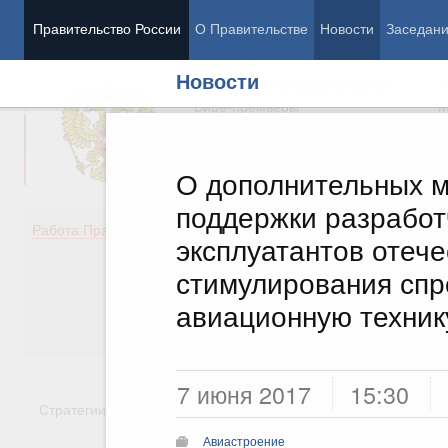
Правительство России
О Правительстве
Новости
Заседан
Новости
Председатель Правительства
М
Вице-премьеры
М
О дополнительных м
поддержки разработ
Демография
Занято
Работа Правительства
эксплуатантов отеч
Здоровье
Технол
Образование
Эконом
стимулирования спр
Культура
Финан
авиационную техник
Общество
Социал
Государство
7 июня 2017
15:30
Стратегии
Государственные программы
Национальн
Авиастроение