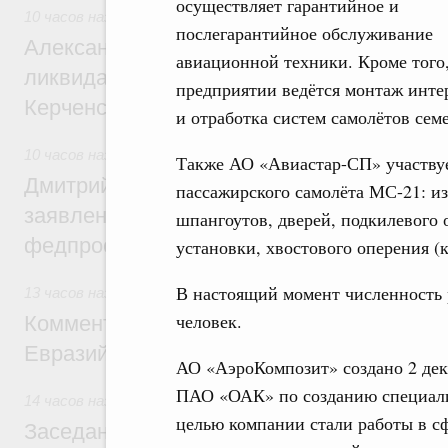
осуществляет гарантийное и
10 часов назад
,
Чрезвычайные ситуации и ликвидация их п
послегарантийное обслуживание
Александр Козлов провёл заседание пра
авиационной техники. Кроме того,
ликвидации последствий чрезвычайной с
предприятии ведётся монтаж инте
Керченском проливе
и отработка систем самолётов семе
10 часов назад
,
Среднее профессиональное образование
Также АО «Авиастар-СП» участвуе
Дмитрий Чернышенко: Установлен рекорд
пассажирского самолёта МС-21: из
заявлений от абитуриентов колледжей и
шпангоутов, дверей, подкилевого 
федпроекта «Профессионалитет»
установки, хвостового оперения (к
В настоящий момент численность р
13 часов назад
,
Евразийский экономический союз. Интегра
человек.
Комментарий Алексея Оверчука по итога
Евразийского межправительственного со
АО «АэроКомпозит» создано 2 дека
ПАО «ОАК» по созданию специал
14 часов назад
,
Евразийский экономический союз. Интегра
целью компании стали работы в с
Заседание Евразийского межправительст