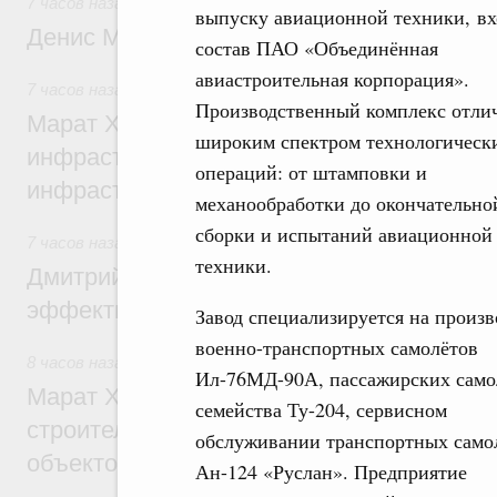
7 часов назад
,
Общие вопросы промышленной политики
выпуску авиационной техники, вх
Денис Мантуров посетил Ярославскую о
состав ПАО «Объединённая
авиастроительная корпорация».
7 часов назад
,
Бюджеты субъектов Федерации. Межбюдже
Производственный комплекс отли
Марат Хуснуллин: 15 объектов спортивн
широким спектром технологическ
инфраструктуры построили и обновили б
операций: от штамповки и
инфраструктурным кредитам
механообработки до окончательно
сборки и испытаний авиационной
7 часов назад
,
Развитие сельских территорий
техники.
Дмитрий Патрушев: Синхронизация госп
эффективность поддержки сельских тер
Завод специализируется на произв
военно-транспортных самолётов
8 часов назад
,
Экономика городов. Городская среда
Ил-76МД-90А, пассажирских само
Марат Хуснуллин: «Единый заказчик» з
семейства Ту-204, сервисном
строительство и реконструкцию более 3
обслуживании транспортных само
объектов
Ан-124 «Руслан». Предприятие