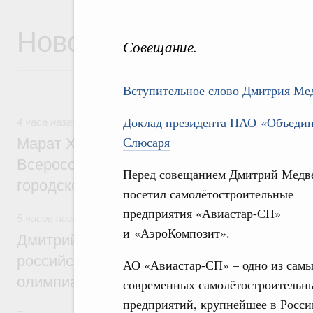
Новости
Совещание.
Вступительное слово Дмитрия Ме
Доклад президента ПАО «Объедин
4 часа назад
,
Экономика городов. Городская среда
Слюсаря
Марат Хуснуллин провёл заседание ком
Всероссийского конкурса лучших проект
Перед совещанием Дмитрий Медв
городской среды
посетил самолётостроительные
предприятия «Авиастар-СП»
5 часов назад
,
Отрасль информационных технологий
и «АэроКомпозит».
Дмитрий Чернышенко и Сергей Кравцов 
российскую сборную с победой на Межд
АО «Авиастар-СП» – одно из сам
олимпиаде по искусственному интеллект
современных самолётостроительн
предприятий, крупнейшее в Росси