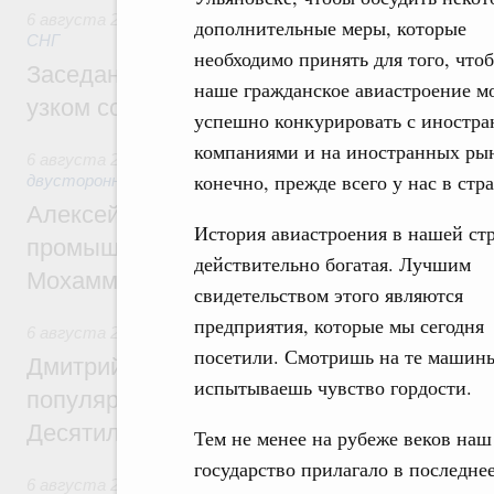
6 августа 2026
,
Евразийский экономический союз. Интегр
дополнительные меры, которые
СНГ
необходимо принять для того, что
Заседание Евразийского межправительст
наше гражданское авиастроение м
узком составе
успешно конкурировать с иностр
компаниями и на иностранных рын
6 августа 2026
,
Экономические отношения с зарубежными 
конечно, прежде всего у нас в стра
двусторонней основе
Алексей Оверчук провёл рабочую встреч
История авиастроения в нашей ст
промышленности, недропользования и т
действительно богатая. Лучшим
Мохаммадом Атабаком
свидетельством этого являются
предприятия, которые мы сегодня
6 августа 2026
,
Внутренний и въездной туризм
посетили. Смотришь на те машины
Дмитрий Чернышенко: Порядка 110 марш
испытываешь чувство гордости.
популярного туризма в 35 регионах созд
Десятилетия науки и технологий
Тем не менее на рубеже веков на
государство прилагало в последне
6 августа 2026
,
Экономические и гуманитарные отношения