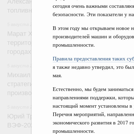
Александр Новак провёл совещание по с
сегодня очень важными составля
топливном рынке
безопасности. Эти показатели у н
5 августа 2026
,
Жилищная политика, рынок жилья
В этом году мы открываем новое 
Марат Хуснуллин: Первые проекты компл
производителей машин и оборудо
территорий в Донбассе и Новороссии бу
промышленности.
городах ДНР
Правила предоставления таких су
5 августа 2026
,
Вопросы производительности труда и по
я также недавно утвердил, это был
Михаил Мишустин дал поручения по ито
мая.
стратегической сессии, посвящённой п
Естественно, мы будем заниматься
производительности труда
направлениями поддержки, которы
настоящий момент установлены в
5 августа 2026
,
Общие вопросы развития ДФО
Перечня мероприятий, направленн
Юрий Трутнев: Опубликована программа
экономического развития в 2017 г
ВЭФ-2026
промышленности.