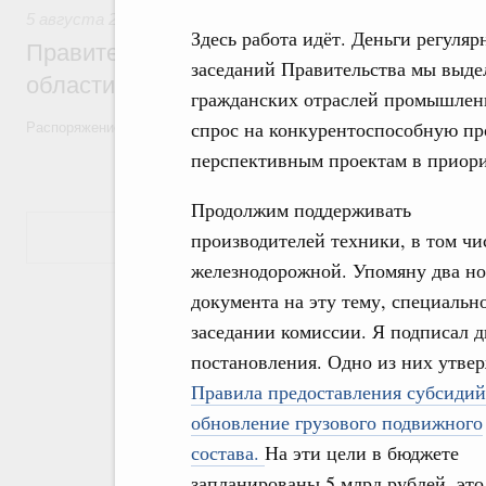
5 августа 2026
,
Национальный проект «Экологическое бла
Здесь работа идёт. Деньги регуля
Правительство увеличило объём финанс
заседаний Правительства мы выде
области в рамках федерального проекта
гражданских отраслей промышленн
спрос на конкурентоспособную пр
Распоряжение от 3 августа 2026 года №2067-р
перспективным проектам в приори
Продолжим поддерживать
Показать еще
производителей техники, в том чи
железнодорожной. Упомяну два н
документа на эту тему, специальн
заседании комиссии. Я подписал д
постановления. Одно из них утве
Правила предоставления субсидий
обновление грузового подвижного
состава.
На эти цели в бюджете
запланированы 5 млрд рублей, это