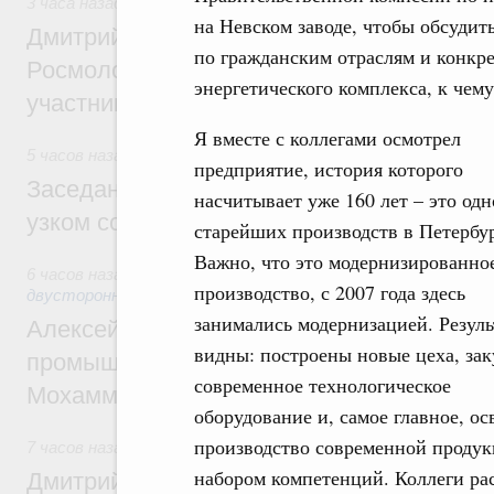
3 часа назад
,
Молодёжная политика
на Невском заводе, чтобы обсуди
Дмитрий Чернышенко, Сергей Кравцов и
по гражданским отраслям и конкр
Росмолодёжи Григорий Гуров поприветс
энергетического комплекса, к чему
участников проекта «Кольцо открытий»
Я вместе с коллегами осмотрел
5 часов назад
,
Евразийский экономический союз. Интеграц
предприятие, история которого
Заседание Евразийского межправительст
насчитывает уже 160 лет – это одн
узком составе
старейших производств в Петербур
Важно, что это модернизированно
6 часов назад
,
Экономические отношения с зарубежными ст
производство, с 2007 года здесь
двусторонней основе
занимались модернизацией. Резул
Алексей Оверчук провёл рабочую встреч
видны: построены новые цеха, за
промышленности, недропользования и т
современное технологическое
Мохаммадом Атабаком
оборудование и, самое главное, ос
производство современной продук
7 часов назад
,
Внутренний и въездной туризм
набором компетенций. Коллеги рас
Дмитрий Чернышенко: Порядка 110 марш