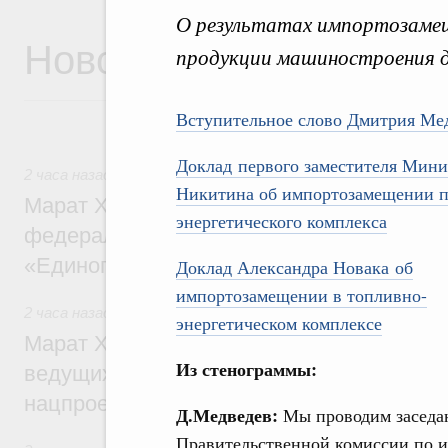
О результатах импортозамещ
Новости
продукции машиностроения дл
Вступительное слово Дмитрия Ме
Доклад первого заместителя Мини
2 часа назад
,
Регулирование в сфере строительства
Никитина об импортозамещении п
Марат Хуснуллин: Более 130 социальных
энергетического комплекса
федерального значения построено под к
«Единого заказчика»
Доклад Александра Новака об
импортозамещении в топливно-
2 часа назад
,
Национальный проект «Инфраструктура для
энергетическом комплексе
Марат Хуснуллин: Порядка 200 дорожных
Из стенограммы:
ведущих к спортивным объектам, обновят
нацпроекту «Инфраструктура для жизни
Д.Медведев:
Мы проводим заседа
Правительственной комиссии по 