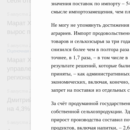
себя ответственность за будущее
значения поставок по импорту – 5
смысле импортозамещения, чем пл
5 августа 2026
,
Национальный проект «Инфраструктура д
Марат Хуснуллин: Ввод нежилых зданий 
Не могу не упомянуть достижени
вырос почти на треть
аграриев. Импорт продовольствен
товаров и сельхозсырья за три года
5 августа 2026
,
Земельные отношения. Кадастровая сист
снизился более чем в полтора раза
Оценочная деятельность
точнее, в 1,7 раза, – в том числе в
Марат Хуснуллин: По решению правкоми
результате решений, которые были
управление «ДОМ.РФ» перейдёт более 16
приняты, – как административных,
регионах
экономических, включая, конечно,
запрет на поставки из отдельных с
5 августа 2026
,
Внутренний и въездной туризм
Дмитрий Чернышенко: Внутренний туриз
За счёт продуманной государствен
на 4,3%, въездной – на 20,1%
собственной сельхозпродукции. З
прирост производства составил п
5 августа 2026
,
Оборот бензина и дизельного топлива
продуктов, включая напитки, – 2,