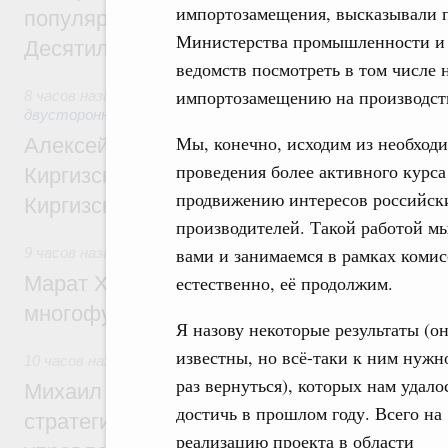
импортозамещения, высказывали 
популярного туризма в 35 регионах созд
Министерства промышленности и т
Десятилетия науки и технологий
ведомств посмотреть в том числе 
импортозамещению на производст
8 часов назад
,
Экономические и гуманитарные отношения 
двусторонней основе
Мы, конечно, исходим из необход
Алексей Оверчук принял участие в работе
проведения более активного курса
Киргизского экономического форума и XII
продвижению интересов российск
Киргизской межрегиональной конференц
производителей. Такой работой мы
вами и занимаемся в рамках комис
9 часов назад
,
Дорожное хозяйство
Марат Хуснуллин: На двух скоростных т
естественно, её продолжим.
многофункциональные зоны дорожного с
Я назову некоторые результаты (о
известны, но всё-таки к ним нужн
10 часов назад
,
Технологическое развитие. Инновации
раз вернуться), которых нам удало
Михаил Мишустин дал поручения по ито
достичь в прошлом году. Всего на
стратегической сессии о совершенствов
реализацию проекта в области