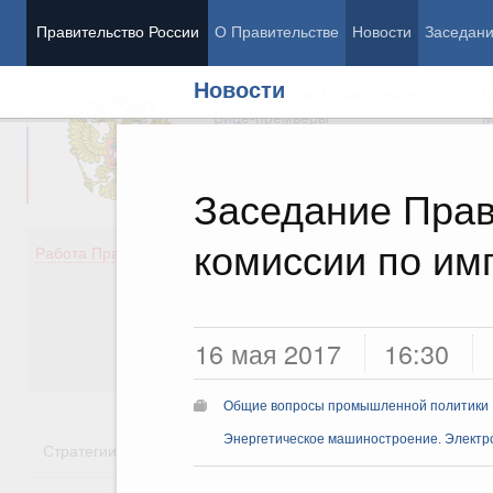
Правительство России
О Правительстве
Новости
Заседан
Новости
Председатель Правительства
М
Вице-премьеры
М
Заседание Прав
комиссии по и
Демография
Занято
Работа Правительства
Здоровье
Технол
Образование
Эконом
Культура
Финан
Общество
Социал
16 мая 2017
16:30
Государство
Общие вопросы промышленной политики
Энергетическое машиностроение. Элект
Стратегии
Государственные программы
Национальн