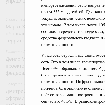
управления научно-технологическим раз
импортозамещения было направле
почти 375 млрд рублей. Для наши
Вчера
текущих экономических возможно
5 августа 2026
,
Жилищно-коммунальное хозяйство
это немало. В том числе почти 10
Марат Хуснуллин: Более 4,3 тыс. объек
составили средства господдержки, 
обновлено в России при участии Фонда 
средства федерального бюджета и 
территорий
промышленности.
5 августа 2026
,
Инструменты развития территорий. ОЭЗ.
У нас есть отрасли, где зависимо
Денис Мантуров провёл совещание по р
есть. Это в том числе транспортн
проектов института кураторства в Ураль
Всего 3%, обращаю внимание. Ряд 
федеральном округе
было предусмотрено планом соде
промышленности. Цифры называть 
5 августа 2026
,
Молодёжная политика
причём в благоприятную сторону. 
Дмитрий Чернышенко: Всемирный фести
нефтегазовое машиностроение: пл
сформировал целое сообщество людей, 
сейчас это 45,5%. В радиоэлектр