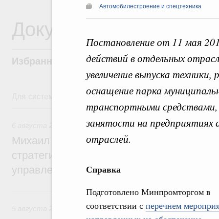
Автомобилестроение и спецтехника
Документы
Постановление от 11 мая 20
действий в отдельных отрасл
Избранные документы со справками к ни
увеличение выпуска техники,
оснащение парка муниципаль
Для системного поиска перейдите в раздел "Поиск по 
транспортными средствами, 
6 августа, четверг
занятости на предприятиях
6 августа 2026
,
Технологическое развитие. Инновации
отраслей.
Михаил Мишустин дал поручения по ито
стратегической сессии о совершенствов
Справка
управления научно-технологическим раз
Подготовлено Минпромторгом в
5 августа, среда
соответствии с
перечнем мероприя
5 августа 2026
,
Вопросы производительности труда и по