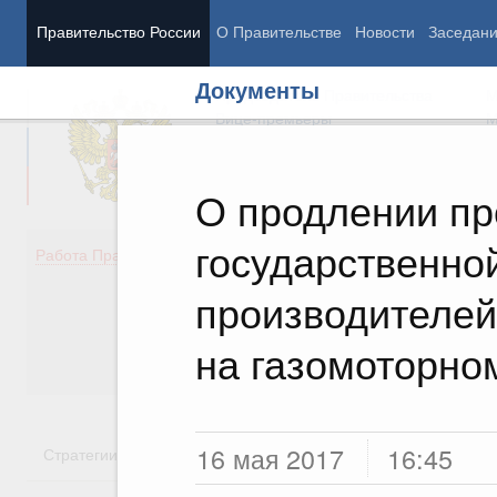
Правительство России
О Правительстве
Новости
Заседан
Документы
Председатель Правительства
М
Вице-премьеры
М
О продлении п
государственно
Демография
Занято
Работа Правительства
Здоровье
Технол
Образование
Эконом
производителей
Культура
Финан
Общество
Социал
на газомоторно
Государство
16 мая 2017
16:45
Стратегии
Государственные программы
Национальн