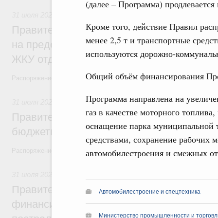
(далее – Программа) продлевается 
31 июля 2026
,
Социальная поддержка отдельных категорий
Кроме того, действие Правил расп
Правительство направит регионам более
менее 2,5 т и транспортные средс
на предоставление мер социальной подд
используются дорожно-коммуналь
ЖКУ отдельным категориям граждан
Общий объём финансирования Про
Распоряжение от 30 июля 2026 года №2032-р
Программа направлена на увелич
31 июля 2026
,
Бюджеты субъектов Федерации. Межбюдже
газ в качестве моторного топлива
Правительство спишет часть задолженно
оснащение парка муниципальной 
бюджетным кредитам ещё двум региона
средствами, сохранение рабочих м
Распоряжение от 29 июля 2026 года №2016-р
автомобилестроения и смежных от
31 июля 2026
,
Чрезвычайные ситуации и ликвидация их по
Правительство выделило дополнительно
Автомобилестроение и спецтехника
финансирование Дагестану и Чечне на 
Министерство промышленности и торговл