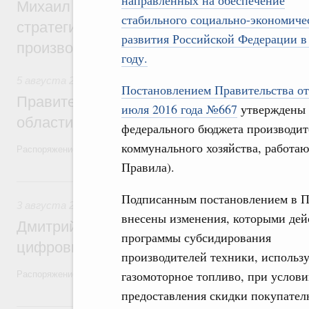
направленных на обеспечение
Михаил Мишустин дал поручения по ито
стабильного социально-экономиче
стратегической сессии, посвящённой п
развития Российской Федерации в
производительности труда
году.
5 августа 2026
,
Национальный проект «Экологическое бла
Постановлением Правительства от
Правительство увеличило объём финанс
июля 2016 года №667
утверждены 
области в рамках федерального проекта
федерального бюджета производит
коммунального хозяйства, работаю
Распоряжение от 3 августа 2026 года №2067-р
Правила).
3 августа, понедельник
Подписанным постановлением в П
3 августа 2026
,
Регулирование в сфере торговли. Защита
внесены изменения, которыми дей
Дмитрий Григоренко возглавил штаб по 
программы субсидирования
цифровых платформ
производителей техники, исполь
газомоторное топливо, при услов
Распоряжение от 25 июля 2026 года №1966-р
предоставления скидки покупате
31 июля, пятница