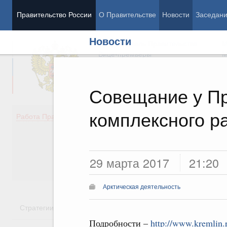
Правительство России
О Правительстве
Новости
Заседан
Новости
Председатель Правительства
М
Вице-премьеры
М
Совещание у Пр
комплексного р
Демография
Занято
Работа Правительства
Здоровье
Технол
Образование
Эконом
Культура
Финан
Общество
Социал
29 марта 2017
21:20
Государство
Арктическая деятельность
Стратегии
Государственные программы
Национальн
Подробности –
http://www.kremlin.