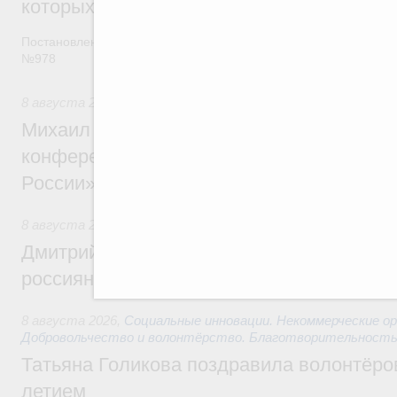
которых освобождаются от НДФЛ
Постановление от 5 августа 2026 года
№978
8 августа 2026
,
Отрасль информационных технологий
Михаил Мишустин дал поручения по итог
конференции «Цифровая индустрия пр
России»
8 августа 2026
,
Спорт высших достижений и массовый сп
Дмитрий Чернышенко и Михаил Дегтярёв
россиян с Днём физкультурника
8 августа 2026
,
Социальные инновации. Некоммерческие ор
Добровольчество и волонтёрство. Благотворительност
Татьяна Голикова поздравила волонтёров
летием