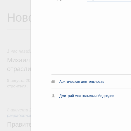
Новости
1 час назад
,
Регулирование в сфере строительства
Михаил Мишустин поздравил работников
отрасли с профессиональным празднико
9 августа 2026 года отмечается профессиональный праздник –
Арктическая деятельность
строителя.
Дмитрий Анатольевич Медведев
Вчера
8 августа 2026
,
Государственная политика в сфере научны
разработок
Правительство расширило перечень пре