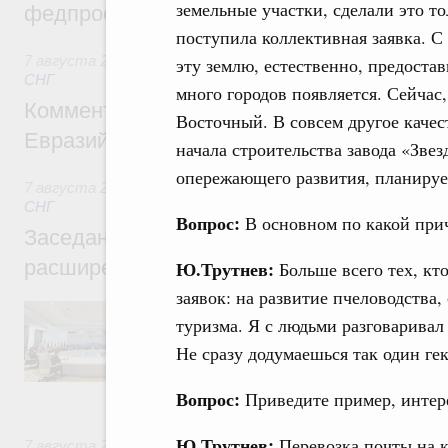
земельные участки, сделали это то
федпроекта «Профессионалитет»
поступила коллективная заявка. С
7 августа 2026
,
Евразийский экономический союз. Интегр
эту землю, естественно, предостав
СНГ
много городов появляется. Сейчас,
Комментарий Алексея Оверчука по итога
Восточный. В совсем другое качес
Евразийского межправительственного со
начала строительства завода «Зве
опережающего развития, планируе
7 августа 2026
,
Евразийский экономический союз. Интегр
СНГ
Вопрос:
В основном по какой прич
Заседание Евразийского межправительст
расширенном составе
Ю.Трутнев:
Больше всего тех, кто
заявок: на развитие пчеловодства, 
В повестке заседания актуальные задачи 
туризма. Я с людьми разговаривал
числе совершенствование кооперации в о
регулирования и администрирования, разв
Не сразу додумаешься так один ге
обеспечение продовольственной безопасн
железнодорожных перевозок, формирован
Вопрос:
Приведите пример, инте
рынка.
Ю.Трутнев:
Перевозка почты на к
7 августа 2026
,
Евразийский экономический союз. Интегр