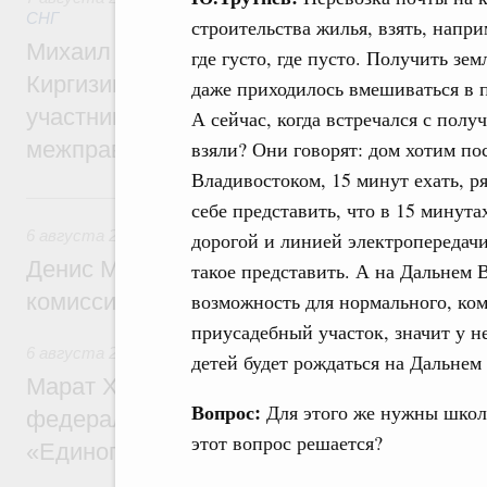
СНГ
строительства жилья, взять, напри
Михаил Мишустин принял участие во вст
где густо, где пусто. Получить з
Киргизии Садыра Жапарова с главами де
даже приходилось вмешиваться в п
участников заседания Евразийского
А сейчас, когда встречался с полу
межправительственного совета
взяли? Они говорят: дом хотим пос
Владивостоком, 15 минут ехать, р
6 августа, четверг
себе представить, что в 15 минут
6 августа 2026
,
Общие вопросы промышленной политики
дорогой и линией электропередачи
Денис Мантуров провёл заседание Прав
такое представить. А на Дальнем 
комиссии по промышленности
возможность для нормального, ком
приусадебный участок, значит у н
6 августа 2026
,
Регулирование в сфере строительства
детей будет рождаться на Дальнем
Марат Хуснуллин: Более 130 социальных
Вопрос:
Для этого же нужны школы
федерального значения построено под к
этот вопрос решается?
«Единого заказчика»