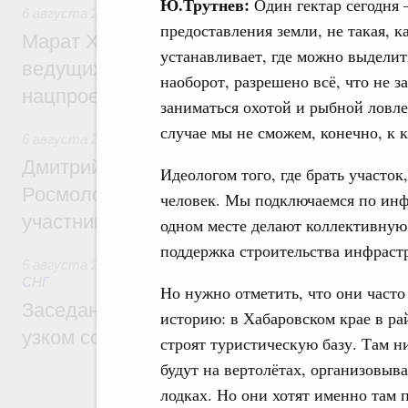
Ю.Трутнев:
Один гектар сегодня 
6 августа 2026
,
Национальный проект «Инфраструктура д
предоставления земли, не такая, 
Марат Хуснуллин: Порядка 200 дорожных
устанавливает, где можно выделить
ведущих к спортивным объектам, обновят
наоборот, разрешено всё, что не 
нацпроекту «Инфраструктура для жизни
заниматься охотой и рыбной ловле
случае мы не сможем, конечно, к к
6 августа 2026
,
Молодёжная политика
Дмитрий Чернышенко, Сергей Кравцов и
Идеологом того, где брать участок
Росмолодёжи Григорий Гуров поприветс
человек. Мы подключаемся по инфр
участников проекта «Кольцо открытий»
одном месте делают коллективную 
поддержка строительства инфраст
6 августа 2026
,
Евразийский экономический союз. Интегр
СНГ
Но нужно отметить, что они часто
Заседание Евразийского межправительст
историю: в Хабаровском крае в р
узком составе
строят туристическую базу. Там н
будут на вертолётах, организовыв
лодках. Но они хотят именно там 