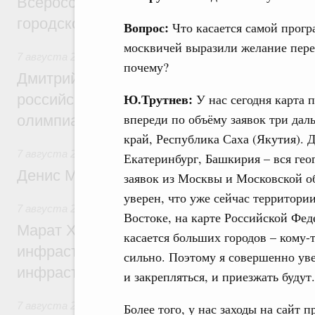
Всероссийского конкурса лучших проект
городской среды
Вопрос:
Что касается самой прог
москвичей выразили желание перее
7 августа 2026
,
Отрасль информационных технологий
почему?
Дмитрий Чернышенко и Сергей Кравцов 
Ю.Трутнев:
российскую сборную с победой на Межд
У нас сегодня карта 
впереди по объёму заявок три да
олимпиаде по искусственному интеллект
край, Республика Саха (Якутия). 
7 августа 2026
,
Общие вопросы промышленной политики
Екатеринбург, Башкирия – вся ге
Денис Мантуров посетил Ярославскую о
заявок из Москвы и Московской об
уверен, что уже сейчас территори
7 августа 2026
,
Бюджеты субъектов Федерации. Межбюд
Востоке, на карте Российской Фед
Марат Хуснуллин: 15 объектов спортивн
касается больших городов – кому-т
инфраструктуры построили и обновили б
сильно. Поэтому я совершенно уве
инфраструктурным кредитам
и закрепляться, и приезжать будут.
7 августа 2026
,
Развитие сельских территорий
Более того, у нас заходы на сайт