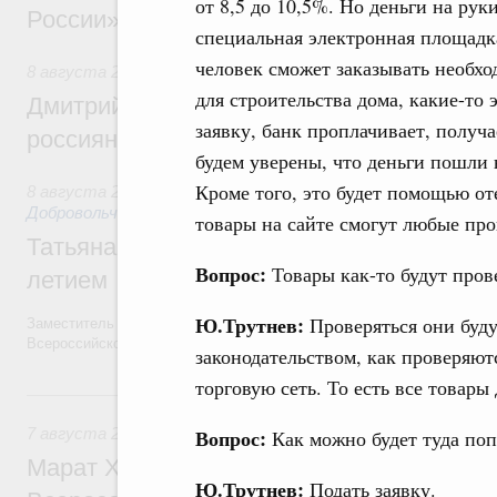
от 8,5 до 10,5%. Но деньги на рук
России»
специальная электронная площадка
человек сможет заказывать необхо
8 августа 2026
,
Спорт высших достижений и массовый сп
для строительства дома, какие-то
Дмитрий Чернышенко и Михаил Дегтярёв
заявку, банк проплачивает, получа
россиян с Днём физкультурника
будем уверены, что деньги пошли 
Кроме того, это будет помощью о
8 августа 2026
,
Социальные инновации. Некоммерческие ор
Добровольчество и волонтёрство. Благотворительност
товары на сайте смогут любые про
Татьяна Голикова поздравила волонтёров
Вопрос:
Товары как-то будут пров
летием
Ю.Трутнев:
Проверяться они буду
Заместитель Председателя Правительства Татьяна Голикова поздра
Всероссийского общественного движения «Волонтёры-медики» с 10
законодательством, как проверяют
торговую сеть. То есть все товар
7 августа, пятница
7 августа 2026
,
Экономика городов. Городская среда
Вопрос:
Как можно будет туда по
Марат Хуснуллин провёл заседание ком
Ю.Трутнев:
Подать заявку.