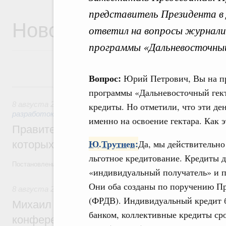
представитель Президента в
Новости
ответил на вопросы журнали
программы «Дальневосточный
Вопрос:
Юрий Петрович, Вы на пр
8 августа, суббота
программы «Дальневосточный гект
8 августа 2026
,
Государственная политика в сфере научны
кредиты. Но отметили, что эти де
разработок
именно на освоение гектара. Как э
Правительство расширило перечень пре
Ю.Трутнев:
Да, мы действительн
которых освобождаются от НДФЛ
льготное кредитование. Кредиты д
Постановление от 5 августа 2026 года №978
«индивидуальный получатель» и п
Они оба созданы по поручению Пр
8 августа 2026
,
Отрасль информационных технологий
(ФРДВ). Индивидуальный кредит бу
Михаил Мишустин дал поручения по итог
банком, коллективные кредиты ср
конференции «Цифровая индустрия пр