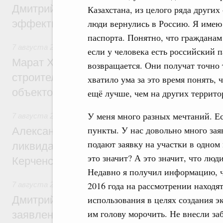
Дмитрий Патрушев: Синхронизация госп
Казахстана, из целого ряда других
эффективность поддержки сельских тер
люди вернулись в Россию. Я имею 
паспорта. Понятно, что гражданам
7 августа 2026
,
Экономика городов. Городская среда
если у человека есть российский п
Марат Хуснуллин: «Единый заказчик» з
возвращается. Они получат точно т
строительство и реконструкцию более 3
хватило ума за это время понять, 
объектов
ещё лучше, чем на других территор
У меня много разных мечтаний. Е
7 августа 2026
,
Чрезвычайные ситуации и ликвидация их 
пункты. У нас довольно много зая
Александр Козлов провёл заседание пра
подают заявку на участки в одном 
ликвидации последствий чрезвычайной с
это значит? А это значит, что люд
Керченском проливе
Недавно я получил информацию, ч
2016 года на рассмотрении находят
7 августа 2026
,
Среднее профессиональное образование
Дмитрий Чернышенко: Установлен рекорд
использования в целях создания э
им голову морочить. Не внесли з
заявлений от абитуриентов колледжей и